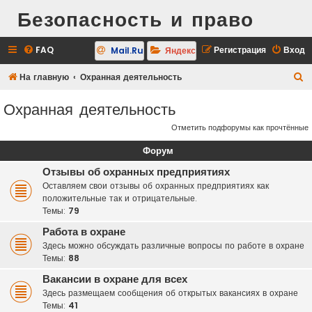
Безопасность и право
FAQ
Регистрация
Вход
Mail.Ru
Яндекс
П
На главную
Охранная деятельность
о
Охранная деятельность
и
Отметить подфорумы как прочтённые
с
к
Форум
Отзывы об охранных предприятиях
Оставляем свои отзывы об охранных предприятиях как
положительные так и отрицательные.
Темы:
79
Работа в охране
Здесь можно обсуждать различные вопросы по работе в охране
Темы:
88
Вакансии в охране для всех
Здесь размещаем сообщения об открытых вакансиях в охране
Темы:
41