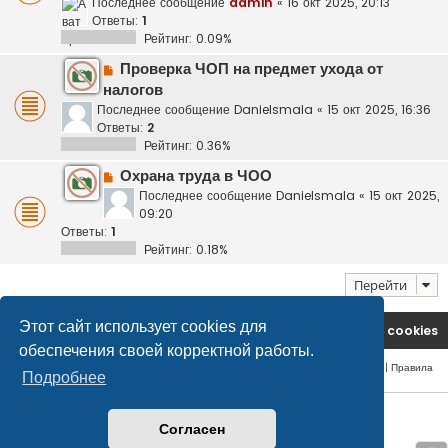
Последнее сообщение
admin
«
16 окт 2025, 20:13
Ответы:
1
Рейтинг: 0.09%
Проверка ЧОП на предмет ухода от
налогов
Последнее сообщение
Danielsmala
«
15 окт 2025, 16:36
Ответы:
2
Рейтинг: 0.36%
Охрана труда в ЧОО
Последнее сообщение
Danielsmala
«
15 окт 2025,
09:20
Ответы:
1
Рейтинг: 0.18%
Перейти
Этот сайт использует cookies для
На главную
Удалить cookies
обеспечения своей корректной работы.
Конфиденциальность
|
Правила
Подробнее
© safetlaw.ru - охрана и безопасность, 2013-2026
Согласен