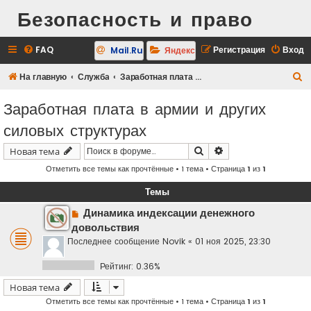
Безопасность и право
FAQ
Регистрация
Вход
Mail.Ru
Яндекс
П
На главную
Служба
Заработная плата в армии и других силовых структурах
о
Заработная плата в армии и других
и
силовых структурах
с
к
Поиск
Расширенный поис
Новая тема
Отметить все темы как прочтённые
• 1 тема • Страница
1
из
1
Темы
Динамика индексации денежного
довольствия
Последнее сообщение
Novik
«
01 ноя 2025, 23:30
Рейтинг: 0.36%
Новая тема
Отметить все темы как прочтённые
• 1 тема • Страница
1
из
1