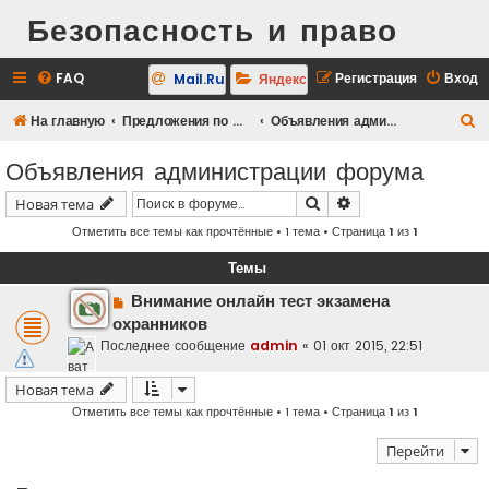
Безопасность и право
FAQ
Регистрация
Вход
Mail.Ru
Яндекс
П
На главную
Предложения по форуму, новости.
Объявления администрации форума
о
Объявления администрации форума
и
Поиск
Расширенный поис
Новая тема
с
Отметить все темы как прочтённые
• 1 тема • Страница
1
из
1
к
Темы
Внимание онлайн тест экзамена
охранников
Последнее сообщение
admin
«
01 окт 2015, 22:51
Новая тема
Отметить все темы как прочтённые
• 1 тема • Страница
1
из
1
Перейти