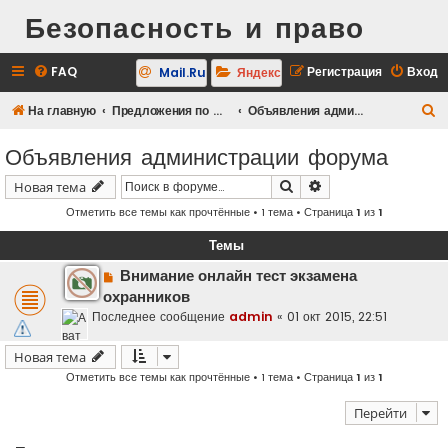
Безопасность и право
FAQ
Регистрация
Вход
Mail.Ru
Яндекс
П
На главную
Предложения по форуму, новости.
Объявления администрации форума
о
Объявления администрации форума
и
Поиск
Расширенный поис
Новая тема
с
Отметить все темы как прочтённые
• 1 тема • Страница
1
из
1
к
Темы
Внимание онлайн тест экзамена
охранников
Последнее сообщение
admin
«
01 окт 2015, 22:51
Новая тема
Отметить все темы как прочтённые
• 1 тема • Страница
1
из
1
Перейти