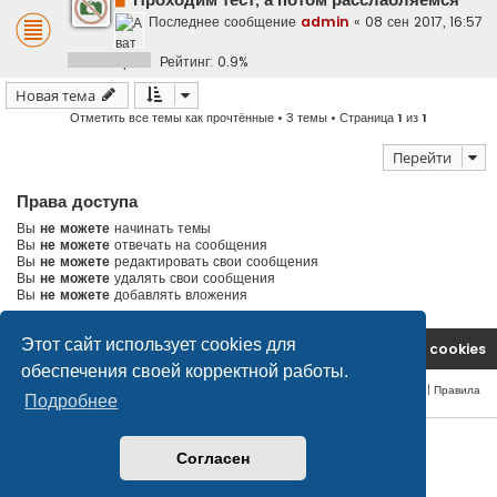
Проходим тест, а потом расслабляемся
Последнее сообщение
admin
«
08 сен 2017, 16:57
Рейтинг: 0.9%
Новая тема
Отметить все темы как прочтённые
• 3 темы • Страница
1
из
1
Перейти
Права доступа
Вы
не можете
начинать темы
Вы
не можете
отвечать на сообщения
Вы
не можете
редактировать свои сообщения
Вы
не можете
удалять свои сообщения
Вы
не можете
добавлять вложения
Этот сайт использует cookies для
На главную
Удалить cookies
обеспечения своей корректной работы.
Конфиденциальность
|
Правила
Подробнее
© safetlaw.ru - охрана и безопасность, 2013-2026
Согласен