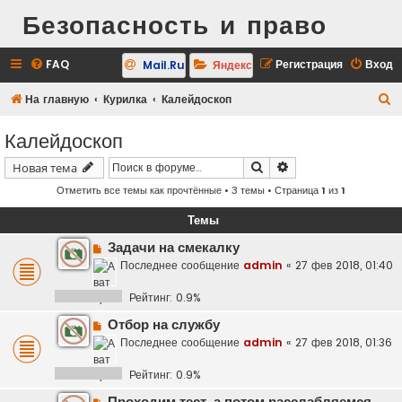
Безопасность и право
FAQ
Регистрация
Вход
Mail.Ru
Яндекс
П
На главную
Курилка
Калейдоскоп
о
Калейдоскоп
и
Поиск
Расширенный поис
Новая тема
с
Отметить все темы как прочтённые
• 3 темы • Страница
1
из
1
к
Темы
Задачи на смекалку
Последнее сообщение
admin
«
27 фев 2018, 01:40
Рейтинг: 0.9%
Отбор на службу
Последнее сообщение
admin
«
27 фев 2018, 01:36
Рейтинг: 0.9%