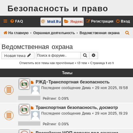
Безопасность и право
FAQ
Регистрация
Вход
Mail.Ru
Яндекс
П
На главную
Охранная деятельность
Ведомственная охрана
о
Ведомственная охрана
и
Поиск
Расширенный поис
Новая тема
с
Отметить все темы как прочтённые
• 13 тем • Страница
1
из
1
к
Темы
РЖД-Транспортная безопасность
Последнее сообщение
Дима
«
29 ноя 2025, 19:58
Рейтинг: 0.09%
Транспортная безопасность, досмотр
Последнее сообщение
Дима
«
29 ноя 2025, 19:29
Рейтинг: 0.09%