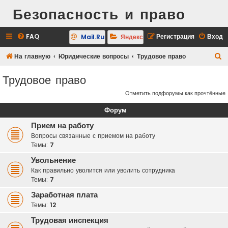
Безопасность и право
FAQ
Регистрация
Вход
Mail.Ru
Яндекс
П
На главную
Юридические вопросы
Трудовое право
о
Трудовое право
и
Отметить подфорумы как прочтённые
с
к
Форум
Прием на работу
Вопросы связанные с приемом на работу
Темы:
7
Увольнение
Как правильно уволится или уволить сотрудника
Темы:
7
Заработная плата
Темы:
12
Трудовая инспекция