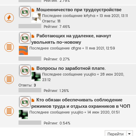
Рейтинг: 2.79%
Мошенничество при трудоустройстве
Последнее сообщение
krfyha
«
13 янв 2021, 13:11
Ответы:
11
Рейтинг: 7.46%
Работающих на удаленке, начнут
увольнять по-новому
Последнее сообщение
dfgre
«
11 янв 2021, 12:59
Рейтинг: 0.27%
Вопросы по заработной плате.
Последнее сообщение
yuujiio
«
28 июн 2020,
23:12
Ответы:
3
Рейтинг: 1.26%
Кто обязан обеспечивать соблюдение
режимов труда и отдыха охранников в ЧОП
Последнее сообщение
yuujiio
«
14 июн 2020, 01:51
Рейтинг: 0.54%
Перейти