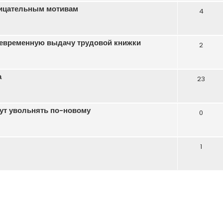
рицательным мотивам
4
оевременную выдачу трудовой книжки
2
а
23
ут увольнять по-новому
0
1