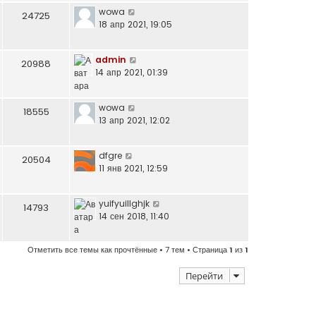
wowa
24725
18 апр 2021, 19:05
admin
20988
14 апр 2021, 01:39
wowa
18555
13 апр 2021, 12:02
dfgre
20504
11 янв 2021, 12:59
yuifyuillghjk
14793
14 сен 2018, 11:40
Отметить все темы как прочтённые
• 7 тем • Страница
1
из
1
Перейти