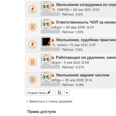
Увольнение сотрудника по от
098765
»
02 ноя 2017, 13:51
Рейтинг: 0.9%
Ответственность ЧОП за несв
xdfgm
»
06 мар 2018, 14:03
Рейтинг: 1.26%
Увольнение, судебная практик
wowa
»
13 апр 2021, 11:47
Рейтинг: 3.5%
Работающих на удаленке, начн
dfgre
»
11 янв 2021, 12:59
Рейтинг: 0.27%
Увольнение задним числом
drftgu
»
25 апр 2018, 10:14
Рейтинг: 0.18%
Новая тема
Вернуться к списку форумов
Права доступа