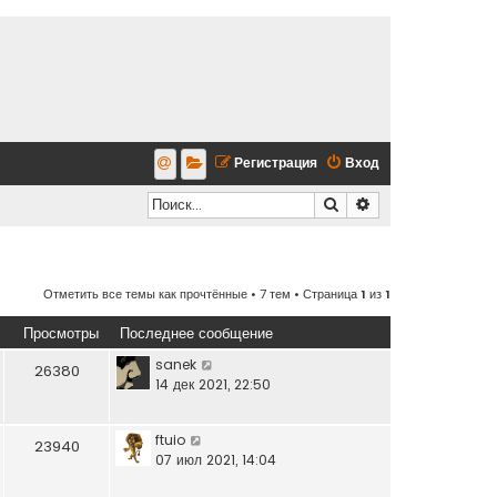
Регистрация
Вход
Поиск
Расширенный по
Отметить все темы как прочтённые
• 7 тем • Страница
1
из
1
Просмотры
Последнее сообщение
sanek
26380
14 дек 2021, 22:50
ftuio
23940
07 июл 2021, 14:04