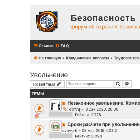
Безопасность 
форум об охране и безопас
Ссылки
FAQ
На главную
Юридические вопросы
Трудовое пра
Увольнение
Поиск
Расш
Новая тема
ТЕМЫ
Незаконное увольнение. Комп
cththj
»
18 дек 2020, 20:00
Рейтинг: 3.77%
Сроки расчета при увольнении
ev5yur6
»
03 мар 2018, 00:52
Рейтинг: 8.89%