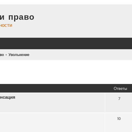
и право
ности
во
Увольнение
иренный поиск
Ответы
енсация
7
10