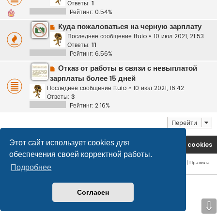
Ответы:
1
Рейтинг: 0.54%
Куда пожаловаться на черную зарплату
Последнее сообщение
ftuio
«
10 июл 2021, 21:53
Ответы:
11
Рейтинг: 6.56%
Отказ от работы в связи с невыплатой
зарплаты более 15 дней
Последнее сообщение
ftuio
«
10 июл 2021, 16:42
Ответы:
3
Рейтинг: 2.16%
Перейти
Этот сайт использует cookies для
На главную
Удалить cookies
обеспечения своей корректной работы.
Конфиденциальность
|
Правила
Подробнее
© safetlaw.ru - охрана и безопасность, 2013-2026
Согласен
⇩