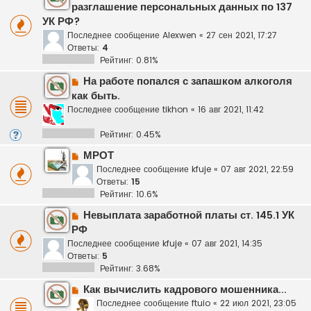
разглашение персональных данных по 137
УК РФ?
Последнее сообщение
Alexwen
«
27 сен 2021, 17:27
Ответы:
4
Рейтинг: 0.81%
На работе попался с запашком алкоголя
как быть.
Последнее сообщение
tikhon
«
16 авг 2021, 11:42
Рейтинг: 0.45%
МРОТ
Последнее сообщение
kfuje
«
07 авг 2021, 22:59
Ответы:
15
Рейтинг: 10.6%
Невыплата заработной платы ст. 145.1 УК
РФ
Последнее сообщение
kfuje
«
07 авг 2021, 14:35
Ответы:
5
Рейтинг: 3.68%
Как вычислить кадрового мошенника...
Последнее сообщение
ftuio
«
22 июл 2021, 23:05