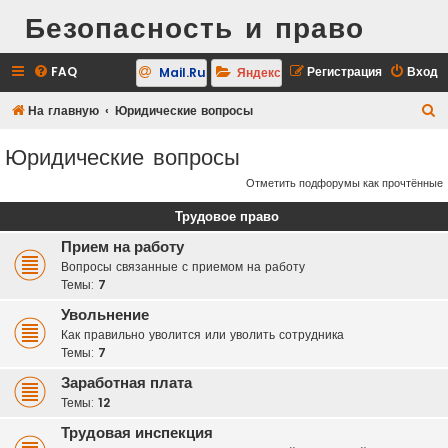
Безопасность и право
FAQ
Регистрация
Вход
Mail.Ru
Яндекс
П
На главную
Юридические вопросы
о
Юридические вопросы
и
Отметить подфорумы как прочтённые
с
к
Трудовое право
Прием на работу
Вопросы связанные с приемом на работу
Темы:
7
Увольнение
Как правильно уволится или уволить сотрудника
Темы:
7
Заработная плата
Темы:
12
Трудовая инспекция