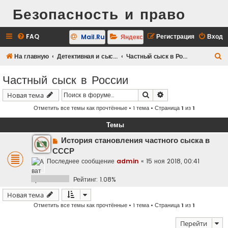
Безопасность и право
FAQ
Регистрация
Вход
Mail.Ru
Яндекс
П
На главную
Детективная и сыскная деятельность
Частный сыск в России
о
Частный сыск в России
и
Поиск
Расширенный поис
Новая тема
с
Отметить все темы как прочтённые
• 1 тема • Страница
1
из
1
к
Темы
История становления частного сыска в
СССР
Последнее сообщение
admin
«
15 ноя 2018, 00:41
Рейтинг: 1.08%
Новая тема
Отметить все темы как прочтённые
• 1 тема • Страница
1
из
1
Перейти