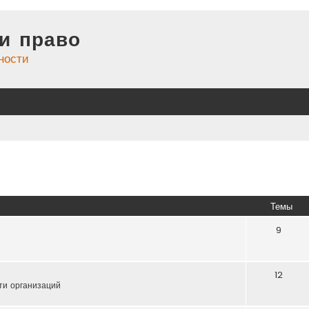
и право
ности
Темы
9
12
ти организаций