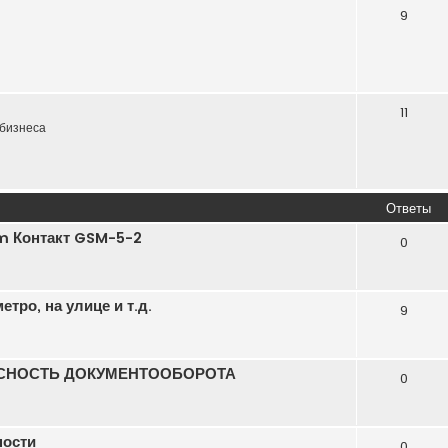
9
11
бизнеса
Ответы
m Контакт GSM-5-2
0
тро, на улице и т.д.
9
СНОСТЬ ДОКУМЕНТООБОРОТА
0
ности
0