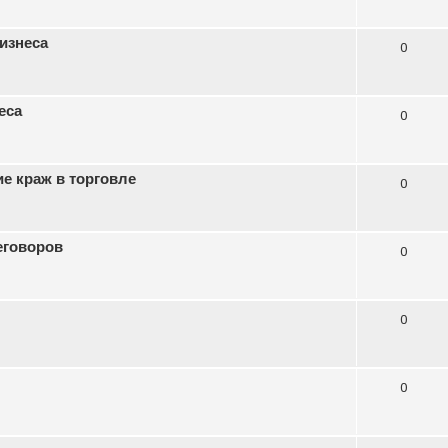
изнеса
0
еса
0
е краж в торговле
0
еговоров
0
0
0