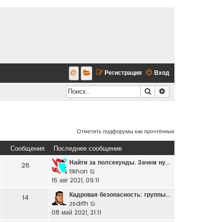
Регистрация
Вход
Поиск
Расширенный по
Отметить подфорумы как прочтённые
Сообщения
Последнее сообщение
Найти за полсекунды. Зачем ну…
28
П
tikhon
е
16 авг 2021, 09:11
р
Кадровая безопасность: группы…
14
е
П
zsdrfh
й
е
08 май 2021, 21:11
т
р