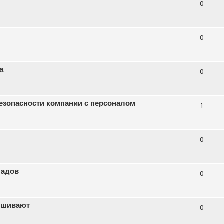
0
0
а
0
езопасности компании с персоналом
1
0
ладов
0
лушивают
0