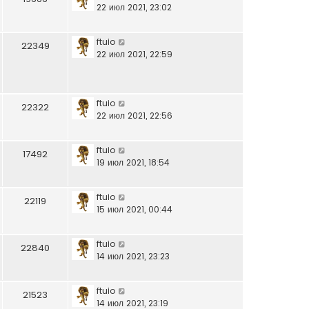
щ
22 июл 2021, 23:02
у
е
с
н
о
ftuio
и
22349
о
22 июл 2021, 22:59
ю
б
щ
е
н
ftuio
22322
и
22 июл 2021, 22:56
ю
ftuio
17492
19 июл 2021, 18:54
ftuio
22119
15 июл 2021, 00:44
ftuio
22840
14 июл 2021, 23:23
ftuio
21523
14 июл 2021, 23:19