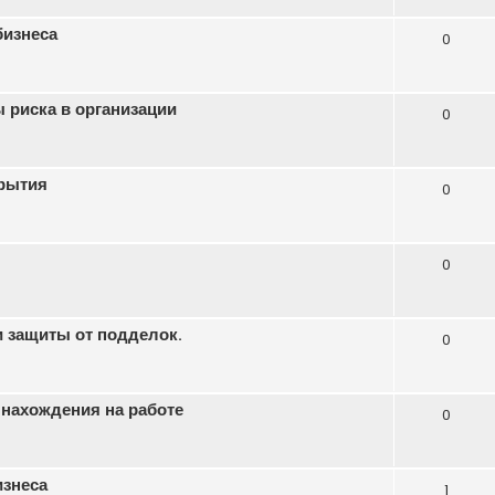
бизнеса
0
 риска в организации
0
рытия
0
0
 защиты от подделок.
0
 нахождения на работе
0
изнеса
1