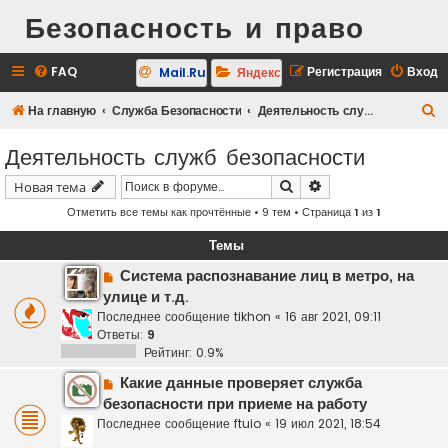
Безопасность и право
FAQ
Регистрация
Вход
Mail.Ru
Яндекс
П
На главную
Служба Безопасности
Деятельность служб безопасности
о
Деятельность служб безопасности
и
Поиск
Расширенный поис
Новая тема
с
Отметить все темы как прочтённые
• 9 тем • Страница
1
из
1
к
Темы
Система распознавание лиц в метро, на
улице и т.д.
Последнее сообщение
tikhon
«
16 авг 2021, 09:11
Ответы:
9
Рейтинг: 0.9%
Какие данные проверяет служба
безопасности при приеме на работу
Последнее сообщение
ftuio
«
19 июл 2021, 18:54