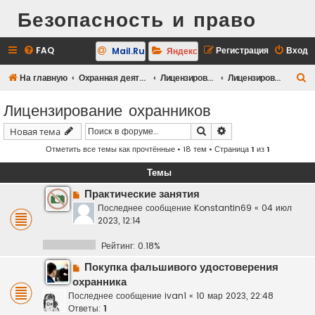
Безопасность и право
FAQ
Регистрация
Вход
Mail.Ru
Яндекс
П
На главную
Охранная деятельность
Лицензирование
Лицензирование охранников
о
Лицензирование охранников
и
Поиск
Расширенный поис
Новая тема
с
Отметить все темы как прочтённые
• 18 тем • Страница
1
из
1
к
Темы
Практические занятия
Последнее сообщение
Konstantin69
«
04 июл
2023, 12:14
Рейтинг: 0.18%
Покупка фальшивого удостоверения
охранника
Последнее сообщение
ivan1
«
10 мар 2023, 22:48
Ответы:
1