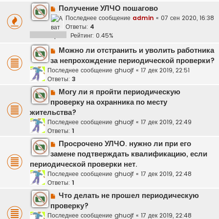
Получение УЛЧО пошагово
Последнее сообщение
admin
«
07 сен 2020, 16:38
Ответы:
4
Рейтинг: 0.45%
Можно ли отстранить и уволить работника
за непрохождение периодической проверки?
Последнее сообщение
ghuojf
«
17 дек 2019, 22:51
Ответы:
3
Могу ли я пройти периодическую
проверку на охранника по месту
жительства?
Последнее сообщение
ghuojf
«
17 дек 2019, 22:49
Ответы:
1
Просрочено УЛЧО. нужно ли при его
замене подтверждать квалификацию, если
периодической проверки нет.
Последнее сообщение
ghuojf
«
17 дек 2019, 22:48
Ответы:
1
Что делать не прошел периодическую
проверку?
Последнее сообщение
ghuojf
«
17 дек 2019, 22:48