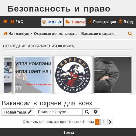
Безопасность и право
FAQ
Регистрация
Вход
Mail.Ru
Яндекс
П
На главную
Охранная деятельность
Вакансии в охране для всех
о
ПОСЛЕДНИЕ ИЗОБРАЖЕНИЯ ФОРУМА
и
с
к
Вакансии в охране для всех
Поиск
Расширенный поис
Новая тема
Отметить все темы как прочтённые
• 41 тема
1
2
След.
Темы