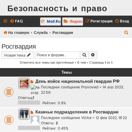
Безопасность и право
FAQ
Регистрация
Вход
Mail.Ru
Яндекс
П
На главную
Служба
Росгвардия
о
Росгвардия
и
Поиск
Расширенный поис
Новая тема
с
Отметить все темы как прочтённые
• 8 тем • Страница
1
из
1
к
Темы
День войск национальной гвардии РФ
Последнее сообщение
Pravoved
«
14 апр 2023,
22:56
Ответы:
1
Рейтинг: 0.9%
Казачьи подразделения в Росгвардии
Последнее сообщение
Victor
«
12 фев 2022, 18:22
Ответы:
2
Рейтинг: 0.45%