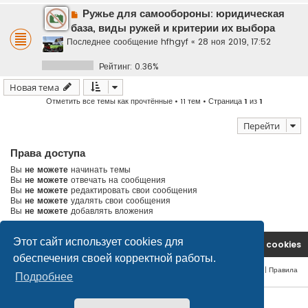
Ружье для самообороны: юридическая
база, виды ружей и критерии их выбора
Последнее сообщение
hfhgyf
«
28 ноя 2019, 17:52
Рейтинг: 0.36%
Новая тема
Отметить все темы как прочтённые
• 11 тем • Страница
1
из
1
Перейти
Права доступа
Вы
не можете
начинать темы
Вы
не можете
отвечать на сообщения
Вы
не можете
редактировать свои сообщения
Вы
не можете
удалять свои сообщения
Вы
не можете
добавлять вложения
Этот сайт использует cookies для
На главную
Удалить cookies
обеспечения своей корректной работы.
Конфиденциальность
|
Правила
Подробнее
© safetlaw.ru - охрана и безопасность, 2013-2026