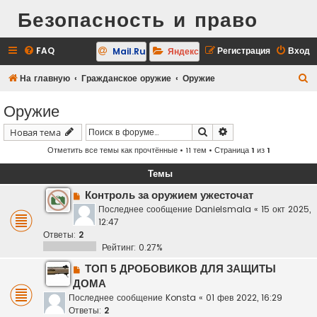
Безопасность и право
FAQ
Регистрация
Вход
Mail.Ru
Яндекс
П
На главную
Гражданское оружие
Оружие
о
Оружие
и
Поиск
Расширенный поис
Новая тема
с
Отметить все темы как прочтённые
• 11 тем • Страница
1
из
1
к
Темы
Контроль за оружием ужесточат
Последнее сообщение
Danielsmala
«
15 окт 2025,
12:47
Ответы:
2
Рейтинг: 0.27%
ТОП 5 ДРОБОВИКОВ ДЛЯ ЗАЩИТЫ
ДОМА
Последнее сообщение
Konsta
«
01 фев 2022, 16:29
Ответы:
2