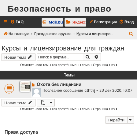
Безопасность и право
FAQ
Регистрация
Вход
Mail.Ru
Яндекс
П
На главную
Гражданское оружие
Курсы и лицензирование для граждан
о
Курсы и лицензирование для граждан
и
Поиск
Расширенный поис
Новая тема
с
Отметить все темы как прочтённые
• 1 тема • Страница
1
из
1
к
Темы
Охота без лицензии
Последнее сообщение
cththj
«
28 дек 2020, 16:07
Новая тема
Отметить все темы как прочтённые
• 1 тема • Страница
1
из
1
Перейти
Права доступа