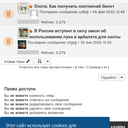
Охота. Как получить охотничий билет
Последнее сообщение
udtyji
«
06 фев 2020, 12:48
Рейтинг: 0.27%
В России вступил в силу закон об
использовании лука и арбалета для охоты
Последнее сообщение
cfgyjj
«
30 янв 2020, 13:30
Рейтинг: 0.27%
Новая тема
Отметить все темы как прочтённые
• 8 тем • Страница
1
из
1
Перейти
Права доступа
Вы
не можете
начинать темы
Вы
не можете
отвечать на сообщения
Вы
не можете
редактировать свои сообщения
Вы
не можете
удалять свои сообщения
Вы
не можете
добавлять вложения
Этот сайт использует cookies для
На главную
Удалить cookies