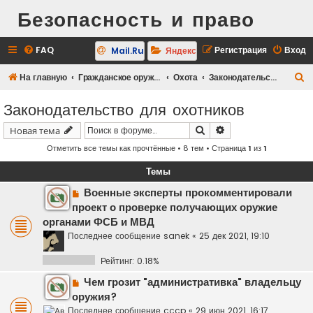
Безопасность и право
FAQ
Регистрация
Вход
Mail.Ru
Яндекс
П
На главную
Гражданское оружие
Охота
Законодательство для охотников
о
Законодательство для охотников
и
Поиск
Расширенный поис
Новая тема
с
Отметить все темы как прочтённые
• 8 тем • Страница
1
из
1
к
Темы
Военные эксперты прокомментировали
проект о проверке получающих оружие
органами ФСБ и МВД
Последнее сообщение
sanek
«
25 дек 2021, 19:10
Рейтинг: 0.18%
Чем грозит "административка" владельцу
оружия?
Последнее сообщение
cccp
«
29 июн 2021, 16:17