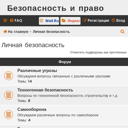
Безопасность и право
FAQ
Регистрация
Вход
Mail.Ru
Яндекс
П
На главную
Личная безопасность
о
Личная безопасность
и
Отметить подфорумы как прочтённые
с
к
Форум
Различные угрозы
Обсуждаем вопросы связанные с различными угрозами
Темы:
14
Техногенная безопасность
Вопросы по техногенной безопасности, строительству и т.д.
Темы:
8
Самооборона
Обсуждаем различные вопросы по самообороне
Темы:
4