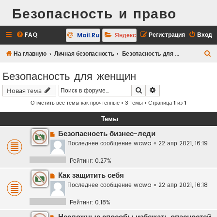
Безопасность и право
FAQ
Регистрация
Вход
Mail.Ru
Яндекс
П
На главную
Личная безопасность
Безопасность для женщин
о
Безопасность для женщин
и
Поиск
Расширенный поис
Новая тема
с
Отметить все темы как прочтённые
• 3 темы • Страница
1
из
1
к
Темы
Безопасность бизнес-леди
Последнее сообщение
wowa
«
22 апр 2021, 16:19
Рейтинг: 0.27%
Как защитить себя
Последнее сообщение
wowa
«
22 апр 2021, 16:18
Рейтинг: 0.18%