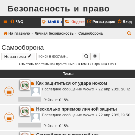
Безопасность и право
FAQ
Регистрация
Вход
Mail.Ru
Яндекс
П
На главную
Личная безопасность
Самооборона
о
Самооборона
и
Поиск
Расширенный поис
Новая тема
с
Отметить все темы как прочтённые
• 4 темы • Страница
1
из
1
к
Темы
Как защититься от удара ножом
Последнее сообщение
wowa
«
22 апр 2021, 20:12
Рейтинг: 0.18%
Несколько приемов личной защиты
Последнее сообщение
wowa
«
22 апр 2021, 19:50
Рейтинг: 0.18%