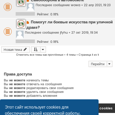
Самооборона в автомобиле
Последнее сообщение
wowa
«
22 апр 2021, 19:23
Рейтинг: 0.18%
Помогут ли боевые искусства при уличной
драке?
Последнее сообщение
jfyhu
«
27 окт 2019, 19:34
Рейтинг: 0.18%
Новая тема
Отметить все темы как прочтённые
• 4 темы • Страница
1
из
1
Перейти
Права доступа
Вы
не можете
начинать темы
Вы
не можете
отвечать на сообщения
Вы
не можете
редактировать свои сообщения
Вы
не можете
удалять свои сообщения
Вы
не можете
добавлять вложения
Этот сайт использует cookies для
На главную
Удалить cookies
обеспечения своей корректной работы.