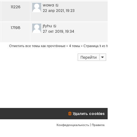
wowa
11226
22 апр 2021, 19:23
jfyhu
17198
27 окт 2019, 19:34
Отметить все темы как прочтённые
• 4 темы • Страница
1
из
1
Перейти
Удалить cookies
Конфиденциальность
|
Правила