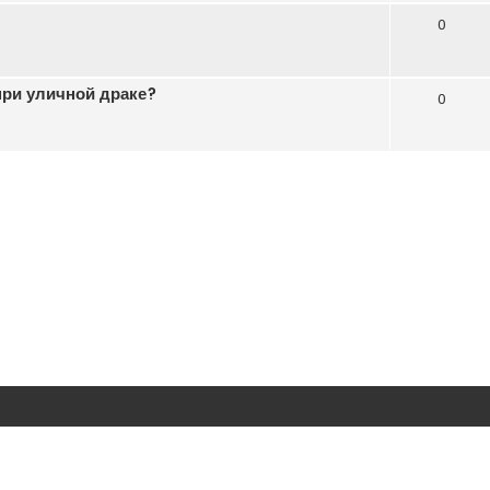
0
при уличной драке?
0