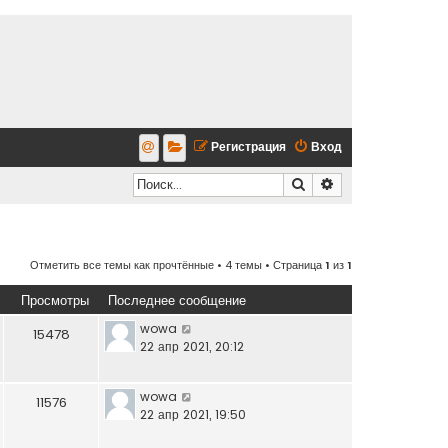
Регистрация
Вход
Поиск
Расширенный по
Отметить все темы как прочтённые
• 4 темы • Страница
1
из
1
Просмотры
Последнее сообщение
wowa
15478
22 апр 2021, 20:12
wowa
11576
22 апр 2021, 19:50