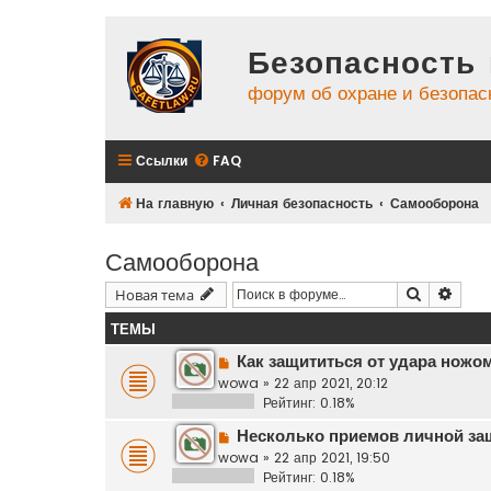
Безопасность 
форум об охране и безопас
Ссылки
FAQ
На главную
Личная безопасность
Самооборона
Самооборона
Поиск
Расш
Новая тема
ТЕМЫ
Как защититься от удара ножо
wowa
»
22 апр 2021, 20:12
Рейтинг: 0.18%
Несколько приемов личной з
wowa
»
22 апр 2021, 19:50
Рейтинг: 0.18%