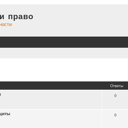
и право
ности
иренный поиск
Ответы
м
0
ащиты
0