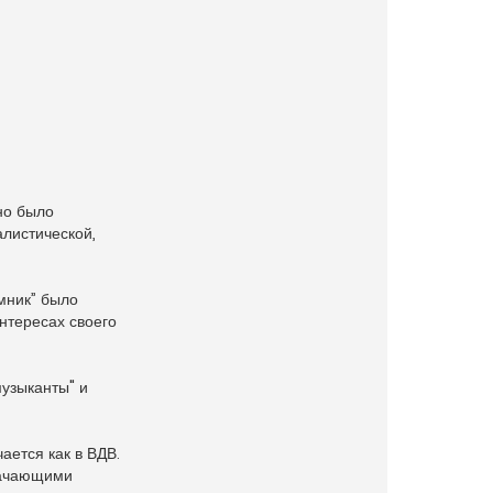
но было
алистической,
мник” было
нтересах своего
музыканты" и
ается как в ВДВ.
значающими