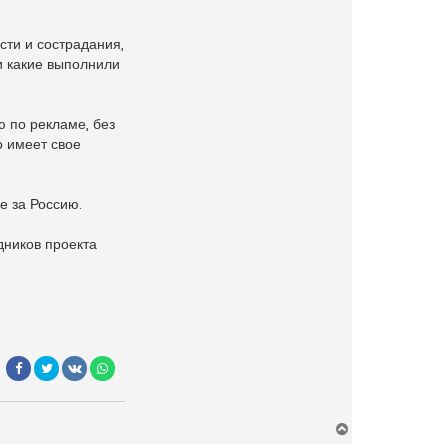
сти и сострадания,
и какие выполнили
 по рекламе, без
о имеет свое
е за Россию.
дников проекта
В
е