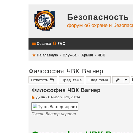
Безопасность 
форум об охране и безопас
Ссылки
FAQ
На главную
Служба
Армия
ЧВК
Философия ЧВК Вагнер
Ответить
Пред. тема
След. тема
Философия ЧВК Вагнер
Н
Дима
»
04 мар 2026, 23:04
е
п
р
о
Пусть Вагнер играет
ч
и
т
а
н