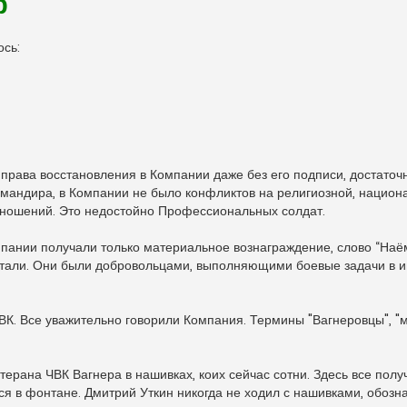
р
ось:
 права восстановления в Компании даже без его подписи, достаточ
омандира, в Компании не было конфликтов на религиозной, национ
тношений. Это недостойно Профессиональных солдат.
омпании получали только материальное вознаграждение, слово “Наё
итали. Они были добровольцами, выполняющими боевые задачи в и
ВК. Все уважительно говорили Компания. Термины "Вагнеровцы", "
терана ЧВК Вагнера в нашивках, коих сейчас сотни. Здесь все получ
лся в фонтане. Дмитрий Уткин никогда не ходил с нашивками, обо