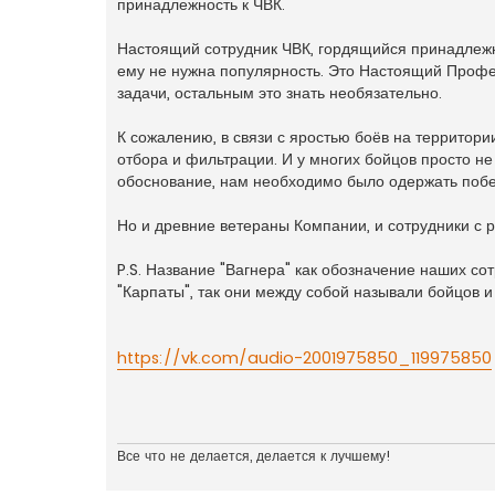
принадлежность к ЧВК.
Настоящий сотрудник ЧВК, гордящийся принадлежно
ему не нужна популярность. Это Настоящий Профес
задачи, остальным это знать необязательно.
К сожалению, в связи с яростью боёв на территор
отбора и фильтрации. И у многих бойцов просто н
обоснование, нам необходимо было одержать побе
Но и древние ветераны Компании, и сотрудники с 
P.S. Название "Вагнера" как обозначение наших со
"Карпаты", так они между собой называли бойцов и
https://vk.com/audio-2001975850_119975850
Все что не делается, делается к лучшему!