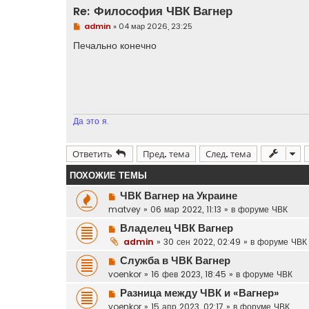
Re: Философия ЧВК Вагнер
Н
admin
»
04 мар 2026, 23:25
е
п
Печально конечно
р
о
ч
и
т
а
н
н
Да это я.
о
е
с
о
Ответить
Пред. тема
След. тема
о
б
ПОХОЖИЕ ТЕМЫ
щ
е
Н
ЧВК Вагнер на Украине
н
и
о
matvey
»
06 мар 2022, 11:13
» в форуме
ЧВК
е
в
Н
Владелец ЧВК Вагнер
о
о
admin
»
30 сен 2022, 02:49
» в форуме
ЧВК
е
в
с
Н
Служба в ЧВК Вагнер
о
о
о
voenkor
»
16 фев 2023, 18:45
» в форуме
ЧВК
е
о
в
с
Н
Разница между ЧВК и «Вагнер»
б
о
о
о
щ
voenkor
»
15 апр 2023, 02:17
» в форуме
ЧВК
е