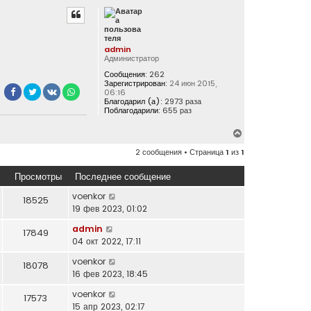
р
н
у
т
admin
Администратор
ь
с
Сообщения:
262
Зарегистрирован:
24 июн 2015,
я
06:16
к
Благодарил (а):
2973 раза
Поблагодарили:
655 раз
н
а
В
ч
е
а
2 сообщения • Страница
1
из
1
р
л
н
у
Просмотры
Последнее сообщение
у
т
voenkor
18525
ь
19 фев 2023, 01:02
с
admin
17849
я
04 окт 2022, 17:11
к
н
voenkor
18078
а
16 фев 2023, 18:45
ч
voenkor
а
17573
15 апр 2023, 02:17
л