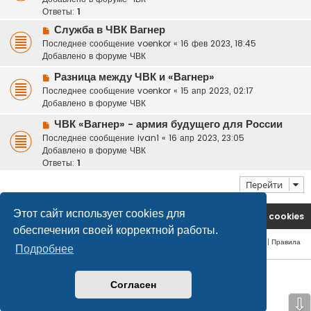
о
о
Ответы:
1
б
е
щ
Н
Служба в ЧВК Вагнер
с
е
о
Последнее сообщение
voenkor
«
16 фев 2023, 18:45
о
н
в
Добавлено в форуме
ЧВК
о
и
о
б
Н
Разница между ЧВК и «Вагнер»
е
е
щ
о
Последнее сообщение
с
voenkor
«
15 апр 2023, 02:17
е
в
Добавлено в форуме
о
ЧВК
н
о
о
и
Н
ЧВК «Вагнер» - армия будущего для России
е
б
е
о
Последнее сообщение
с
ivan1
«
16 апр 2023, 23:05
щ
в
Добавлено в форуме
о
ЧВК
е
о
Ответы:
о
1
н
е
б
и
Перейти
с
щ
е
о
е
о
н
Этот сайт использует cookies для
На главную
Удалить cookies
б
и
обеспечения своей корректной работы.
щ
е
Конфиденциальность
|
Правила
е
Подробнее
н
© safetlaw.ru - охрана и безопасность, 2013-2026
и
е
Согласен
⇩