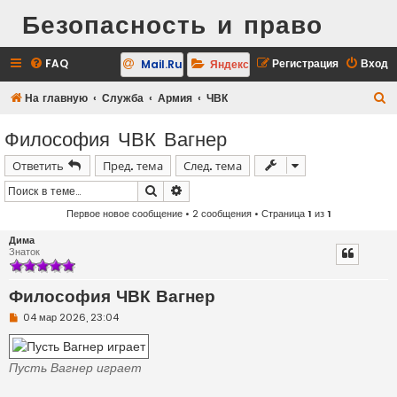
Безопасность и право
FAQ
Регистрация
Вход
Mail.Ru
Яндекс
П
На главную
Служба
Армия
ЧВК
о
Философия ЧВК Вагнер
и
Ответить
Пред. тема
След. тема
с
к
Поиск
Расширенный поиск
Первое новое сообщение
• 2 сообщения • Страница
1
из
1
Дима
Знаток
Философия ЧВК Вагнер
Н
04 мар 2026, 23:04
е
п
р
о
Пусть Вагнер играет
ч
и