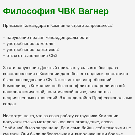
т
а
Философия ЧВК Вагнер
н
н
о
е
с
Приказом Командира в Компании строго запрещалось:
о
о
б
- нарушение правил конфиденциальности;
щ
- употребление алкоголя;
е
н
- употребление наркотиков;
и
- отказ от выполнения СБЗ.
е
За эти нарушения Девятый приказал увольнять без права
восстановления в Компании даже без его подписи, достаточно
было расследования СБ. Также, исходя из требований
Командира, в Компании не было конфликтов на религиозной,
националистической, политической почве, личностных
неприязненных отношений. Это недостойно Профессиональных
солдат.
Несмотря на то, что за свою работу сотрудники Компании
получали только материальное вознаграждение, слово
“Наёмник” было запрещено. Да и сами бойцы себя таковыми не
считали. Они были добровольцами, выполняющими боевые