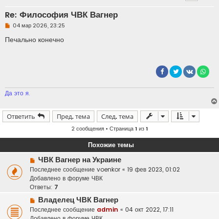
Re: Философия ЧВК Вагнер
Н
04 мар 2026, 23:25
е
п
Печально конечно
р
о
ч
и
т
а
н
н
Да это я.
о
е
с
о
Ответить
Пред. тема
След. тема
о
б
2 сообщения • Страница
1
из
1
щ
е
Похожие темы
н
и
Н
е
ЧВК Вагнер на Украине
о
Последнее сообщение
voenkor
«
19 фев 2023, 01:02
в
Добавлено в форуме
ЧВК
о
Ответы:
7
е
Н
Владелец ЧВК Вагнер
с
о
Последнее сообщение
admin
«
04 окт 2022, 17:11
о
в
Добавлено в форуме
ЧВК