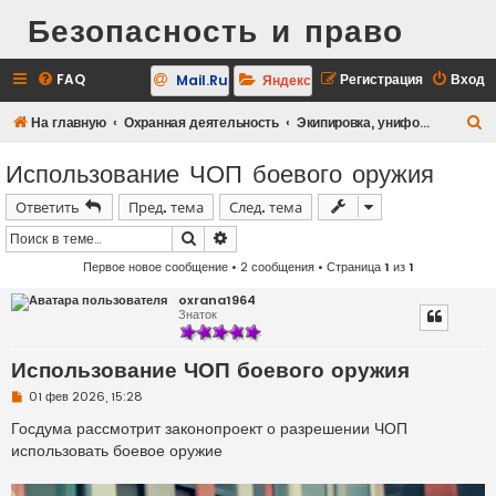
Безопасность и право
FAQ
Регистрация
Вход
Mail.Ru
Яндекс
П
На главную
Охранная деятельность
Экипировка, униформа, снаряжение, вооружение
о
Использование ЧОП боевого оружия
и
Ответить
Пред. тема
След. тема
с
к
Поиск
Расширенный поиск
Первое новое сообщение
• 2 сообщения • Страница
1
из
1
oxrana1964
Знаток
Использование ЧОП боевого оружия
Н
01 фев 2026, 15:28
е
п
Госдума рассмотрит законопроект о разрешении ЧОП
р
использовать боевое оружие
о
ч
и