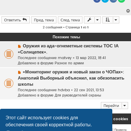
Ответить
Пред. тема
След. тема
2 сообщения • Страница
1
из
1
Похожие темы
Н
Оружия из ада-огнеметные системы ТОС 1А
о
«Солнцепек».
в
Последнее сообщение
matvey
«
13 мар 2022, 18:41
о
Добавлено в форуме
Разное по армии
е
Н
с
«Мониторинг оружия и новый закон о ЧОПах»:
о
о
Анатолий Выборный объяснил, как обезопасить
в
о
школы
о
б
Последнее сообщение
hdvba
«
22 сен 2021, 13:53
е
щ
Добавлено в форуме
Для руководителей охраны
с
е
о
н
Перейти
о
и
б
е
Этот сайт использует cookies для
щ
На главную
Удалить cookies
е
обеспечения своей корректной работы.
н
Конфиденциальность
|
Правила