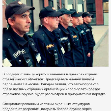
т
а
н
н
о
е
с
о
о
б
щ
е
н
и
е
В Госдуме готовы ускорить изменения в правилах охраны
стратегических объектов. Председатель нижней палаты
парламента Вячеслав Володин заявил, что законопроект о
праве частных охранных организаций использовать боевое
стрелковое оружие будет рассмотрен в приоритетном порядке.
Специализированным частным охранным структурам
предлагают разрешить получать боевое оружие через