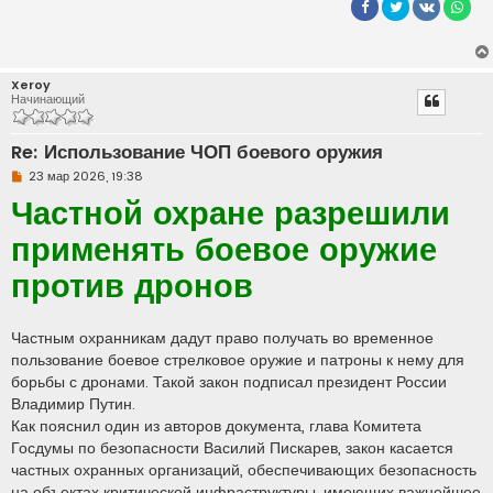
Xeroy
Начинающий
Re: Использование ЧОП боевого оружия
Н
23 мар 2026, 19:38
е
Частной охране разрешили
п
р
о
применять боевое оружие
ч
и
против дронов
т
а
н
н
о
Частным охранникам дадут право получать во временное
е
пользование боевое стрелковое оружие и патроны к нему для
с
о
борьбы с дронами. Такой закон подписал президент России
о
Владимир Путин.
б
щ
Как пояснил один из авторов документа, глава Комитета
е
Госдумы по безопасности Василий Пискарев, закон касается
н
и
частных охранных организаций, обеспечивающих безопасность
е
на объектах критической инфраструктуры, имеющих важнейшее