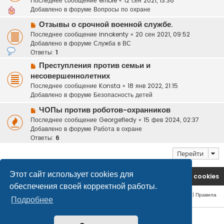
Последнее сообщение
errible
«
12 сен 2021, 13:36
о
б
Добавлено в форуме
Вопросы по охране
е
щ
Н
с
Отзывы о срочной военной службе.
е
о
о
н
Последнее сообщение
innokenty
«
20 сен 2021, 09:52
в
о
и
Добавлено в форуме
Служба в ВС
о
б
е
Ответы:
1
е
щ
Н
Преступления против семьи и
с
е
о
несовершеннолетних
о
н
в
Последнее сообщение
Konsta
«
18 янв 2022, 21:15
о
и
о
Добавлено в форуме
Безопасность детей
б
е
е
щ
Н
с
ЧОПы против роботов-охранников
е
о
о
Последнее сообщение
Georgefledy
«
15 фев 2024, 02:37
н
в
о
Добавлено в форуме
Работа в охране
и
о
б
Ответы:
6
е
е
щ
Перейти
с
е
о
н
о
и
Этот сайт использует cookies для
На главную
Удалить cookies
б
е
обеспечения своей корректной работы.
щ
Конфиденциальность
|
Правила
е
Подробнее
н
© safetlaw.ru - охрана и безопасность, 2013-2026
и