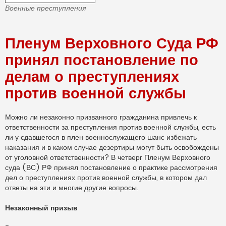
о
Военные преступления
ч
и
т
а
Пленум Верховного Суда РФ
н
н
о
принял постановление по
е
с
делам о преступлениях
о
о
б
против военной службы
щ
е
н
и
Можно ли незаконно призванного гражданина привлечь к
е
ответственности за преступления против военной службы, есть
ли у сдавшегося в плен военнослужащего шанс избежать
наказания и в каком случае дезертиры могут быть освобождены
от уголовной ответственности? В четверг Пленум Верховного
суда (ВС) РФ принял постановление о практике рассмотрения
дел о преступлениях против военной службы, в котором дал
ответы на эти и многие другие вопросы.
Незаконный призыв