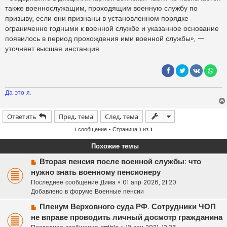
также военнослужащим, проходящим военную службу по
призыву, если они признаны в установленном порядке
ограниченно годными к военной службе и указанное основание
появилось в период прохождения ими военной службы», —
уточняет высшая инстанция.
Да это я.
Ответить
Пред. тема
След. тема
1 сообщение • Страница
1
из
1
Похожие темы
Н
Вторая пенсия после военной службы: что
о
нужно знать военному пенсионеру
в
Последнее сообщение
Дима
«
01 апр 2026, 21:20
о
Добавлено в форуме
Военные пенсии
е
Н
с
Пленум Верховного суда РФ. Сотрудники ЧОП
о
о
не вправе проводить личный досмотр гражданина
в
о