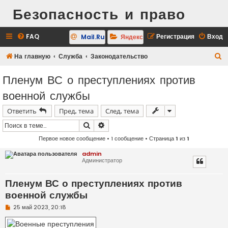
Безопасность и право
FAQ
Регистрация
Вход
Mail.Ru
Яндекс
П
На главную
Служба
Законодательство
о
Пленум ВС о преступлениях против
и
военной службы
с
к
Ответить
Пред. тема
След. тема
Поиск
Расширенный поиск
Первое новое сообщение
• 1 сообщение • Страница
1
из
1
admin
Администратор
Пленум ВС о преступлениях против
военной службы
Н
25 май 2023, 20:18
е
п
р