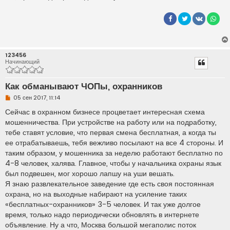
123456
Начинающий
Как обманывают ЧОПы, охранников
Н
05 сен 2017, 11:14
е
п
Сейчас в охранном бизнесе процветает интересная схема
р
мошенничества. При устройстве на работу или на подработку,
о
ч
тебе ставят условие, что первая смена бесплатная, а когда ты
и
ее отрабатываешь, тебя вежливо посылают на все 4 стороны. И
т
а
таким образом, у мошенника за неделю работают бесплатно по
н
4-8 человек, халява. Главное, чтобы у начальника охраны язык
н
о
был подвешен, мог хорошо лапшу на уши вешать.
е
Я знаю развлекательное заведение где есть своя постоянная
с
о
охрана, но на выходные набирают на усиление таких
о
«бесплатных-охранников» 3-5 человек. И так уже долгое
б
щ
время, только надо периодически обновлять в интернете
е
н
объявление. Ну а что, Москва большой мегаполис поток