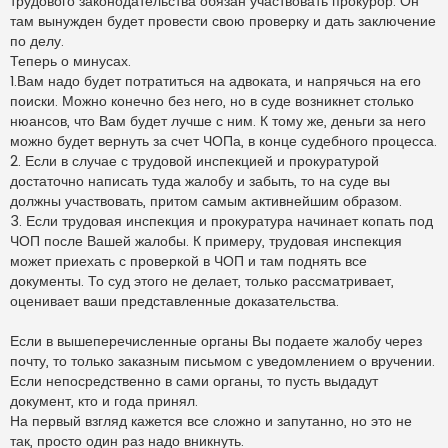
трудового законодательства обязан участвовать прокурор. Он
там вынужден будет провести свою проверку и дать заключение
по делу.
Теперь о минусах.
1.Вам надо будет потратиться на адвоката, и напрячься на его
поиски. Можно конечно без него, но в суде возникнет столько
нюансов, что Вам будет лучше с ним. К тому же, деньги за него
можно будет вернуть за счет ЧОПа, в конце судебного процесса.
2. Если в случае с трудовой инспекцией и прокуратурой
достаточно написать туда жалобу и забыть, то на суде вы
должны участвовать, притом самым активнейшим образом.
3. Если трудовая инспекция и прокуратура начинает копать под
ЧОП после Вашей жалобы. К примеру, трудовая инспекция
может приехать с проверкой в ЧОП и там поднять все
документы. То суд этого не делает, только рассматривает,
оценивает ваши представленные доказательства.
Если в вышеперечисленные органы Вы подаете жалобу через
почту, то только заказным письмом с уведомлением о вручении.
Если непосредственно в сами органы, то пусть выдадут
документ, кто и года принял.
На первый взгляд кажется все сложно и запутанно, но это не
так, просто один раз надо вникнуть.