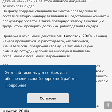
даже не начинали из-за этого липового документа! –
возмутился Бондар.
По факту подделки специалисты Центра справедливости
составили Игорю Бондару заявления в Следственный комитет и
прокуратуру области, а также повторную жалобу в инспекцию
труда, чтобы проверить должника-работодателя Бондара.
Проверка в отношении действий
ЧОП «Восток-2010»
наконец
начала проводиться. И работодатель, как говорится,
«зашевелился»: предложил своему, на тот момент уже
бывшему, сотруднику пойти на мировую и подписать
соглашение о погашении задолженности.
220 тысяч долга по зарплате Игорю Бондару выплачивают
частично: первую часть работодатель выдал вовремя, а вот с
Этот сайт использует cookies для
выдачей второй части долга опять затягивает. В Центре защиты
обеспечения своей корректной работы.
прав граждан «Справедливая Россия» намерены помочь Игорю
Подробнее
Бондару подать на
ЧОП «Восток-2010»
в суд, если
работодатель не выполнит своих обязательств.
Согласен
К слову, сейчас в суде находятся еще два дела по
⇩
задолженностям заработной платы
охранного агентства
«Восток-2010»
.