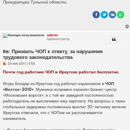
Прокуратура Тульской области
admin
Администратор
Re: Призвать ЧОП к ответу, за нарушения
трудового законодательства
Н
23 ноя 2017, 17:55
е
п
Почти год работник ЧОП в Иркутске работал бесплатно.
р
о
ч
Игорь Бондар из Иркутска год работал охранником в
ЧОП
и
«Восток-2010»
. Мужчина исправно охранял бизнес-центр
т
а
«Московские ворота», и с той же завидной постоянностью
н
работодатель не выплачивал ему зарплату. На вопросы о таких
н
о
глобальных задержках положенных выплат 30-летнему жителю
е
Иркутска отвечали, что с ЧОПом не расплачивается
с
о
наниматель.
о
б
щ