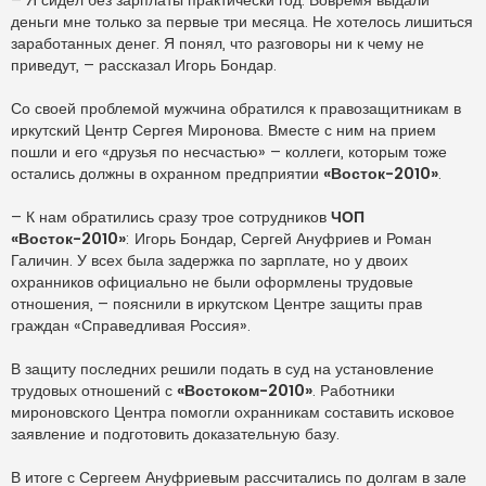
– Я сидел без зарплаты практически год. Вовремя выдали
е
н
деньги мне только за первые три месяца. Не хотелось лишиться
и
заработанных денег. Я понял, что разговоры ни к чему не
е
приведут, – рассказал Игорь Бондар.
Со своей проблемой мужчина обратился к правозащитникам в
иркутский Центр Сергея Миронова. Вместе с ним на прием
пошли и его «друзья по несчастью» – коллеги, которым тоже
остались должны в охранном предприятии
«Восток-2010»
.
– К нам обратились сразу трое сотрудников
ЧОП
«Восток-2010»
: Игорь Бондар, Сергей Ануфриев и Роман
Галичин. У всех была задержка по зарплате, но у двоих
охранников официально не были оформлены трудовые
отношения, – пояснили в иркутском Центре защиты прав
граждан «Справедливая Россия».
В защиту последних решили подать в суд на установление
трудовых отношений с
«Востоком-2010»
. Работники
мироновского Центра помогли охранникам составить исковое
заявление и подготовить доказательную базу.
В итоге с Сергеем Ануфриевым рассчитались по долгам в зале