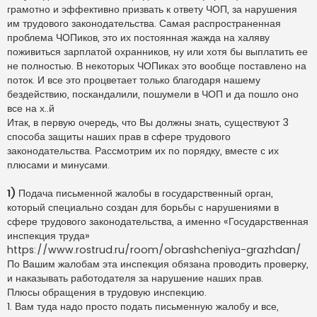
р
грамотно и эффективно призвать к ответу ЧОП, за нарушения
о
ч
им трудового законодательства. Самая распространенная
и
проблема ЧОПиков, это их постоянная жажда на халяву
т
а
поживиться зарплатой охранников, ну или хотя бы выплатить ее
н
не полностью. В некоторых ЧОПиках это вообще поставлено на
н
о
поток. И все это процветает только благодаря нашему
е
бездействию, поскандалили, пошумели в ЧОП и да пошло оно
с
о
все на х..й
о
Итак, в первую очередь, что Вы должны знать, существуют 3
б
щ
способа защиты наших прав в сфере трудового
е
н
законодательства. Рассмотрим их по порядку, вместе с их
и
плюсами и минусами.
е
1)
Подача письменной жалобы в государственный орган,
который специально создан для борьбы с нарушениями в
сфере трудового законодательства, а именно «Государственная
инспекция труда»
https://www.rostrud.ru/room/obrashcheniya-grazhdan/
По Вашим жалобам эта инспекция обязана проводить проверку,
и наказывать работодателя за нарушение наших прав.
Плюсы обращения в трудовую инспекцию.
1. Вам туда надо просто подать письменную жалобу и все,