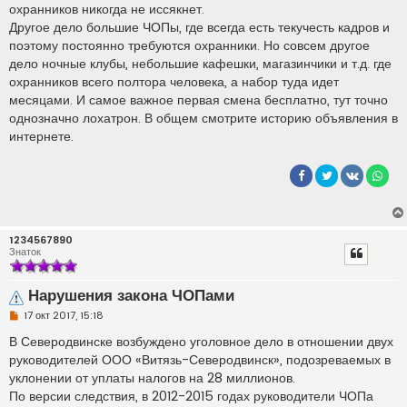
и
охранников никогда не иссякнет.
е
Другое дело большие ЧОПы, где всегда есть текучесть кадров и
поэтому постоянно требуются охранники. Но совсем другое
дело ночные клубы, небольшие кафешки, магазинчики и т.д. где
охранников всего полтора человека, а набор туда идет
месяцами. И самое важное первая смена бесплатно, тут точно
однозначно лохатрон. В общем смотрите историю объявления в
интернете.
1234567890
Знаток
Нарушения закона ЧОПами
Н
17 окт 2017, 15:18
е
п
В Северодвинске возбуждено уголовное дело в отношении двух
р
руководителей ООО «Витязь-Северодвинск», подозреваемых в
о
ч
уклонении от уплаты налогов на 28 миллионов.
и
По версии следствия, в 2012-2015 годах руководители ЧОПа
т