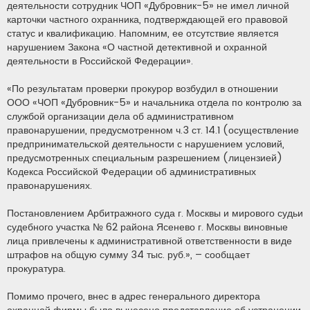
о
деятельности сотрудник ЧОП «Дубровник-5» не имел личной
е
карточки частного охранника, подтверждающей его правовой
с
о
статус и квалификацию. Напомним, ее отсутствие является
о
нарушением Закона «О частной детективной и охранной
б
щ
деятельности в Российской Федерации».
е
н
и
«По результатам проверки прокурор возбудил в отношении
е
ООО «ЧОП «Дубровник-5» и начальника отдела по контролю за
службой организации дела об административном
правонарушении, предусмотренном ч.3 ст. 14.1 (осуществление
предпринимательской деятельности с нарушением условий,
предусмотренных специальным разрешением (лицензией)
Кодекса Российской Федерации об административных
правонарушениях.
Постановлением Арбитражного суда г. Москвы и мирового судьи
судебного участка № 62 района Ясенево г. Москвы виновные
лица привлечены к административной ответственности в виде
штрафов на общую сумму 34 тыс. руб.», – сообщает
прокуратура.
Помимо прочего, внес в адрес генерального директора