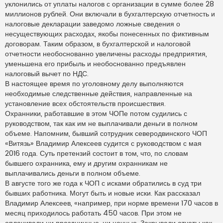
а
уклонились от уплаты налогов с организации в сумме более 28
н
миллионов рублей. Они включали в бухгалтерскую отчетность и
н
о
налоговые декларации заведомо ложные сведения о
е
несуществующих расходах, якобы понесенных по фиктивным
с
о
договорам. Таким образом, в бухгалтерской и налоговой
о
отчетности необоснованно увеличены расходы предприятия,
б
щ
уменьшена его прибыль и необоснованно предъявлен
е
н
налоговый вычет по НДС.
и
В настоящее время по уголовному делу выполняются
е
необходимые следственные действия, направленные на
установление всех обстоятельств происшествия.
Охранники, работавшие в этом ЧОПе потом судились с
руководством, так как им не выплачивали деньги в полном
объеме. Напомним, бывший сотрудник северодвинского ЧОП
«Витязь» Владимир Алексеев судится с руководством с мая
2016 года. Суть претензий состоит в том, что, по словам
бывшего охранника, ему и другим охранникам не
выплачивались деньги в полном объеме.
В августе того же года к ЧОП с исками обратились в суд три
бывших работника. Могут быть и новые иски. Как рассказал
Владимир Алексеев, «например, при норме времени 170 часов в
месяц приходилось работать 450 часов. При этом не
оплачивали ни праздничные, ни ночные. Закрывали отчеты как