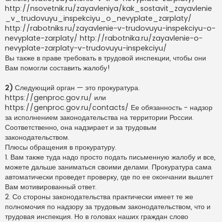
http://nsovetnik.ru/zayavleniya/kak_sostavit_zayavlenie
_v_trudovuyu_inspekciyu_o_nevyplate_zarplaty/
http://rabotniks.ru/zayavlenie-v-trudovuyu-inspekciyu-o-
nevyplate-zarplaty/ http://rabotnika.ru/zayavlenie-o-
nevyplate-zarplaty-v-trudovuyu-inspekciyu/
Вы также в праве требовать в трудовой инспекции, чтобы они
Вам помогли составить жалобу!
2)
Следующий орган — это прокуратура.
https://genproc.gov.ru/ или
https://genproc.gov.ru/contacts/ Ее обязанность - надзор
за исполнением законодательства на территории России.
Соответственно, она надзирает и за трудовым
законодательством.
Плюсы обращения в прокуратуру.
1. Вам также туда надо просто подать письменную жалобу и все,
можете дальше заниматься своими делами. Прокуратура сама
автоматически проведет проверку, где по ее окончании вышлет
Вам мотивированный ответ.
2. Со стороны законодательства практически имеет те же
полномочия по надзору за трудовым законодательством, что и
трудовая инспекция. Но в головах наших граждан слово