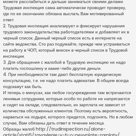
можете расслабиться и дальше заниматься своими делами.
Трудовая инспекция сама автоматически проводит проверку,
где по ее окончанию обязана выслать Вам мотивированный
ответ.
2. Трудовая инспекция анализирует и фиксирует нарушения
трудового законодательства работодателями и добавляет их в
черный список. Данный черный список есть в интернете на
сайте ведомства. Сто раз подумайте, прежде чем устраиваться
на работу в ЧОП, который внесен в черный список в Трудовой
инспекции.
3. Для обращения с жалобой в Трудовую инспекцию не надо
платить госпошлину и какие-либо другие деньги.
4. При необходимости там дают бесплатную юридическую
консультацию, т.е. не надо платить адвокатам. В общем всегда
подскажут как быть.
И теперь о минусах, как любое госучреждение там встречаются
ленивые сотрудники, которые особо по работе не напрягаются
и сидят на окладе, следовательно, их зарплата не зависит от
количества обслуженных клиентов. Поэтому есть вероятность,
нарваться на лодыря, которого придется, подгонять. Но в любом
случае, Вам обязаны дать ответ в течение месяца.
Образцы жалоб http://trudinspection.ru/alone-
article/stati5/zayavlenie-v-ti-o-nevyplate-zarplaty/