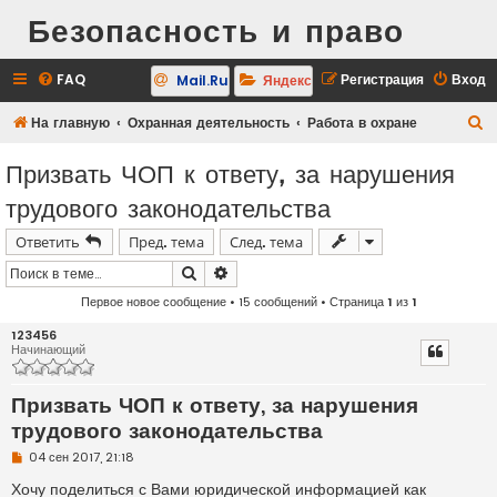
Безопасность и право
FAQ
Регистрация
Вход
Mail.Ru
Яндекс
П
На главную
Охранная деятельность
Работа в охране
о
Призвать ЧОП к ответу, за нарушения
и
трудового законодательства
с
к
Ответить
Пред. тема
След. тема
Поиск
Расширенный поиск
Первое новое сообщение
• 15 сообщений • Страница
1
из
1
123456
Начинающий
Призвать ЧОП к ответу, за нарушения
трудового законодательства
Н
04 сен 2017, 21:18
е
п
Хочу поделиться с Вами юридической информацией как