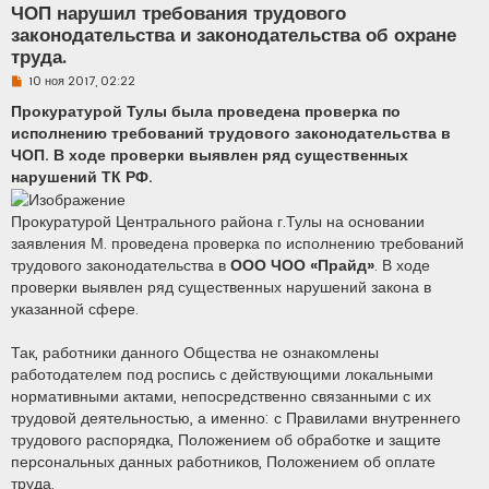
ЧОП нарушил требования трудового
законодательства и законодательства об охране
труда.
Н
10 ноя 2017, 02:22
е
п
Прокуратурой Тулы была проведена проверка по
р
исполнению требований трудового законодательства в
о
ч
ЧОП. В ходе проверки выявлен ряд существенных
и
нарушений ТК РФ.
т
а
н
Прокуратурой Центрального района г.Тулы на основании
н
о
заявления М. проведена проверка по исполнению требований
е
трудового законодательства в
ООО ЧОО «Прайд»
. В ходе
с
о
проверки выявлен ряд существенных нарушений закона в
о
б
указанной сфере.
щ
е
н
Так, работники данного Общества не ознакомлены
и
работодателем под роспись с действующими локальными
е
нормативными актами, непосредственно связанными с их
трудовой деятельностью, а именно: с Правилами внутреннего
трудового распорядка, Положением об обработке и защите
персональных данных работников, Положением об оплате
труда.