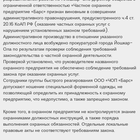
а
ограниченной ответственностью «Частное охранное
н
предприятие «Барс» признан виновным в совершении
н
о
административного правонарушения, предусмотренного ч.4 ст.
е
20.16 КоАП РФ (оказание частных охранных услуг с
с
о
нарушением установленных законом требований).
о
Административное производство в отношении указанного
б
щ
должностного лица возбуждено прокуратурой города Йошкар-
е
н
Ола по результатам проверки соблюдения требований
и
законодательства о частной охранной деятельности.
е
Проверкой установлено, что руководителем названного
охранного предприятия не обеспечено соблюдение требований
закона при оказании охранных услуг.
Сотрудники группы быстрого реагирования ООО «ЧОП «Барс»
допускают ношение специальной форменной одежды, не
позволяющей определить их принадлежность к охранному
предприятию, что недопустимо, а также запрещено законом.
Кроме того, в охранном предприятии не контролируется знание
охранниками должностных инструкций, а также порядка
выполнения охранных обязанностей. Отдельные локальные
правовые акты не соответствуют требованиям закона.