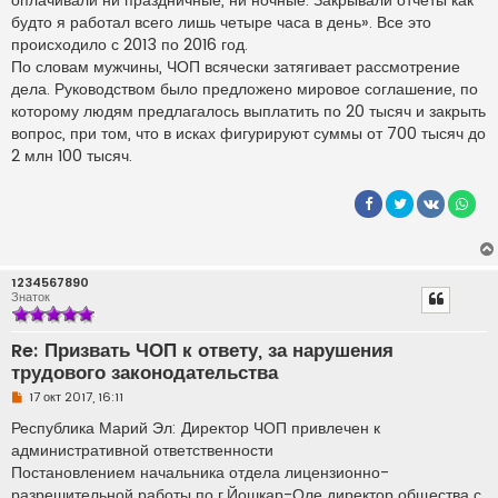
будто я работал всего лишь четыре часа в день». Все это
происходило с 2013 по 2016 год.
По словам мужчины, ЧОП всячески затягивает рассмотрение
дела. Руководством было предложено мировое соглашение, по
которому людям предлагалось выплатить по 20 тысяч и закрыть
вопрос, при том, что в исках фигурируют суммы от 700 тысяч до
2 млн 100 тысяч.
1234567890
Знаток
Re: Призвать ЧОП к ответу, за нарушения
трудового законодательства
Н
17 окт 2017, 16:11
е
п
Республика Марий Эл: Директор ЧОП привлечен к
р
административной ответственности
о
ч
Постановлением начальника отдела лицензионно-
и
разрешительной работы по г.Йошкар-Оле директор общества с
т