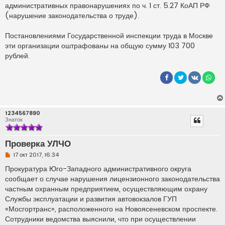
административных правонарушениях по ч. 1 ст. 5.27 КоАП РФ
(нарушение законодательства о труде).
Постановлениями Государственной инспекции труда в Москве
эти организации оштрафованы на общую сумму 103 700
рублей.
1234567890
Знаток
Проверка УЛЧО
Н
17 окт 2017, 16:34
е
п
Прокуратура Юго-Западного административного округа
р
сообщает о случае нарушения лицензионного законодательства
о
ч
частным охранным предприятием, осуществляющим охрану
и
Службы эксплуатации и развития автовокзалов ГУП
т
а
«Мосгортранс», расположенного на Новоясеневском проспекте.
н
Сотрудники ведомства выяснили, что при осуществлении
н