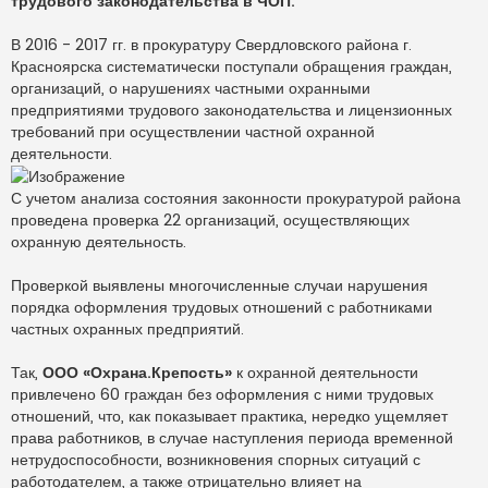
трудового законодательства в ЧОП.
т
а
н
В 2016 - 2017 гг. в прокуратуру Свердловского района г.
н
о
Красноярска систематически поступали обращения граждан,
е
организаций, о нарушениях частными охранными
с
о
предприятиями трудового законодательства и лицензионных
о
требований при осуществлении частной охранной
б
щ
деятельности.
е
н
и
С учетом анализа состояния законности прокуратурой района
е
проведена проверка 22 организаций, осуществляющих
охранную деятельность.
Проверкой выявлены многочисленные случаи нарушения
порядка оформления трудовых отношений с работниками
частных охранных предприятий.
Так,
ООО «Охрана.Крепость»
к охранной деятельности
привлечено 60 граждан без оформления с ними трудовых
отношений, что, как показывает практика, нередко ущемляет
права работников, в случае наступления периода временной
нетрудоспособности, возникновения спорных ситуаций с
работодателем, а также отрицательно влияет на