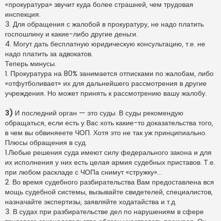
«прокуратура» звучит куда более страшней, чем трудовая
инспекция.
3. Для обращения с жалобой в прокуратуру, не надо платить
госпошлину и какие-либо другие деньги.
4. Могут дать бесплатную юридическую консультацию, т.е. не
надо платить за адвокатов.
Теперь минусы.
1. Прокуратура на 80% занимается отписками по жалобам, либо
«отфутболивает» их для дальнейшего рассмотрения в другие
учреждения. Но может принять к рассмотрению вашу жалобу.
3)
И последний орган — это суды. В суды рекомендую
обращаться, если есть у Вас хоть какие-то доказательства того,
в чем вы обвиняеете ЧОП. Хотя это не так уж принципиально.
Плюсы обращения в суд.
1.Любые решения суда имеют силу федерального закона и для
их исполнения у них есть целая армия судебных приставов. Т.е.
при любом раскладе с ЧОПа снимут «стружку»…
2. Во время судебного разбирательства Вам предоставлена вся
мощь судебной системы, вызывайте свидетелей, специалистов,
назначайте экспертизы, заявляйте ходатайства и т.д
3. В судах при разбирательстве дел по нарушениям в сфере