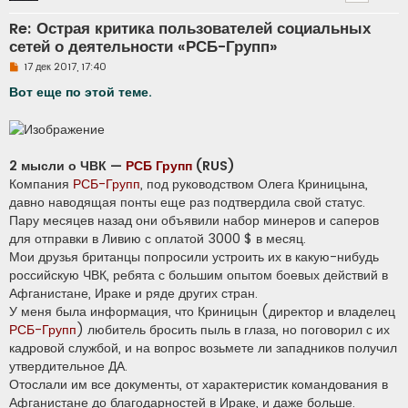
Re: Острая критика пользователей социальных
сетей о деятельности «РСБ-Групп»
Н
17 дек 2017, 17:40
е
п
Вот еще по этой теме.
р
о
ч
и
т
а
2 мысли о ЧВК —
РСБ Групп
(RUS)
н
Компания
РСБ-Групп
, под руководством Олега Криницына,
н
о
давно наводящая понты еще раз подтвердила свой статус.
е
Пару месяцев назад они объявили набор минеров и саперов
с
о
для отправки в Ливию с оплатой 3000 $ в месяц.
о
б
Мои друзья британцы попросили устроить их в какую-нибудь
щ
российскую ЧВК, ребята с большим опытом боевых действий в
е
н
Афганистане, Ираке и ряде других стран.
и
У меня была информация, что Криницын (директор и владелец
е
РСБ-Групп
) любитель бросить пыль в глаза, но поговорил с их
кадровой службой, и на вопрос возьмете ли западников получил
утвердительное ДА.
Отослали им все документы, от характеристик командования в
Афганистане до благодарностей в Ираке, и даже больше.