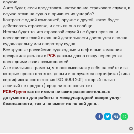
оружие.
А что будет, если представить наступление страхового случая, в
случае атаки на судно и причинения ущерба?
Контракт с одной компанией, оружие с другой, какая будет
действовать страховка, и есть ли она вообще.
Итогом будет то, что страховой случай не будет признан и
последствия такой охранной деятельности достанутся с полна
судовладельцу или оператору судна.
Все крупные российские судоходные и нефтяные компании
прекратили диалоги с
РСБ
давным давно ввиду переоценки
последними своих возможностей.
А те филькины грамоты, что они вывесили у себя на сайте и за
которые просто платятся деньги и получается сертификат(типа
сертификата соответствия ISO 9001:2011, который только
ленивый не продает) вряд ли кого впечатлит.
РСБ-Групп
как не имела никаких разрешительных
документов для работы в международной сфере услуг
безопасности, так и не имеет их по сей день.