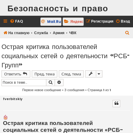
Безопасность и право
FAQ
Регистрация
Вход
Mail.Ru
Яндекс
П
На главную
Служба
Армия
ЧВК
о
Острая критика пользователей
и
социальных сетей о деятельности «РСБ-
с
Групп»
к
Ответить
Пред. тема
След. тема
Поиск
Расширенный поиск
Первое новое сообщение
• 3 сообщения • Страница
1
из
1
fverbitskiy
Острая критика пользователей
социальных сетей о деятельности «РСБ-