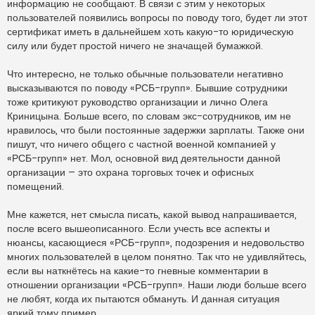
информацию не сообщают. В связи с этим у некоторых
пользователей появились вопросы по поводу того, будет ли этот
сертификат иметь в дальнейшем хоть какую-то юридическую
силу или будет простой ничего не значащей бумажкой.
Что интересно, не только обычные пользователи негативно
высказываются по поводу «РСБ-групп». Бывшие сотрудники
тоже критикуют руководство организации и лично Олега
Криницына. Больше всего, по словам экс-сотрудников, им не
нравилось, что были постоянные задержки зарплаты. Также они
пишут, что ничего общего с частной военной компанией у
«РСБ-групп» нет. Мол, основной вид деятельности данной
организации – это охрана торговых точек и офисных
помещений.
Мне кажется, нет смысла писать, какой вывод напрашивается,
после всего вышеописанного. Если учесть все аспекты и
нюансы, касающиеся «РСБ-групп», подозрения и недовольство
многих пользователей в целом понятно. Так что не удивляйтесь,
если вы наткнётесь на какие-то гневные комментарии в
отношении организации «РСБ-групп». Наши люди больше всего
не любят, когда их пытаются обмануть. И данная ситуация
яркий тому пример.