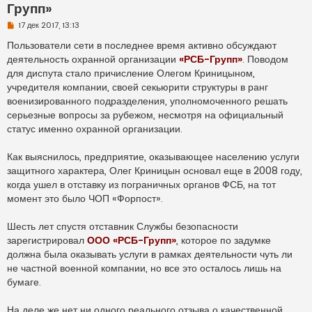
Групп»
Н
17 дек 2017, 13:13
е
п
Пользователи сети в последнее время активно обсуждают
р
деятельность охранной организации
«РСБ-Групп»
. Поводом
о
ч
для диспута стало причисление Олегом Криницыном,
и
учредителя компании, своей секьюрити структуры в ранг
т
а
военизированного подразделения, уполномоченного решать
н
серьезные вопросы за рубежом, несмотря на официальный
н
о
статус именно охранной организации.
е
с
о
Как выяснилось, предприятие, оказывающее населению услуги
о
защитного характера, Олег Криницын основал еще в 2008 году,
б
щ
когда ушел в отставку из пограничных органов ФСБ, на тот
е
н
момент это было ЧОП «Форпост».
и
е
Шесть лет спустя отставник Службы безопасности
зарегистрировал
ООО «РСБ-Групп»
, которое по задумке
должна была оказывать услуги в рамках деятельности чуть ли
не частной военной компании, но все это осталось лишь на
бумаге.
На деле же нет ни одного реального отзыва о качественной