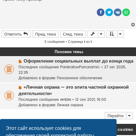
Ответить
Пред. тема
След. тема
3 сообщения • Страница
1
из
1
Похожие темы
Н
Оформление социальных выплат до конца года
о
Последнее сообщение
PankratovPanoramic
«
27 окт 2025,
в
22:35
о
Добавлено в форуме
Пенсионное обеспечение
е
Н
«Личная охрана — это элита частной охранной
с
о
деятельности»
о
в
о
Последнее сообщение
errible
«
12 сен 2021, 16:00
о
б
Добавлено в форуме
Личная охрана
е
щ
с
е
Перейти
о
н
о
и
Этот сайт использует cookies для
На главную
Удалить cookies
б
е
щ
обеспечения своей корректной работы.