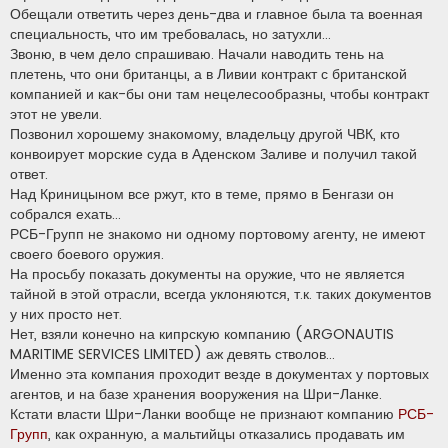
Обещали ответить через день-два и главное была та военная
специальность, что им требовалась, но затухли…
Звоню, в чем дело спрашиваю. Начали наводить тень на
плетень, что они британцы, а в Ливии контракт с британской
компанией и как-бы они там нецелесообразны, чтобы контракт
этот не увели.
Позвонил хорошему знакомому, владельцу другой ЧВК, кто
конвоирует морские суда в Аденском Заливе и получил такой
ответ.
Над Криницыном все ржут, кто в теме, прямо в Бенгази он
собрался ехать…
РСБ-Групп не знакомо ни одному портовому агенту, не имеют
своего боевого оружия.
На просьбу показать документы на оружие, что не является
тайной в этой отрасли, всегда уклоняются, т.к. таких документов
у них просто нет.
Нет, взяли конечно на кипрскую компанию (ARGONAUTIS
MARITIME SERVICES LIMITED) аж девять стволов…
Именно эта компания проходит везде в документах у портовых
агентов, и на базе хранения вооружения на Шри-Ланке.
Кстати власти Шри-Ланки вообще не признают компанию
РСБ-
Групп
, как охранную, а мальтийцы отказались продавать им