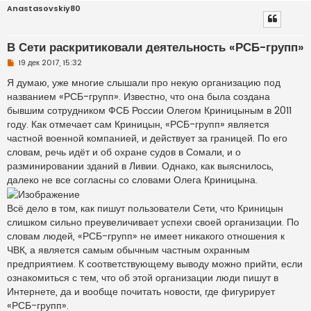
Anastasovskiy80
В Сети раскритиковали деятельность «РСБ-групп»
Н
19 дек 2017, 15:32
е
п
Я думаю, уже многие слышали про некую организацию под
р
названием «РСБ-групп». Известно, что она была создана
о
ч
бывшим сотрудником ФСБ России Олегом Криницыным в 2011
и
году. Как отмечает сам Криницын, «РСБ-групп» является
т
а
частной военной компанией, и действует за границей. По его
н
словам, речь идёт и об охране судов в Сомали, и о
н
о
разминировании зданий в Ливии. Однако, как выяснилось,
е
далеко не все согласны со словами Олега Криницына.
с
о
о
б
Всё дело в том, как пишут пользователи Сети, что Криницын
щ
слишком сильно преувеличивает успехи своей организации. По
е
н
словам людей, «РСБ-групп» не имеет никакого отношения к
и
ЧВК, а является самым обычным частным охранным
е
предприятием. К соответствующему выводу можно прийти, если
ознакомиться с тем, что об этой организации люди пишут в
Интернете, да и вообще почитать новости, где фигурирует
«РСБ-групп».