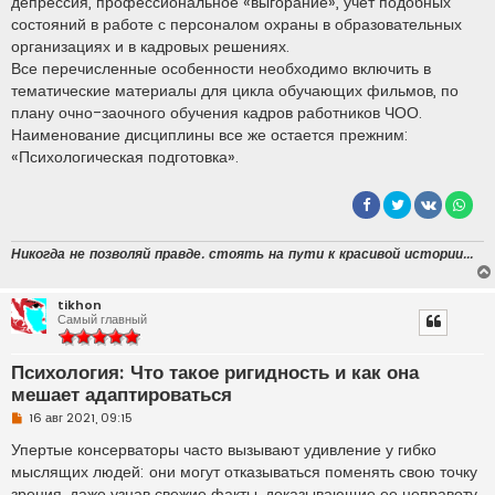
депрессия, профессиональное «выгорание», учёт подобных
состояний в работе с персоналом охраны в образовательных
организациях и в кадровых решениях.
Все перечисленные особенности необходимо включить в
тематические материалы для цикла обучающих фильмов, по
плану очно-заочного обучения кадров работников ЧОО.
Наименование дисциплины все же остается прежним:
«Психологическая подготовка».
Никогда не позволяй правде. стоять на пути к красивой истории...
tikhon
Самый главный
Психология: Что такое ригидность и как она
мешает адаптироваться
Н
16 авг 2021, 09:15
е
п
Упертые консерваторы часто вызывают удивление у гибко
р
мыслящих людей: они могут отказываться поменять свою точку
о
ч
зрения, даже узнав свежие факты, доказывающие ее неправоту.