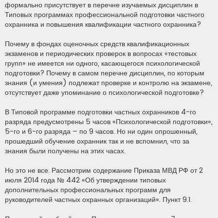
формально присутствует в перечне изучаемых дисциплин в
с
о
Типовых программах профессиональной подготовки частного
о
охранника и повышения квалификации частного охранника?
б
щ
е
н
Почему в фондах оценочных средств квалификационных
и
экзаменов и периодических проверок в вопросах «тестовых
е
групп» не имеется ни одного, касающегося психологической
подготовки? Почему в самом перечне дисциплин, по которым
знания (и умения) подлежат проверке и контролю на экзамене,
отсутствует даже упоминание о психологической подготовке?
В Типовой программе подготовки частных охранников 4-го
разряда предусмотрены 5 часов «Психологической подготовки»,
5-го и 6-го разряда – по 9 часов. Но ни один опрошенный,
прошедший обучение охранник так и не вспомнил, что за
знания были получены на этих часах.
Но это не все. Рассмотрим содержание Приказа МВД РФ от 2
июля 2014 года № 442 «Об утверждении типовых
дополнительных профессиональных программ для
руководителей частных охранных организаций». Пункт 9.1.