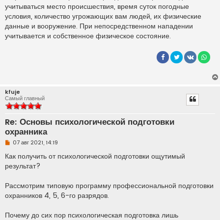
учитываться место происшествия, время суток погодные
условия, количество угрожающих вам людей, их физические
данные и вооружение. При непосредственном нападении
учитывается и собственное физическое состояние.
kfuje
Самый главный
Re: Основы психологической подготовки
охранника
Н
07 авг 2021, 14:19
е
п
Как получить от психологической подготовки ощутимый
р
результат?
о
ч
и
Рассмотрим типовую программу профессиональной подготовки
т
а
охранников 4, 5, 6-го разрядов.
н
н
о
Почему до сих пор психологическая подготовка лишь
е