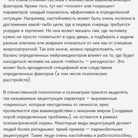
факторов. Кроме того, тут нет «плохих» или «хороших»
параметров: каждый показатель эффективен в определенной
ситуации. Например, настойчивость может быть очень полезна в
достижении какой-либо цели, где в первую очередь требуется
усердие и терпение. Но она может мешать там, где человеку
нужно не просто «ломиться» в одну дверь, а подбирать к задаче
разные ключики или вовремя отказаться от нее как от слишком
энергозатратной. Так или иначе, можно предположить, что
баланс определенных нейромедиаторов влияет на то, где будет
находиться человек на шкале «гибкость — ригидность». Это
может быть врожденной спецификой или следствием
определенных факторов (в том числе психических
расстройств).
В отечественной психологии и психиатрии принято выделять
так называемые акцентуации характера — выраженные
«перекосы», которые неотделимы от личности, ярко
проявляются при взаимодействии с внешним миром (создавая
порой определенные проблемы), но остаются в рамках
психиатрической нормы. Некоторые виды акцентуаций делают
людей более ригидными: яркий пример — паранойяльная
акцентуация. Такие люди очень настойчивы и работоспособны,