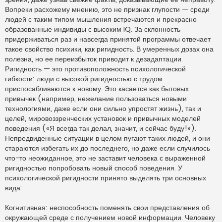
и
Вопреки расхожему мнению, это не признак глупости — среди
т
а
людей с таким типом мышления встречаются и прекрасно
н
образованные индивиды с высоким IQ. За склонность
н
о
придерживаться раз и навсегда принятой программы отвечает
е
такое свойство психики, как ригидность. В умеренных дозах она
с
о
полезна, но ее переизбыток приводит к дезадаптации.
о
Ригидность — это противоположность психологической
б
щ
гибкости: люди с высокой ригидностью с трудом
е
н
приспосабливаются к новому. Это касается как бытовых
и
привычек (например, нежелание пользоваться новыми
е
технологиями, даже если они сильно упростят жизнь), так и
целей, мировоззренческих установок и привычных моделей
поведения («Я всегда так делал, значит, и сейчас буду!»).
Непредвиденные ситуации в целом пугают таких людей, и они
стараются избегать их до последнего, но даже если случилось
что-то неожиданное, это не заставит человека с выраженной
ригидностью попробовать новый способ поведения. У
психологической ригидности принято выделять три основных
вида:
Когнитивная: неспособность поменять свои представления об
окружающей среде с получением новой информации. Человеку