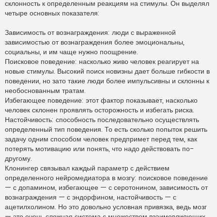
склонность к определенным реакциям на стимулы. Он выделял
четыре основных показателя:
Зависимость от вознаграждения: люди с выраженной
зависимостью от вознаграждения более эмоциональны,
социальны, и им чаще нужно поощрение.
Поисковое поведение: насколько живо человек реагирует на
новые стимулы. Высокий поиск новизны дает больше гибкости в
поведении, но зато такие люди более импульсивны и склонны к
необоснованным тратам.
Избегающее поведение: этот фактор показывает, насколько
человек склонен проявлять осторожность и избегать риска.
Настойчивость: способность последовательно осуществлять
определенный тип поведения. То есть сколько попыток решить
задачу одним способом человек предпримет перед тем, как
потерять мотивацию или понять, что надо действовать по-
другому.
Клонингер связывал каждый параметр с действием
определенного нейромедиатора в мозгу: поисковое поведение
— с допамином, избегающее — с серотонином, зависимость от
вознаграждения — с эндорфином, настойчивость — с
ацетилхолином. Но это довольно условная привязка, ведь мозг
— это очень сложная система с множеством взаимовлияющих