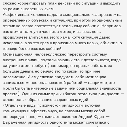
сложно корректировать план действий по ситуации и выходить
за рамки выверенных схем.
Аффективная: человек надолго эмоционально «застревает» на
определенных объектах и ситуациях, при этом эмоциональный
отклик не всегда соответствует реальному событию. Например,
вас кто-то толкнул в час пик в метро, и вы весь день
продолжаете злиться на этого хама, хотя ситуация давно
исчерпана, а за это время произошло много новых, объективно
гораздо более важных событий.
Мотивационная: человеку сложно перестроить систему
внутренних причин, подталкивающих его к деятельности, когда
ситуация этого требует (например, он привык работать за
большие деньги, но сейчас это по какой-то причине
невозможно. И ему сложно придумать себе мотивацию
заниматься менее оплачиваемой работой — например, это
могли бы быть интересные задачи или социальная значимость
проекта). Один из самых ярких «багов» этого типа ригидности —
склонность к образованию сверхценных идей.
«Отдельные виды психической ригидности, включая
когнитивную и аффективную, не связаны между собой
непосредственно, — отмечает психолог Андрей Юдин. —
Выраженная ригидность одного типа может сочетаться с