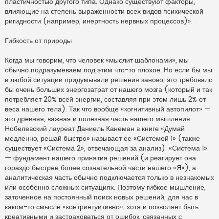
пластичностью другого типа. Однако существуют факторы,
влияющие на степень выраженности всех видов психической
ригидности (например, инертность нервных процессов)».
Гибкость от природы
Когда мы говорим, что человек «мыслит шаблонами», мы
обычно подразумеваем под этим что-то плохое. Но если бы мы
в любой ситуации придумывали решения заново, это требовало
бы очень больших энергозатрат от нашего мозга (который и так
потребляет 20% всей энергии, составляя при этом лишь 2% от
веса нашего тела). Так что вообще «когнитивный автопилот» —
это древняя, важная и полезная часть нашего мышления.
Нобелевский лауреат Даниель Канеман в книге «Думай
медленно, решай быстро» называет ее «Системой 1» (также
существует «Система 2», отвечающая за анализ). «Система 1»
— фундамент нашего принятия решений (и реагирует она
гораздо быстрее более сознательной части нашего «Я»), а
аналитическая часть обычно подключается только в незнакомых
или особенно сложных ситуациях. Поэтому гибкое мышление,
заточенное на постоянный поиск новых решений, для нас в
каком-то смысле «контринтуитивно», хотя и позволяет быть
креативными и застраховаться от ошибок, связанных с