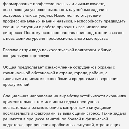
р
формирование профессиональных и личных качеств,
о
ч
позволяющих успешно выполнять служебные задачи в
и
экстремальных ситуациях. Известно, что отсутствие
т
а
профессиональных знаний, навыков, неспособность предвидеть
н
сложные ситуации в работе приводит к возникновению
н
о
дистресса. Поэтому основное направление подготовки связано
е
с повышением уровня профессионального мастерства.
с
о
о
Различают три вида психологической подготовки: общую,
б
щ
специальную и целевую.
е
н
и
Общая предполагает ознакомление сотрудников охраны с
е
криминальной обстановкой в стране, городе, районе; с
типичными приемами, способами и средствами совершения
преступлений.
Специальная направлена на выработку устойчивости охранника
применительно к тем или иным видам преступных
посягательств, ознакомление с конкретными ситуациями
посягательств и факторами, вызывающими стресс. Такие задачи
решаются в процессе занятий по боевой и физической
подготовке, при решении проблемных ситуаций, отражающих