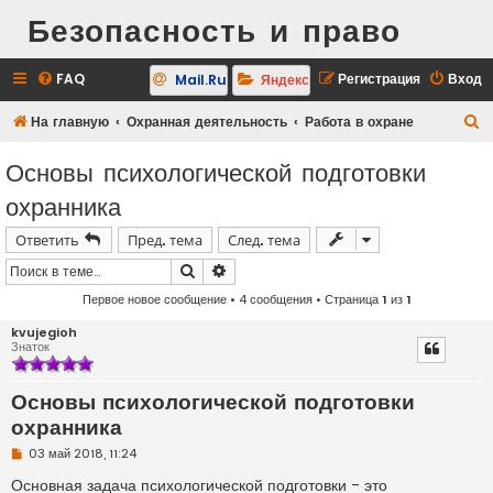
Безопасность и право
FAQ
Регистрация
Вход
Mail.Ru
Яндекс
П
На главную
Охранная деятельность
Работа в охране
о
Основы психологической подготовки
и
охранника
с
к
Ответить
Пред. тема
След. тема
Поиск
Расширенный поиск
Первое новое сообщение
• 4 сообщения • Страница
1
из
1
kvujegioh
Знаток
Основы психологической подготовки
охранника
Н
03 май 2018, 11:24
е
п
Основная задача психологической подготовки - это