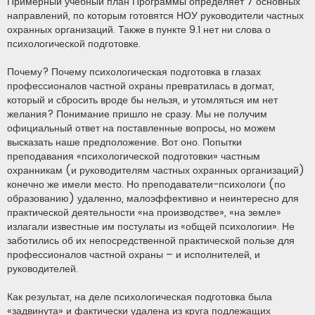
Примерный учебный план Программы определяет 7 основных
направлений, по которым готовятся НОУ руководители частных
охранных организаций. Также в пункте 9.1 нет ни слова о
психологической подготовке.
Почему? Почему психологическая подготовка в глазах
профессионалов частной охраны превратилась в догмат,
который и сбросить вроде бы нельзя, и утомляться им нет
желания? Понимание пришло не сразу. Мы не получим
официальный ответ на поставленные вопросы, но можем
высказать наше предположение. Вот оно. Попытки
преподавания «психологической подготовки» частным
охранникам (и руководителям частных охранных организаций)
конечно же имели место. Но преподаватели-психологи (по
образованию) удаленно, малоэффективно и неинтересно для
практической деятельности «на производстве», «на земле»
излагали известные им постулаты из «общей психологии». Не
заботились об их непосредственной практической пользе для
профессионалов частной охраны – и исполнителей, и
руководителей.
Как результат, на деле психологическая подготовка была
«задвинута» и фактически удалена из круга подлежащих