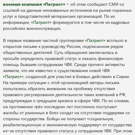
а
военная компания «Патриот»
– об этом сообщают СМИ со
н
ссылкой на данные неназванных источников на рынке охранных
н
о
услуг и представителей ветеранских организаций. По их
е
информации,
«Патриот»
формируется в том числе из кадровых
с
о
российских военнослужащих.
о
б
щ
В первые название частной группировки
«Патриот»
всплыло в
е
н
открытом письме к руководству России, подписанном рядом
и
общественных деятелей. Суть обращения заключалась в
е
просьбе определить правовой статус и оказать финансовую
помощь бывшим сотрудникам ЧВК. Среди прочего активисты
заявили, что им известно о существовании новой ЧВК
«Патриот»
, созданной для участия в боевых действиях в Сирии.
На примере ситуации с этой организацией авторы письма
попытались обратить внимание на проблему отсутствия
правового регулирования деятельности таких компаний в РФ,
предупреждая о грядущем кризисе в сфере ЧВК. По их словам,
на протяжении трёх последних лет постоянно поступают
жалобы от раненных в боях солдат на отсутствие поддержки со
стороны государства. Бойцы не получают «социальную,
реабилитационную и экономическую поддержку» от государства
из-за отсутствия правового статуса у сотрудников ЧВК. При этом