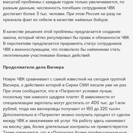
масштаб проблемы с каждым годом только увеличивается, по
разным данным, численность погибших сотрудников ЧВК
достигает более 3 тыс. человек. При этом Россия ни разу не
признала факт их гибели в качестве наёмных бойцов.
В качестве решения этой проблемы предлагается создание
закона, который чётко регулировал бы права и обязанности ЧВК.
В перспективе предлагается приравнять статус сотрудников
ЧВК к военнослужащим, что позволило бы наёмникам стать
легитимными участниками боевых действий.
Продолжатели дела Вагнера
Новую ЧВК сравнивают с самой известной на сегодня группой
Вагнера, о действиях которой в Сирии СМИ писали уже не раз.
При этом сообщается, что в «Патриоте» условия лучше,
поскольку там намного щедрее платят. В зависимости от
специализации зарплаты могут достигать от 400 тыс. до 1 млн
рублей, тогда как вагнеровцы получают от 160 до 220 тысяч.
Дополнительно в «Патриоте» можно получить процент от сделок
между ЧВК и заказчиками её услуг. На работу здесь нанимают
на месяц-два, более длительные контракты не приветствуются.
Также отмечается, что в «Патриоте» более профессиональные