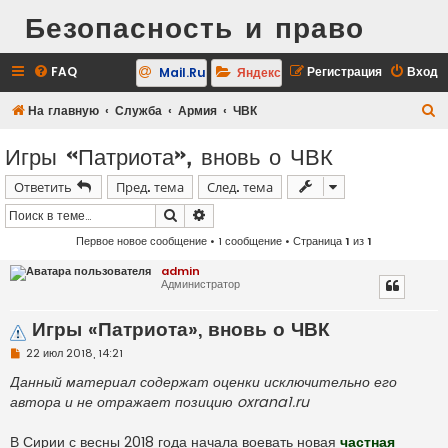
Безопасность и право
FAQ
Регистрация
Вход
Mail.Ru
Яндекс
П
На главную
Служба
Армия
ЧВК
о
Игры «Патриота», вновь о ЧВК
и
Ответить
Пред. тема
След. тема
с
к
Поиск
Расширенный поиск
Первое новое сообщение
• 1 сообщение • Страница
1
из
1
admin
Администратор
Игры «Патриота», вновь о ЧВК
Н
22 июл 2018, 14:21
е
п
Данный материал содержат оценки исключительно его
р
автора и не отражает позицию oxrana1.ru
о
ч
и
В Сирии с весны 2018 года начала воевать новая
частная
т