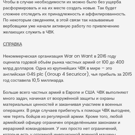
Чтобы в случае необходимости их можно было без ущерба
расформировать и на их месте создать новые. Так будет
сложнее отследить их принадлежность и аффилированность.
По некоторым сведениям, в этой связи так называемые
вербовщики уже начали активную работу по привлечению
желающих служить в ЧВК.
СПРАВКА
Некоммерческая организация War on Want в 2016 году
оценила годовой объём рынка частных армий от 100 до 400
млрд долларов. Одна из крупнейших ЧВК в мире – это
английская G4S plc (Group 4 Securicor), чья прибыль за 2015
год составила 10,5 миллиарда.
Больше всего частных армий в Европе и США. ЧВК выполняют
много задач, начиная от вооружённой защиты и охраны
материальных ценностей и заканчивая участием в военных
операциях. В ряде случаев прибегнуть к помощи ЧВК выгоднее,
чем терять бойцов из регулярной армии. Кроме того, любой
армейский офицер ограничен определёнными законами и
иерархией командования. У них просто нет ограничений,
которые есть у огромной инерционной военной машины.