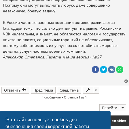
Поэтому они могут выполнить любую, даже совершенно
незаконную, боевую задачу.
В России частные военные компании активно развиваются
благодаря тому, что сильно демпингуют на рынке. Российские
ЧВК нелегальны, а значит, не облагаются налогами, государству
ничего не платят, социальных гарантий не обеспечивают,
поэтому себестоимость их услуг позволяет сбивать мировые
цены на услуги частных военных компаний.
Александр Степанов, Газета «Наша версия» №27
Ответить
Пред. тема
След. тема
1 сообщение • Страница
1
из
1
Перейти
Этот сайт использует cookies для
На главную
Удалить cookies
обеспечения своей корректной работы.