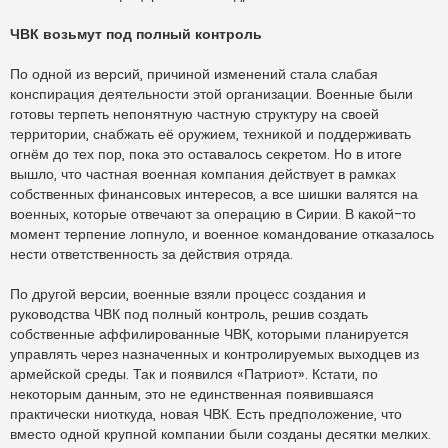
ЧВК возьмут под полный контроль
По одной из версий, причиной изменений стала слабая
конспирация деятельности этой организации. Военные были
готовы терпеть непонятную частную структуру на своей
территории, снабжать её оружием, техникой и поддерживать
огнём до тех пор, пока это оставалось секретом. Но в итоге
вышло, что частная военная компания действует в рамках
собственных финансовых интересов, а все шишки валятся на
военных, которые отвечают за операцию в Сирии. В какой-то
момент терпение лопнуло, и военное командование отказалось
нести ответственность за действия отряда.
По другой версии, военные взяли процесс создания и
руководства ЧВК под полный контроль, решив создать
собственные аффилированные ЧВК, которыми планируется
управлять через назначенных и контролируемых выходцев из
армейской среды. Так и появился «Патриот». Кстати, по
некоторым данным, это не единственная появившаяся
практически ниоткуда, новая ЧВК. Есть предположение, что
вместо одной крупной компании были созданы десятки мелких.