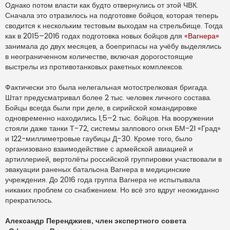
Однако потом власти как будто отвернулись от этой ЧВК.
Сначала это отразилось на подготовке бойцов, которая теперь
сводится к нескольким тестовым выходам на стрельбище. Тогда
как в 2015–2016 годах подготовка новых бойцов для
«Вагнера»
занимала до двух месяцев, а боеприпасы на учёбу выделялись
в неограниченном количестве, включая дорогостоящие
выстрелы из противотанковых ракетных комплексов.
Фактически это была нелегальная мотострелковая бригада.
Штат предусматривал более 2 тыс. человек личного состава.
Бойцы всегда были при деле, в сирийской командировке
одновременно находились 1,5–2 тыс. бойцов. На вооружении
стояли даже танки Т-72, системы залпового огня БМ-21 «Град»
и 122-миллиметровые гаубицы Д-30. Кроме того, было
организовано взаимодействие с армейской авиацией и
артиллерией, вертолёты российской группировки участвовали в
эвакуации раненых батальона Вагнера в медицинские
учреждения. До 2016 года группа Вагнера не испытывала
никаких проблем со снабжением. Но всё это вдруг неожиданно
прекратилось.
Александр Перенджиев, член экспертного совета