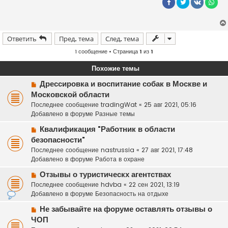
т
а
н
н
о
е
Ответить
Пред. тема
След. тема
с
о
1 сообщение • Страница
1
из
1
о
б
щ
Похожие темы
е
н
Н
Дрессировка и воспитание собак в Москве и
и
о
е
Московской области
в
Последнее сообщение
tradingWat
«
25 авг 2021, 05:16
о
Добавлено в форуме
Разные темы
е
Н
с
Квалификация "Работник в области
о
о
безопасности"
в
о
Последнее сообщение
nastrussia
«
27 авг 2021, 17:48
о
б
Добавлено в форуме
Работа в охране
е
щ
Н
с
Отзывы о туристическх агентствах
е
о
о
н
Последнее сообщение
hdvba
«
22 сен 2021, 13:19
в
о
и
Добавлено в форуме
Безопасность на отдыхе
о
б
е
Н
Не забывайте на форуме оставлять отзывы о
е
щ
о
ЧОП
с
е
в