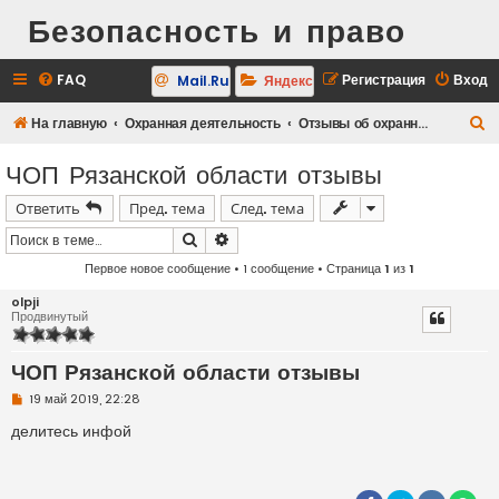
Безопасность и право
FAQ
Регистрация
Вход
Mail.Ru
Яндекс
П
На главную
Охранная деятельность
Отзывы об охранных предприятиях
о
ЧОП Рязанской области отзывы
и
Ответить
Пред. тема
След. тема
с
к
Поиск
Расширенный поиск
Первое новое сообщение
• 1 сообщение • Страница
1
из
1
olpji
Продвинутый
ЧОП Рязанской области отзывы
Н
19 май 2019, 22:28
е
п
делитесь инфой
р
о
ч
и