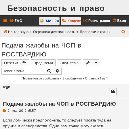
Безопасность и право
FAQ
Регистрация
Вход
Mail.Ru
Яндекс
П
На главную
Охранная деятельность
Проверки охраны
о
Подача жалобы на ЧОП в
и
РОСГВАРДИЮ
с
к
Ответить
Пред. тема
След. тема
Поиск
Расширенный поиск
Первое новое сообщение
• 2 сообщения • Страница
1
из
1
ikgk
Подача жалобы на ЧОП в РОСГВАРДИЮ
Н
24 июл 2019, 15:57
е
п
Если логически предположить, то следует писать туда на
р
оружие и спецсредства. Одно вам точно могу сказать
о