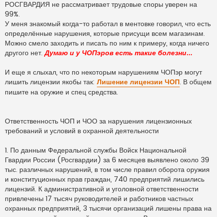
ч
РОСГВАРДИЯ не рассматривает трудовые споры уверен на
и
т
99%.
а
У меня знакомый когда-то работал в ментовке говорил, что есть
н
н
определённые нарушения, которые присущи всем магазинам.
о
Можно смело заходить и писать по ним к примеру, когда ничего
е
с
другого нет.
Думаю и у ЧОПэров есть такие болезни...
о
о
б
И еще я слыхал, что по некоторым нарушениям ЧОПэр могут
щ
лишить лицензии якобы так:
Лишение лицензии ЧОП
. В общем
е
н
пишите на оружие и спец средства.
и
е
Ответственность ЧОП и ЧОО за нарушения лицензионных
требований и условий в охранной деятельности
1. По данным Федеральной службы Войск Национальной
Гвардии России (Росгвардии) за 6 месяцев выявлено около 39
тыс. различных нарушений, в том числе правил оборота оружия
и конституционных прав граждан, 740 предприятий лишились
лицензий. К административной и уголовной ответственности
привлечены 17 тысяч руководителей и работников частных
охранных предприятий, 3 тысячи организаций лишены права на