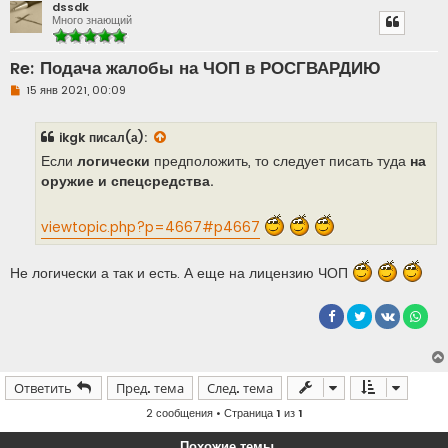
dssdk
Много знающий
Re: Подача жалобы на ЧОП в РОСГВАРДИЮ
Н
15 янв 2021, 00:09
е
п
р
ikgk
писал(а):
о
ч
Если
логически
предположить, то следует писать туда
на
и
т
оружие и спецсредства.
а
н
н
viewtopic.php?p=4667#p4667
о
е
с
о
Не логически а так и есть. А еще на лицензию ЧОП
о
б
щ
е
н
и
е
Ответить
Пред. тема
След. тема
2 сообщения • Страница
1
из
1
Похожие темы