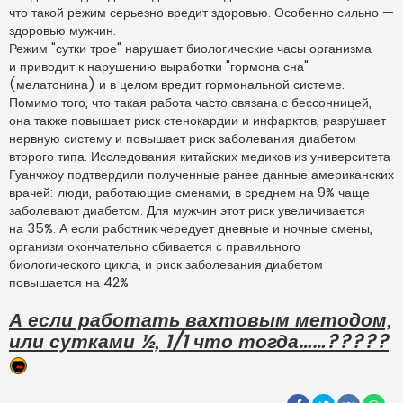
а
что такой режим серьезно вредит здоровью. Особенно сильно —
н
здоровью мужчин.
н
о
Режим "сутки трое" нарушает биологические часы организма
е
и приводит к нарушению выработки "гормона сна"
с
о
(мелатонина) и в целом вредит гормональной системе.
о
Помимо того, что такая работа часто связана с бессонницей,
б
щ
она также повышает риск стенокардии и инфарктов, разрушает
е
н
нервную систему и повышает риск заболевания диабетом
и
второго типа. Исследования китайских медиков из университета
е
Гуанчжоу подтвердили полученные ранее данные американских
врачей: люди, работающие сменами, в среднем на 9% чаще
заболевают диабетом. Для мужчин этот риск увеличивается
на 35%. А если работник чередует дневные и ночные смены,
организм окончательно сбивается с правильного
биологического цикла, и риск заболевания диабетом
повышается на 42%.
А если работать вахтовым методом,
или сутками ½, 1/1 что тогда……?????