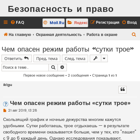
Безопасность и право
FAQ
Регистрация
Вход
Mail.Ru
Яндекс
П
На главную
Охранная деятельность
Работа в охране
о
Чем опасен режим работы «сутки трое»
и
Ответить
Пред. тема
След. тема
с
к
Поиск
Расширенный поиск
Первое новое сообщение
• 2 сообщения • Страница
1
из
1
iklgu
Чем опасен режим работы «сутки трое»
Н
21 авг 2019, 13:28
е
п
Скользящий график и ночные дежурства многим кажутся
р
удобными. Сутки работаешь, трое отдыхаешь — в результате
о
ч
свободного времени оказывается больше, чем у тех, кто "пашет"
и
с 9 до 6 каждый день. Однако исследования показывают,
т