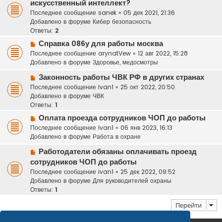
о
искусственный интеллект?
в
Последнее сообщение
sanek
«
05 дек 2021, 21:36
о
Добавлено в форуме
Кибер безопасность
е
Ответы:
2
с
Н
Справка 086у для работы москва
о
о
Последнее сообщение
arynatVew
«
12 авг 2022, 15:28
о
в
Добавлено в форуме
Здоровье, медосмотры
б
о
щ
Н
Законность работы ЧВК РФ в других странах
е
е
о
Последнее сообщение
с
ivan1
«
25 окт 2022, 20:50
н
в
Добавлено в форуме
о
ЧВК
и
о
Ответы:
о
1
е
е
б
Н
Оплата проезда сотрудников ЧОП до работы
с
щ
о
Последнее сообщение
ivan1
«
06 янв 2023, 16:13
о
е
в
Добавлено в форуме
Работа в охране
о
н
о
б
и
Н
Работодатели обязаны оплачивать проезд
е
щ
е
о
сотрудников ЧОП до работы
с
е
в
о
Последнее сообщение
ivan1
«
25 дек 2022, 09:52
н
о
о
Добавлено в форуме
Для руководителей охраны
и
е
б
Ответы:
1
е
с
щ
о
Перейти
е
о
н
б