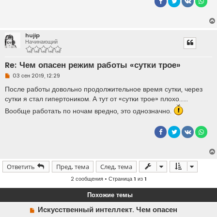
hujip
Начинающий
Re: Чем опасен режим работы «сутки трое»
Н
03 сен 2019, 12:29
е
п
После работы довольно продолжительное время сутки, через
р
сутки я стал гипертоником. А тут от «сутки трое» плохо......
о
ч
Вообще работать по ночам вредно, это однозначно.
и
т
а
н
н
о
е
с
о
Ответить
Пред. тема
След. тема
о
б
2 сообщения • Страница
1
из
1
щ
е
Похожие темы
н
и
е
Н
Искусственный интеллект. Чем опасен