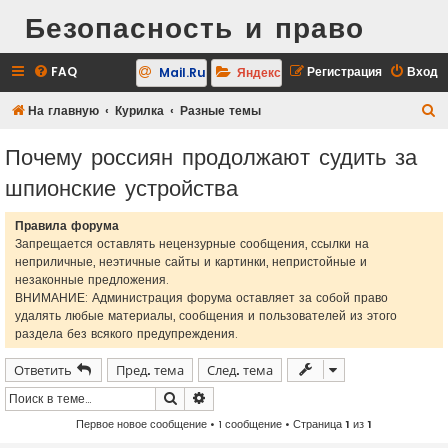
Безопасность и право
FAQ
Регистрация
Вход
Mail.Ru
Яндекс
П
На главную
Курилка
Разные темы
о
Почему россиян продолжают судить за
и
шпионские устройства
с
к
Правила форума
Запрещается оставлять нецензурные сообщения, ссылки на
неприличные, неэтичные сайты и картинки, непристойные и
незаконные предложения.
ВНИМАНИЕ: Администрация форума оставляет за собой право
удалять любые материалы, сообщения и пользователей из этого
раздела без всякого предупреждения.
Ответить
Пред. тема
След. тема
Поиск
Расширенный поиск
Первое новое сообщение
• 1 сообщение • Страница
1
из
1