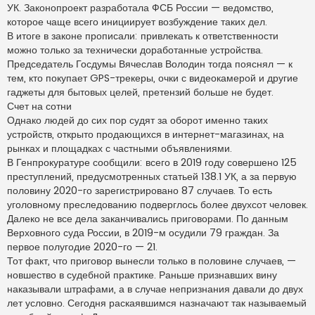
УК. Законопроект разработала ФСБ России — ведомство,
которое чаще всего инициирует возбуждение таких дел.
В итоге в законе прописали: привлекать к ответственности
можно только за технически доработанные устройства.
Председатель Госдумы Вячеслав Володин тогда пояснял — к
тем, кто покупает GPS-трекеры, очки с видеокамерой и другие
гаджеты для бытовых целей, претензий больше не будет.
Счет на сотни
Однако людей до сих пор судят за оборот именно таких
устройств, открыто продающихся в интернет-магазинах, на
рынках и площадках с частными объявлениями.
В Генпрокуратуре сообщили: всего в 2019 году совершено 125
преступлений, предусмотренных статьей 138.1 УК, а за первую
половину 2020-го зарегистрировано 87 случаев. То есть
уголовному преследованию подверглось более двухсот человек.
Далеко не все дела заканчивались приговорами. По данным
Верховного суда России, в 2019-м осудили 79 граждан. За
первое полугодие 2020-го — 21.
Тот факт, что приговор вынесли только в половине случаев, —
новшество в судебной практике. Раньше признавших вину
наказывали штрафами, а в случае непризнания давали до двух
лет условно. Сегодня раскаявшимся назначают так называемый