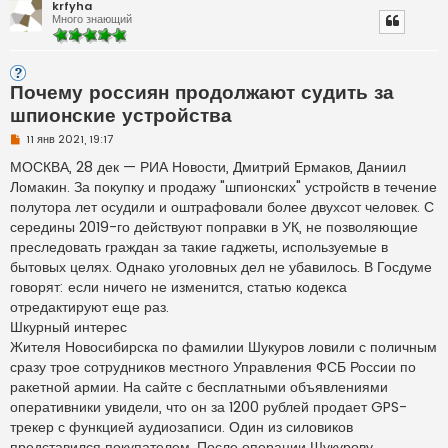
krfyha
Много знающий
Почему россиян продолжают судить за
шпионские устройства
Н
11 янв 2021, 19:17
е
п
МОСКВА, 28 дек — РИА Новости, Дмитрий Ермаков, Даниил
р
Ломакин. За покупку и продажу "шпионских" устройств в течение
о
ч
полутора лет осудили и оштрафовали более двухсот человек. С
и
середины 2019-го действуют поправки в УК, не позволяющие
т
а
преследовать граждан за такие гаджеты, используемые в
н
бытовых целях. Однако уголовных дел не убавилось. В Госдуме
н
о
говорят: если ничего не изменится, статью кодекса
е
отредактируют еще раз.
с
о
Шкурный интерес
о
Жителя Новосибирска по фамилии Шукуров ловили с поличным
б
щ
сразу трое сотрудников местного Управления ФСБ России по
е
н
ракетной армии. На сайте с бесплатными объявлениями
и
оперативники увидели, что он за 1200 рублей продает GPS-
е
трекер с функцией аудиозаписи. Один из силовиков
представился покупателем. После операции Шукурову