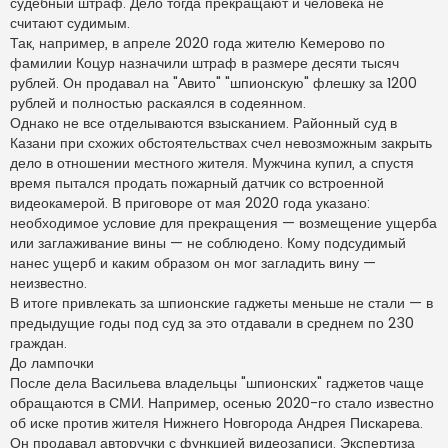
судебный штраф. Дело тогда прекращают и человека не
считают судимым.
Так, например, в апреле 2020 года жителю Кемерово по
фамилии Коцур назначили штраф в размере десяти тысяч
рублей. Он продавал на "Авито" "шпионскую" флешку за 1200
рублей и полностью раскаялся в содеянном.
Однако не все отделываются взысканием. Районный суд в
Казани при схожих обстоятельствах счел невозможным закрыть
дело в отношении местного жителя. Мужчина купил, а спустя
время пытался продать пожарный датчик со встроенной
видеокамерой. В приговоре от мая 2020 года указано:
необходимое условие для прекращения — возмещение ущерба
или заглаживание вины — не соблюдено. Кому подсудимый
нанес ущерб и каким образом он мог загладить вину —
неизвестно.
В итоге привлекать за шпионские гаджеты меньше не стали — в
предыдущие годы под суд за это отдавали в среднем по 230
граждан.
До лампочки
После дела Васильева владельцы "шпионских" гаджетов чаще
обращаются в СМИ. Например, осенью 2020-го стало известно
об иске против жителя Нижнего Новгорода Андрея Пискарева.
Он продавал авторучки с функцией видеозаписи. Экспертиза