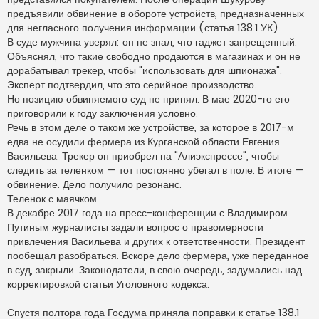
предъявили обвинение в обороте устройств, предназначенных
для негласного получения информации (статья 138.1 УК).
В суде мужчина уверял: он не знал, что гаджет запрещенный.
Объяснял, что такие свободно продаются в магазинах и он не
дорабатывал трекер, чтобы "использовать для шпионажа".
Эксперт подтвердил, что это серийное производство.
Но позицию обвиняемого суд не принял. В мае 2020-го его
приговорили к году заключения условно.
Речь в этом деле о таком же устройстве, за которое в 2017-м
едва не осудили фермера из Курганской области Евгения
Васильева. Трекер он приобрел на "Алиэкспрессе", чтобы
следить за теленком — тот постоянно убегал в поле. В итоге —
обвинение. Дело получило резонанс.
Теленок с маячком
В декабре 2017 года на пресс-конференции с Владимиром
Путиным журналисты задали вопрос о правомерности
привлечения Васильева и других к ответственности. Президент
пообещал разобраться. Вскоре дело фермера, уже переданное
в суд, закрыли. Законодатели, в свою очередь, задумались над
корректировкой статьи Уголовного кодекса.
Спустя полтора года Госдума приняла поправки к статье 138.1