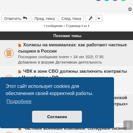
Ответить
Пред. тема
След. тема
1 сообщение • Страница
1
из
1
Похожие темы
Н
Холмсы на минималках: как работают частные
о
сыщики в России
в
Последнее сообщение
Ivann
«
24 окт 2021, 17:35
о
Добавлено в форуме
Детективная деятельность
е
Н
с
ЧВК в зоне СВО должны заключить контракты
о
о
с Минобороны РФ
в
о
Последнее сообщение
ivan1
«
29 июн 2023, 12:35
Этот сайт использует cookies для
о
б
Добавлено в форуме
Законодательство
е
щ
обеспечения своей корректной работы.
Н
с
Этнические ОПГ России. Проблема этнической
е
Подробнее
о
о
н
преступности в России – одна из самых «острых»
в
о
и
Последнее сообщение
hdvba
«
21 сен 2021, 11:40
о
б
е
Добавлено в форуме
Разные темы
Согласен
е
щ
Ответы:
2
⇩
с
е
Н
Частные военные компании: солидный бизнес
о
н
о