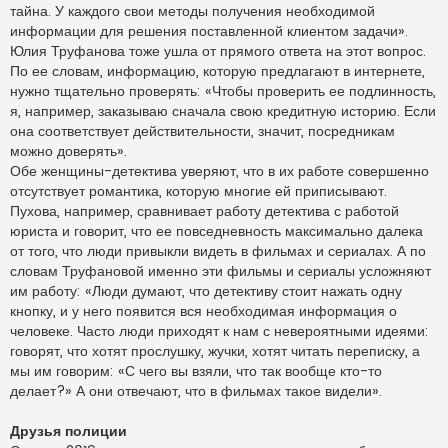
тайна. У каждого свои методы получения необходимой
информации для решения поставленной клиентом задачи».
Юлия Труфанова тоже ушла от прямого ответа на этот вопрос.
По ее словам, информацию, которую предлагают в интернете,
нужно тщательно проверять: «Чтобы проверить ее подлинность,
я, например, заказываю сначала свою кредитную историю. Если
она соответствует действительности, значит, посредникам
можно доверять».
Обе женщины-детектива уверяют, что в их работе совершенно
отсутствует романтика, которую многие ей приписывают.
Пухова, например, сравнивает работу детектива с работой
юриста и говорит, что ее повседневность максимально далека
от того, что люди привыкли видеть в фильмах и сериалах. А по
словам Труфановой именно эти фильмы и сериалы усложняют
им работу: «Люди думают, что детективу стоит нажать одну
кнопку, и у него появится вся необходимая информация о
человеке. Часто люди приходят к нам с невероятными идеями:
говорят, что хотят прослушку, жучки, хотят читать переписку, а
мы им говорим: «С чего вы взяли, что так вообще кто-то
делает?» А они отвечают, что в фильмах такое видели».
Друзья полиции