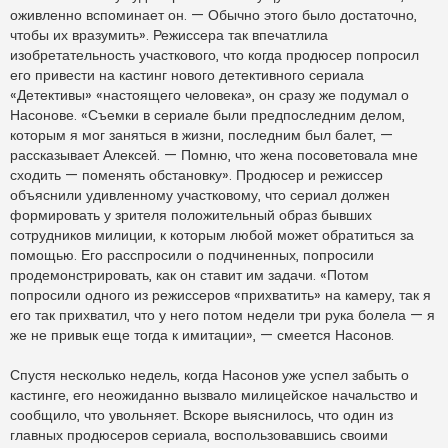
оживленно вспоминает он. — Обычно этого было достаточно,
чтобы их вразумить». Режиссера так впечатлила
изобретательность участкового, что когда продюсер попросил
его привести на кастинг нового детективного сериала
«Детективы» «настоящего человека», он сразу же подумал о
Насонове. «Съемки в сериале были предпоследним делом,
которым я мог заняться в жизни, последним был балет, —
рассказывает Алексей. — Помню, что жена посоветовала мне
сходить — поменять обстановку». Продюсер и режиссер
объяснили удивленному участковому, что сериал должен
формировать у зрителя положительный образ бывших
сотрудников милиции, к которым любой может обратиться за
помощью. Его расспросили о подчиненных, попросили
продемонстрировать, как он ставит им задачи. «Потом
попросили одного из режиссеров «прихватить» на камеру, так я
его так прихватил, что у него потом недели три рука болела — я
же не привык еще тогда к имитации», — смеется Насонов.
Спустя несколько недель, когда Насонов уже успел забыть о
кастинге, его неожиданно вызвало милицейское начальство и
сообщило, что увольняет. Вскоре выяснилось, что один из
главных продюсеров сериала, воспользовавшись своими