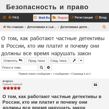
Безопасность и право
FAQ
Регистрация
Вход
Mail.Ru
Яндекс
П
На главную
Детективная и сыскная деятельность
Детективная деятельность
о
О том, как работают частные детективы
и
в России, кто им платит и почему они
с
должны все время нарушать закон
к
Ответить
Пред. тема
След. тема
Поиск
Расширенный поиск
Первое новое сообщение
• 1 сообщение • Страница
1
из
1
erqcvu
Самый главный
О том, как работают частные детективы в
России, кто им платит и почему они
должны все время нарушать закон