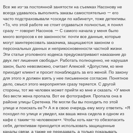
Все же из-за постоянной занятости на съемках Насонову не
всегда удавалось выполнять заказы самостоятельно — его
часто подстраховывали «соседи по кабинету», тоже детективы.
«То, что этой работе не стоит отдаваться полностью, я понял
сразу — говорит Насонов. — С самого начала у меня было
много вопросов к ее законности: почти все данные, которые
могут заинтересовать заказчика, защищаются законом о
персональных данных и неприкосновенности частной жизни.
Эти статьи уголовного кодекса предусматривают наказание до
двух лет лишения свободы». Работать полноценно, не нарушая
закон, было невозможно, считает Алексей: «Допустим, ко мне
приходит клиент и просит понаблюдать за его женой. По закону
для этого я должен взять у нее письменное согласие. Понятное
дело, смысл этого мероприятия сразу теряется. С другой
стороны, тот же человек может прийти ко мне и сказать: «У меня
без вести жена пропала. Вот ее фотография. Пропала она в
районе улицы Сретенка. Не могли бы вы походить по этой
улице и поискать ее?» А я в свою очередь ему могу ответить: «Я
походил по улице и увидел, как ваша жена сидела в одном из
кафе с таким-то человеком»». Чтобы хоть как-то обезопасить
себя, детективам приходится использовать защищенные
каналы связи, а также не передавать, а только показывать