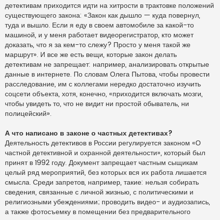
детективам приходится идти на хитрости в трактовке положений
существующего закона: «Закон как дышло — куда повернул,
туда и вышло. Если я еду в своем автомобиле за какой-то
машиной, и у меня работает видеорегистратор, кто может
доказать, что я за кем-то слежу? Просто у меня такой же
маршрут». И все же есть вещи, которые закон делать
детективам не запрещает: например, анализировать открытые
данные в интернете. По словам Олега Пытова, чтобы провести
расследование, им с коллегами нередко достаточно изучить
соцсети объекта, хотя, конечно, «приходится включать мозги,
чтобы увидеть то, что не видит ни простой обыватель, ни
полицейский».
А что написано в законе о частных детективах?
Деятельность детективов в России регулируется законом «О
частной детективной и охранной деятельности», который был
принят в 1992 году. Документ запрещает частным сыщикам
целый ряд мероприятий, без которых вся их работа лишается
смысла. Среди запретов, например, такие: нельзя собирать
сведения, связанные с личной жизнью, с политическими и
религиозными убеждениями; проводить видео- и аудиозапись,
а также фотосъемку в помещении без предварительного