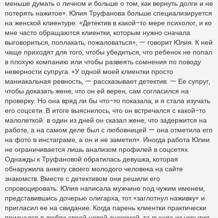
меньше думать о личном и больше о том, как вернуть долги и не
потерять нажитое». Юлия Труфанова больше специализируется
на женской клиентуре: «Детектив в какой-то мере психолог, и ко
мне часто обращаются клиентки, которым нужно сначала
выговориться, поплакать, пожаловаться», — говорит Юлия. К ней
чаще приходят для того, чтобы убедиться, что ребенок не попал
в плохую компанию или чтобы развеять сомнения по поводу
неверности супруга. «У одной моей клиентки просто
маниакальная ревность, — рассказывает детектив. — Ее супруг,
чтобы доказать жене, что он ей верен, сам согласился на
проверку. Но она вряд ли бы что-то показала, и я стала изучать
его соцсети. В итоге выяснилось, что он встречался с какой-то
малолеткой: в один из дней он сказал жене, что задержится на
работе, а на самом деле был с любовницей — она отметила его
на фото в инстаграме, а он и не заметил». Иногда работа Юлии
не ограничивается лишь анализом профилей в соцсетях.
Однажды к Труфановой обратилась девушка, которая
обнаружила анкету своего молодого человека на сайте
знакомств. Вместе с детективом они решили его
спровоцировать: Юлия написала мужчине под чужим именем,
представившись дочерью олигарха, тот «заглотнул наживку» и
пригласил ее на свидание. Когда парень клиентки практически
признался в любви своей новой знакомой, та вышла из укрытия