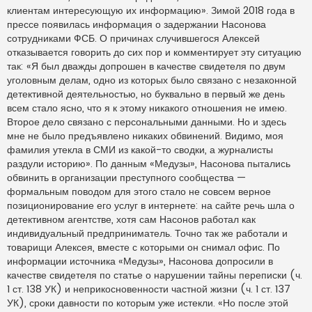
клиентам интересующую их информацию». Зимой 2018 года в
прессе появилась информация о задержании Насонова
сотрудниками ФСБ. О причинах случившегося Алексей
отказывается говорить до сих пор и комментирует эту ситуацию
так: «Я был дважды допрошен в качестве свидетеля по двум
уголовным делам, одно из которых было связано с незаконной
детективной деятельностью, но буквально в первый же день
всем стало ясно, что я к этому никакого отношения не имею.
Второе дело связано с персональными данными. Но и здесь
мне не было предъявлено никаких обвинений. Видимо, моя
фамилия утекла в СМИ из какой-то сводки, а журналисты
раздули историю». По данным «Медузы», Насонова пытались
обвинить в организации преступного сообщества —
формальным поводом для этого стало не совсем верное
позиционирование его услуг в интернете: на сайте речь шла о
детективном агентстве, хотя сам Насонов работал как
индивидуальный предприниматель. Точно так же работали и
товарищи Алексея, вместе с которыми он снимал офис. По
информации источника «Медузы», Насонова допросили в
качестве свидетеля по статье о нарушении тайны переписки (ч.
1 ст. 138 УК) и неприкосновенности частной жизни (ч. 1 ст. 137
УК), сроки давности по которым уже истекли. «Но после этой