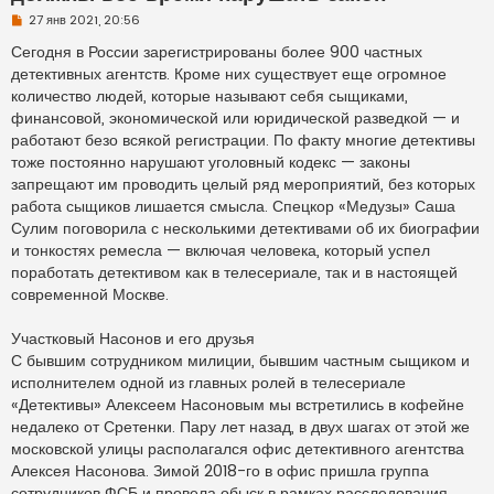
Н
27 янв 2021, 20:56
е
п
Сегодня в России зарегистрированы более 900 частных
р
детективных агентств. Кроме них существует еще огромное
о
ч
количество людей, которые называют себя сыщиками,
и
финансовой, экономической или юридической разведкой — и
т
а
работают безо всякой регистрации. По факту многие детективы
н
тоже постоянно нарушают уголовный кодекс — законы
н
о
запрещают им проводить целый ряд мероприятий, без которых
е
работа сыщиков лишается смысла. Спецкор «Медузы» Саша
с
о
Сулим поговорила с несколькими детективами об их биографии
о
и тонкостях ремесла — включая человека, который успел
б
щ
поработать детективом как в телесериале, так и в настоящей
е
н
современной Москве.
и
е
Участковый Насонов и его друзья
С бывшим сотрудником милиции, бывшим частным сыщиком и
исполнителем одной из главных ролей в телесериале
«Детективы» Алексеем Насоновым мы встретились в кофейне
недалеко от Сретенки. Пару лет назад, в двух шагах от этой же
московской улицы располагался офис детективного агентства
Алексея Насонова. Зимой 2018-го в офис пришла группа
сотрудников ФСБ и провела обыск в рамках расследования