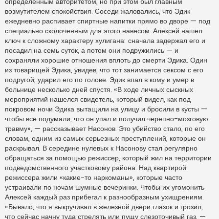
определенным авторитетом, но при этом был главным
возмутителем спокойствия. Соседи жаловались, что Эдик
ежедневно распивает спиртные напитки прямо во дворе — под
специально сколоченным для этого навесом. Алексей нашел
ключ к сложному характеру хулигана: сначала задержал его и
посадил на семь суток, а потом они подружились — и
сохраняли хорошие отношения вплоть до смерти Эдика. Один
из товарищей Эдика, увидев, что тот занимается сексом с его
подругой, ударил его по голове. Эдик впал в кому и умер в
больнице несколько дней спустя. «В ходе личных сыскных
мероприятий нашелся свидетель, который видел, как под
покровом ночи Эдика вытащили на улицу и бросили в кусты —
чтобы все подумали, что он упал и получил черепно-мозговую
травму», — рассказывает Насонов. Это убийство стало, по его
словам, одним из самых серьезных преступлений, которые он
раскрывал. В середине нулевых к Насонову стал регулярно
обращаться за помощью режиссер, который жил на территории
подведомственного участковому района. Над квартирой
режиссера жили «какие-то наркоманы», которые часто
устраивали по ночам шумные вечеринки. Чтобы их угомонить
Алексей каждый раз прибегал к разнообразным ухищрениям.
«Бывало, что я выкручивал в железной двери глазок и грозил,
что сейчас начну туда стрелять или пущу слезоточивый газ, —