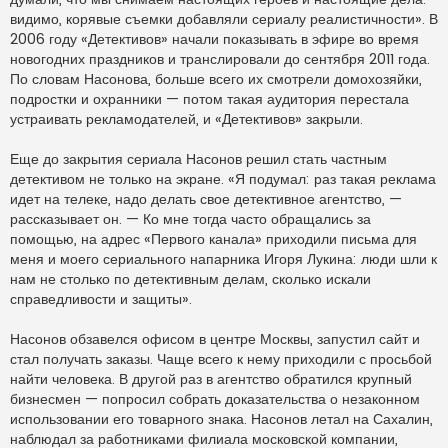
видимо, корявые съемки добавляли сериалу реалистичности». В
2006 году «Детективов» начали показывать в эфире во время
новогодних праздников и транслировали до сентября 2011 года.
По словам Насонова, больше всего их смотрели домохозяйки,
подростки и охранники — потом такая аудитория перестала
устраивать рекламодателей, и «Детективов» закрыли.
Еще до закрытия сериала Насонов решил стать частным
детективом не только на экране. «Я подумал: раз такая реклама
идет на телеке, надо делать свое детективное агентство, —
рассказывает он. — Ко мне тогда часто обращались за
помощью, на адрес «Первого канала» приходили письма для
меня и моего сериального напарника Игоря Лукина: люди шли к
нам не столько по детективным делам, сколько искали
справедливости и защиты».
Насонов обзавелся офисом в центре Москвы, запустил сайт и
стал получать заказы. Чаще всего к нему приходили с просьбой
найти человека. В другой раз в агентство обратился крупный
бизнесмен — попросил собрать доказательства о незаконном
использовании его товарного знака. Насонов летал на Сахалин,
наблюдал за работниками филиала московской компании,