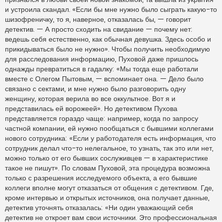
и устроила скандал. «Если бы мне нужно было сыграть какую-то
шизофреничку, то я, наверное, отказалась бы, — говорит
детектив. — А просто сходить на свидание — почему нет:
ведешь себя естественно, как обычная девушка. Здесь особо и
прикидываться было не нужно». Чтобы получить необходимую
для расследования информацию, Пуховой даже пришлось
однажды превратиться в гадалку: «Мы тогда еще работали
вместе с Олегом Пытовым, — вспоминает она. — Дело было
связано с сектами, и мне нужно было разговорить одну
женщину, которая верила во все оккультное. Вот я и
представилась ей ворожеей». Но детективом Пухова
представляется гораздо чаще: например, когда по запросу
частной компании, ей нужно пообщаться с бывшими коллегами
нового сотрудника: «Если у работодателя есть информация, что
сотрудник делал что-то нелегальное, то узнать, так это или нет,
можно только от его бывших сослуживцев — в характеристике
такое не пишут». По словам Пуховой, эта процедура возможна
только с разрешения исследуемого объекта, а его бывшие
коллеги вполне могут отказаться от общения с детективом. Где,
кроме интервью и открытых источников, она получает данные,
детектив уточнять отказалась: «Ни один уважающий себя
детектив не откроет вам свои источники. Это профессиональная