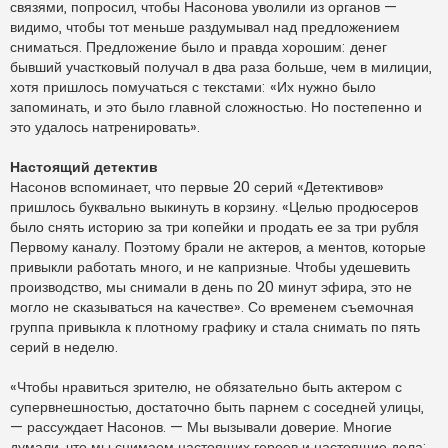
связями, попросил, чтобы Насонова уволили из органов —
видимо, чтобы тот меньше раздумывал над предложением
сниматься. Предложение было и правда хорошим: денег
бывший участковый получал в два раза больше, чем в милиции,
хотя пришлось помучаться с текстами: «Их нужно было
запоминать, и это было главной сложностью. Но постепенно и
это удалось натренировать».
Настоящий детектив
Насонов вспоминает, что первые 20 серий «Детективов»
пришлось буквально выкинуть в корзину. «Целью продюсеров
было снять историю за три копейки и продать ее за три рубля
Первому каналу. Поэтому брали не актеров, а ментов, которые
привыкли работать много, и не капризные. Чтобы удешевить
производство, мы снимали в день по 20 минут эфира, это не
могло не сказываться на качестве». Со временем съемочная
группа привыкла к плотному графику и стала снимать по пять
серий в неделю.
«Чтобы нравиться зрителю, не обязательно быть актером с
супервнешностью, достаточно быть парнем с соседней улицы,
— рассуждает Насонов. — Мы вызывали доверие. Многие
думали, что мы снимаем настоящих героев и настоящие дела: