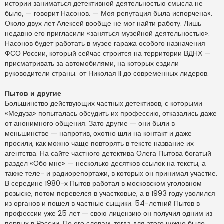
истории заниматься детективной деятельностью смысла не
было, — говорит Насонов. — Моя репутация была испорчена».
Около двух лет Алексей вообще не мог найти работу. Лишь
недавно его пригласили «заняться музейной деятельностью»:
Насонов будет работать в музее гаража особого назначения
ФСО России, который сейчас строится на территории ВДНХ —
присматривать за автомобилями, на которых ездили
руководители страны: от Николая II до современных лидеров.
Пытов и другие
Большинство действующих частных детективов, с которыми
«Медуза» попыталась обсудить их профессию, отказались даже
от анонимного общения. Зато другие — они были в
меньшинстве — напротив, охотно шли на контакт и даже
просили, как можно чаще повторять в тексте название их
агентства. На сайте частного детектива Олега Пытова богатый
раздел «Обо мне» — несколько десятков ссылок на тексты, а
также теле- и радиорепортажи, в которых он принимал участие.
В середине 1980-х Пытов работал в московском уголовном
розыске, потом перевелся в участковые, а в 1993 году уволился
из органов и пошел в частные сыщики. 54-летний Пытов в
профессии уже 25 лет — свою лицензию он получил одним из
первых в России. По его словам, тогда для этого нужно было