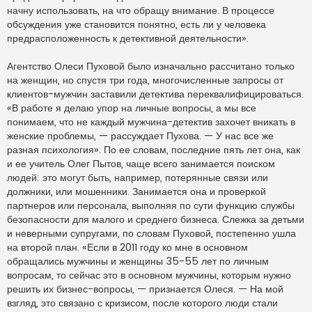
начну использовать, на что обращу внимание. В процессе
обсуждения уже становится понятно, есть ли у человека
предрасположенность к детективной деятельности».
Агентство Олеси Пуховой было изначально рассчитано только
на женщин, но спустя три года, многочисленные запросы от
клиентов-мужчин заставили детектива переквалифицироваться.
«В работе я делаю упор на личные вопросы, а мы все
понимаем, что не каждый мужчина-детектив захочет вникать в
женские проблемы, — рассуждает Пухова. — У нас все же
разная психология». По ее словам, последние пять лет она, как
и ее учитель Олег Пытов, чаще всего занимается поиском
людей: это могут быть, например, потерянные связи или
должники, или мошенники. Занимается она и проверкой
партнеров или персонала, выполняя по сути функцию службы
безопасности для малого и среднего бизнеса. Слежка за детьми
и неверными супругами, по словам Пуховой, постепенно ушла
на второй план. «Если в 2011 году ко мне в основном
обращались мужчины и женщины 35-55 лет по личным
вопросам, то сейчас это в основном мужчины, которым нужно
решить их бизнес-вопросы, — признается Олеся. — На мой
взгляд, это связано с кризисом, после которого люди стали