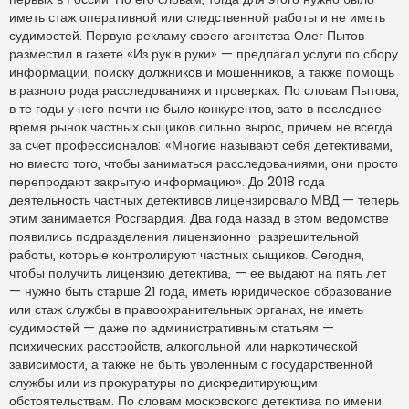
иметь стаж оперативной или следственной работы и не иметь
судимостей. Первую рекламу своего агентства Олег Пытов
разместил в газете «Из рук в руки» — предлагал услуги по сбору
информации, поиску должников и мошенников, а также помощь
в разного рода расследованиях и проверках. По словам Пытова,
в те годы у него почти не было конкурентов, зато в последнее
время рынок частных сыщиков сильно вырос, причем не всегда
за счет профессионалов: «Многие называют себя детективами,
но вместо того, чтобы заниматься расследованиями, они просто
перепродают закрытую информацию». До 2018 года
деятельность частных детективов лицензировало МВД — теперь
этим занимается Росгвардия. Два года назад в этом ведомстве
появились подразделения лицензионно-разрешительной
работы, которые контролируют частных сыщиков. Сегодня,
чтобы получить лицензию детектива, — ее выдают на пять лет
— нужно быть старше 21 года, иметь юридическое образование
или стаж службы в правоохранительных органах, не иметь
судимостей — даже по административным статьям —
психических расстройств, алкогольной или наркотической
зависимости, а также не быть уволенным с государственной
службы или из прокуратуры по дискредитирующим
обстоятельствам. По словам московского детектива по имени