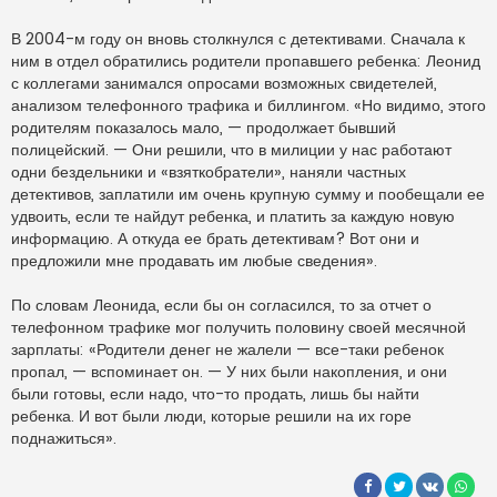
В 2004-м году он вновь столкнулся с детективами. Сначала к
ним в отдел обратились родители пропавшего ребенка: Леонид
с коллегами занимался опросами возможных свидетелей,
анализом телефонного трафика и биллингом. «Но видимо, этого
родителям показалось мало, — продолжает бывший
полицейский. — Они решили, что в милиции у нас работают
одни бездельники и «взяткобратели», наняли частных
детективов, заплатили им очень крупную сумму и пообещали ее
удвоить, если те найдут ребенка, и платить за каждую новую
информацию. А откуда ее брать детективам? Вот они и
предложили мне продавать им любые сведения».
По словам Леонида, если бы он согласился, то за отчет о
телефонном трафике мог получить половину своей месячной
зарплаты: «Родители денег не жалели — все-таки ребенок
пропал, — вспоминает он. — У них были накопления, и они
были готовы, если надо, что-то продать, лишь бы найти
ребенка. И вот были люди, которые решили на их горе
поднажиться».