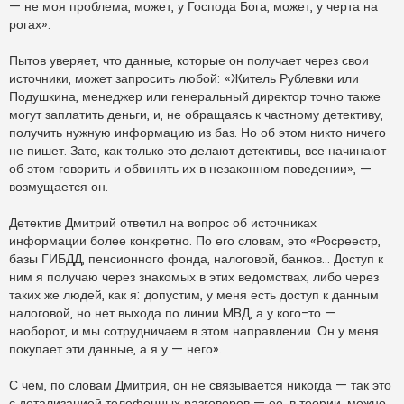
— не моя проблема, может, у Господа Бога, может, у черта на
рогах».
Пытов уверяет, что данные, которые он получает через свои
источники, может запросить любой: «Житель Рублевки или
Подушкина, менеджер или генеральный директор точно также
могут заплатить деньги, и, не обращаясь к частному детективу,
получить нужную информацию из баз. Но об этом никто ничего
не пишет. Зато, как только это делают детективы, все начинают
об этом говорить и обвинять их в незаконном поведении», —
возмущается он.
Детектив Дмитрий ответил на вопрос об источниках
информации более конкретно. По его словам, это «Росреестр,
базы ГИБДД, пенсионного фонда, налоговой, банков… Доступ к
ним я получаю через знакомых в этих ведомствах, либо через
таких же людей, как я: допустим, у меня есть доступ к данным
налоговой, но нет выхода по линии MBД, а у кого-то —
наоборот, и мы сотрудничаем в этом направлении. Он у меня
покупает эти данные, а я у — него».
С чем, по словам Дмитрия, он не связывается никогда — так это
с детализацией телефонных разговоров — ее, в теории, можно