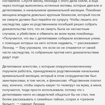
составляло. Спустя месяц Леонида с этого дела сняли, а еще
через полгода выяснились истинные мотивы, которые двигали и
детективами, и начальником криминальной милиции. Покойная
женщина владела довольно крупным бизнесом, который после
ее смерти должен был перейти ее супругу. Чтобы лишить его
наследства, один из родственников погибшей решил собрать
доказательства того, что ее смерть была не несчастным
случаем, а убийством и обвинить во всем мужа покойницы.
«Получается, что мы с детективами собирали косвенные улики,
с помощью которых на него хотели надавить, — рассказывает
Леонид. — Ему угрожали, что если он не откажется от своей
части наследства, то собранным против него доказательствам
дадут ход».
Детективное агентство, с которым оперуполномоченному
поручили работать, принадлежало родственникам начальника
криминальной милиции, который в этом сотрудничестве был
заинтересован, в том числе, и финансово. «Родственник платил
ему, конечно, чтобы нарыть какую-то «компру» на мужа, а меня,
получается, тогда просто использовали, потому что с
детективами никто из свидетелей общаться бы не стал, тем
более рассказывать о семейных тайнах, ссорах и «грязном
белье»», — говорит Леонид.