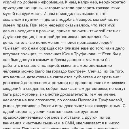
усилий по добыче информации. К нам, например, неоднократно
приходили женщины, которые хотели проверить гражданских
мужей на судимость. И нам приходилось выяснять это
окольными путями — делать подобный запрос мы сейчас не
имеем права. При этом нередко оказывалось, что этот муж
давно находится в розыске, причем по очень тяжелой статье».
Другая ситуация, в которой детективам пригодились бы
дополнительные полномочия — поиск пропавших людей.
«Бывает, что к нам обращаются близкие еще до того, как в дело
вступает полиция, — поясняет Юлия Труфанова. — Если бы у
нас был доступ к каким-то базам данных и мы могли бы
работать в связке с полицией, выяснить местоположение
человека можно было бы гораздо быстрее». Сейчас, из-за того,
что частные детективы не считаются субъектами оперативно-
розыскной деятельности, полиция не предоставляет им никаких
сведений, а сведения, собранные частным детективом, не могут
быть рассмотрены в качестве доказательств. Тем не менее,
несмотря на все сложности, по словам Пуховой и Труфановой,
рынок детективов в России стал довольно-таки конкурентным. С
одной стороны, увеличивается число сотрудников
правоохранительных органов в отставке, с другой, из-за
внимания к частным сыщикам в СМИ, увеличивается и число
клиентов. При этом, как признались обе женщины-детектива,