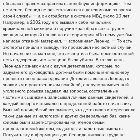
обладают правом запрашивать подобную информацию». Тем
не менее, Леонид не раз сталкивался с детективами за время
своей службы — а он отработал в системе МВД около 20 лет.
Например, в 2002 году его вызвал к себе начальник
криминальной милиции и поручил «разобраться» с трупом
женщины, который нашли на их территории. «По нему уже был
написан отказной материал, — вспоминает Леонид. — То есть
эксперты пришли к выводу, что произошел несчастный случай.
Но начальник сказал мне, что экспертиза была некачественной,
есть подозрение, что женщина была убита». В тот же день
Леонида познакомили с двумя детективами, которые, по
задумке его руководства, должны были помочь милиционеру
провести новое расследование. Детективы возили Леонида к
знакомым и родственникам покойной; оперуполномоченный
уголовного розыска задавал им вопросы, составленные
частными сыщиками, записывал личные данные свидетелей, и
каждый вечер отчитывался о проделанной работе начальнику.
Бывший полицейский вспоминает, что детективов интересовали
также данные из налоговой и других федеральных баз: какие
фирмы были зарегистрированы на членов семьи
предполагаемой жертвы, их доходы и налоговые выплаты.
Получить эту информацию для Леонида никакого труда не