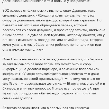
должников и мошенников и тем больше у нас работы».
90% заказов от физических лиц, по словам Дмитрия, тоже
связаны с деньгами. «Женщины хотят узнать, нет ли у их
супругов дополнительного дохода, который они скрывают. Но
бывает и так, что к нам обращается парень, который
поссорился со своей девушкой, и просит сделать так, чтобы она
о нем постоянно думала; или мужчина, которому кажется, что у
его жены изменилось поведение, или семейная пара, которая
хочет узнать, с кем общается их ребенок, не попал ли он или
она в плохую компанию».
Олег Пытов называет себя «всеядным» и говорит, что берется
за заказы самого разного толка: это может быть и сбор
информации о деловом партнере, и семейные вопросы или
конфликты. «У меня есть замечательная клиентка — я даже
могу назвать ее своей приятельницей — потому что знаю ее
уже 18 лет, — рассказывает детектив. — 18 лет я помогаю ей и в
бизнесе, и в личных вопросах. Я знаю все про ее детей, про
мужа, про то, куда они обычно ездят отдыхать — почти как
семейный доктор».
Детектив рассказывает, что в первый раз эта клиентка