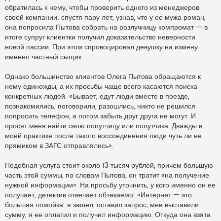
обратилась к нему, чтобы проверить одного из менеджеров
своей компании; спустя пару лет, узнав, что у ее мужа роман,
она попросила Пытова собрать на разлучницу компромат — в
итоге супруг клиентки получил доказательство неверности
новой пассии. При этом спровоцировал девушку на измену
именно частный сыщик.
Однако большинство клиентов Олега Пытова обращаются к
нему единожды, а их просьбы чаще всего касаются поиска
конкретных людей: «Бывает, едут люди вместе в поезде,
познакомились, поговорили, разошлись, никто не решился
попросить телефон, а потом забыть друг друга не могут. И
просят меня найти свою попутчицу или попутчика. Дважды в
моей практике после такого воссоединения люди чуть ли не
прямиком в ЗАГС отправлялись».
Подобная услуга стоит около 13 тысяч рублей, причем большую
часть этой суммы, по словам Пытова, он тратит «на получение
нужной информации». На просьбу уточнить, у кого именно он ее
получает, детектив отвечает обтекаемо: «Интернет — это
большая помойка: я зашел, оставил запрос, мне выставили
сумму, я ее оплатил и получил информацию. Откуда она взята