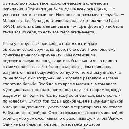
с легкостью прошел все психологические и физические
испытания. «Эта милиция была лучше всех оснащена, — с
удовольствием вспоминает Насонов о первом месте службы. —
Машины у нас были достаточно нарядные, в том числе Land
Rover, зарплата была выше раза в полтора, форма у нас была
такая вся из себя, то есть все было элитненько».
Были у патрульных при себе и пистолеты, и даже
автоматическое оружие, которое, по словам Насонова, ему
однажды пришлось применить: «Мы остановили
подозрительную машину, водитель был пьян и явно принял
какие-то наркотики. Чтобы его задержать, нам пришлось
вступить с ним в нешуточную битву. Уже потом мы узнали, что
он не только был вооружен, но и обладал разрядом мастера
спорта по борьбе. Вообще в то время милиция, в том числе
муниципальная, нередко применяла оружие: например, когда
водители не подчинялись приказу остановиться, мы стреляли
по колесам». Спустя три года Насонов ушел из муниципальной
милиции на должность участкового в территориальном отделе
Бабушкинского района. Одно из самых ярких воспоминаний об
этой службе у Алексея связано с районным хулиганом Эдиком.
Эдик не раз сидел в тюрьме, пользовался во дворе