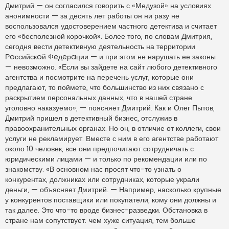
Дмитрий — он согласился говорить с «Медузой» на условиях
анонимности — за десять лет работы он ни разу не
воспользовался удостоверением частного детектива и считает
его «бесполезной корочкой». Более того, по словам Дмитрия,
сегодня вести детективную деятельность на территории
Рoссийскoй Фeдeрaции — и при этом не нарушать ее законы
— невозможно. «Если вы зайдете на сайт любого детективного
агентства и посмотрите на перечень услуг, которые они
предлагают, то поймете, что большинство из них связано с
раскрытием персональных данных, что в нашей стране
уголовно наказуемо», — поясняет Дмитрий. Как и Олег Пытов,
Дмитрий пришел в детективный бизнес, отслужив в
правоохранительных органах. Но он, в отличие от коллеги, свои
услуги не рекламирует. Вместе с ним в его агентстве работают
около 10 человек, все они предпочитают сотрудничать с
юридическими лицами — и только по рекомендации или по
знакомству. «В основном нас просят что-то узнать о
конкурентах, должниках или сотрудниках, которые украли
деньги, — объясняет Дмитрий. — Например, насколько крупные
у конкурентов поставщики или покупатели, кому они должны и
так далее. Это что-то вроде бизнес-разведки. Обстановка в
стране нам сопутствует: чем хуже ситуация, тем больше