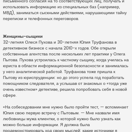
письменного согласия на то соответствующих лиц; получать и
использовать информацию из специальных баз (например,
МВД), заниматься сыскными действиями, нарушающими тайну
переписки и телефонных переговоров.
Женщины-сыщики
32-летняя Олеся Пухова и 30-летняя Юлия Труфанова в
детективном бизнесе с начала 2010-х годов. Обе открыли
собственные агентства после нескольких лет практики у Олега
Пытова. Пухова устроилась к частному сыщику, когда училась на
юриста в области информационной безопасности и занималась
у него аналитической работой. Труфанова тоже пришла к
Пытову из юриспруденции: но до этого успела год поработать
помощником следователя, а услышав от знакомых о «тогда уже
очень известном» детективе, решила попробовать себя в новой
сфере.
«На собеседовании мне нужно было пройти тест, — вспоминает
Юлия свою первую встречу с Пытовым. — Мне назвали имя
любовницы мужа клиентки, о которой нужно было узнать как
можно больше информации. Я должна была
продемонстрировать ход своих мыслей: какие источники я