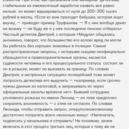
стабильным их ежемесячный заработок назвать все равно
нельзя: он может варьироваться от нуля до 200-300 тысяч
рублей в месяц. «Если ко мне приходит бабушка, которая ищет
внучку, — приводит пример Труфанова. — Я с нее вообще денег
не возьму — не буду же я у нее последнюю пенсию отбирать».
Частный детектив Дмитрий, с которым «Медуза» общалась
анонимно, говорит, что большинство его коллег вряд ли могли
бы работать без хороших знакомых в полиции. Самые
распространенные запросы, с которыми сыщики неофициально
обращаются в правоохранительные органы, касаются
судимости человека и его процессуального статуса: состоит ли
он в розыске, может ли выезжать за границу. По словам
Дмитрия, в экстренных ситуациях полицейский тоже может
попросить детектива его выручить — «например, если срочно
нужны данные из налоговой, а запрашивать их через
официальные каналы времени нет». Бывший сотрудник
уголовного розыска по имени Леонид — он тоже предпочел
сохранить анонимность — с этим не согласен. По словам
Леонида, чтобы отправить запрос, оперуполномоченному
достаточно потратить всего несколько минут: «Напечатать,
подписать у начальника и отправить! Не понимаю, зачем
включать в этот процесс третьих лиц, которые к тому же не