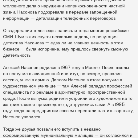
уголовного дела о нарушении неприкосновенности частной
жизни. Насонова подозревали в передаче запрещенной
информации — детализации телефонных переговоров.
О задержании телезвезды написали тогда многие российские
СМИ. Шум затих спустя несколько недель, но репутация
детектива Насонова — едва ли не главная ценность в этом
бизнесе — была испорчена: ему пришлось свернуть сыскную
деятельность.
Алексей Насонов родился в 1967 году в Москве. После школы
он поступил в авиационный институт, но вскоре, провалив
сессию, ушел в армию. Диплом Насонов в итоге получил в
художественном училище — там Алексей овладел профессией
специалиста по рекламе в архитектурно-пространственной
среде. После выпуска родители устроили его художником на то
же трикотажное производство, где трудились сами. А в 1995
году, когда на предприятии совсем перестали платить зарплату,
Насонов уволился.
Тогда же друзья позвали его вступить в недавно
сформированную муниципальную милицию — он согласился и