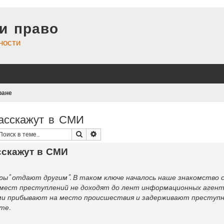
и право
ности
ране
расскажут в СМИ
Поиск
Расширенный поиск
сскажут в СМИ
вры" отдают другим". В таком ключе началось наше знакомство 
 мест преступлений не доходят до лент информационных агент
ыми прибывают на место происшествия и задерживают преступ
те.