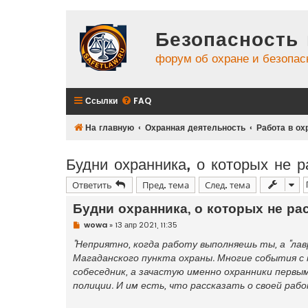
Безопасность 
форум об охране и безопас
Ссылки
FAQ
На главную
Охранная деятельность
Работа в ох
Будни охранника, о которых не 
Ответить
Пред. тема
След. тема
Будни охранника, о которых не ра
Н
wowa
»
13 апр 2021, 11:35
е
п
"Неприятно, когда работу выполняешь ты, а "ла
р
Магаданского пункта охраны. Многие события с
о
ч
собеседник, а зачастую именно охранники перв
и
полиции. И им есть, что рассказать о своей рабо
т
а
н