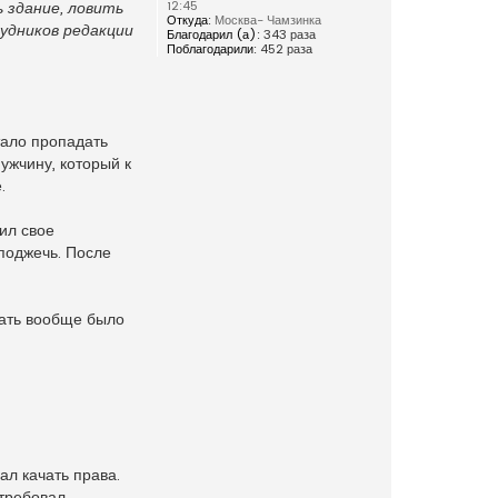
12:45
 здание, ловить
Откуда:
Москва- Чамзинка
рудников редакции
Благодарил (а):
343 раза
Поблагодарили:
452 раза
тало пропадать
ужчину, который к
.
ил свое
 поджечь. После
шать вообще было
ал качать права.
отребовал