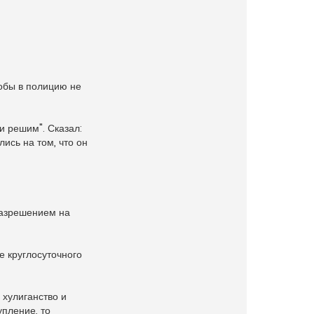
тобы в полицию не
и решим". Сказал:
ись на том, что он
разрешением на
е круглосуточного
 хулиганство и
упление, то