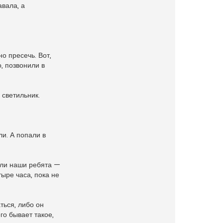
авала, а
о пресечь. Вот,
, позвонили в
 светильник.
ли. А попали в
али наши ребята —
ыре часа, пока не
ться, либо он
го бывает такое,