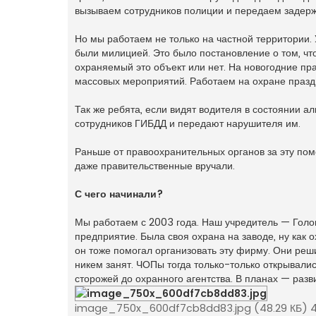
вызываем сотрудников полиции и передаем задерж
Но мы работаем не только на частной территории.
были милицией. Это было постановление о том, что
охраняемый это объект или нет. На новогодние пр
массовых мероприятий. Работаем на охране праздн
Так же ребята, если видят водителя в состоянии а
сотрудников ГИБДД и передают нарушителя им.
Раньше от правоохранительных органов за эту по
даже правительственные вручали.
С чего начинали?
Мы работаем с 2003 года. Наш учредитель — Голо
предприятие. Была своя охрана на заводе, ну как 
он тоже помогал организовать эту фирму. Они реши
никем занят. ЧОПы тогда только-только открывалис
сторожей до охранного агентства. В планах — раз
image_750x_600df7cb8dd83.jpg (48.29 КБ) 4