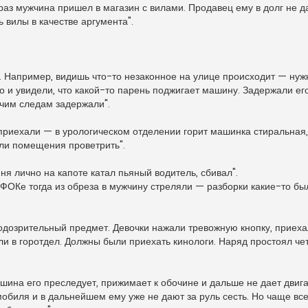
аз мужчина пришел в магазин с вилами. Продавец ему в долг не д
 вилы в качестве аргумента".
. Например, видишь что-то незаконное на улице происходит — нужн
и увидели, что какой-то парень поджигает машину. Задержали его
ячим следам задержали".
приехали — в урологическом отделении горит машинка стиральная,
ели помещения проветрить".
я лично на капоте катал пьяный водитель, сбивал".
 ФОКе тогда из обреза в мужчину стреляли — разборки какие-то бы
подозрительный предмет. Девочки нажали тревожную кнопку, приех
ли в горотдел. Должны были приехать кинологи. Наряд простоял чет
ашина его преследует, прижимает к обочине и дальше не дает двига
мобиля и в дальнейшем ему уже не дают за руль сесть. Но чаще все