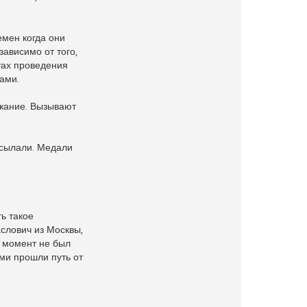
емен когда они
ависимо от того,
тах проведения
ами.
ржание. Вызывают
исылали. Медали
ь такое
аслович из Москвы,
т момент не был
ами прошли путь от