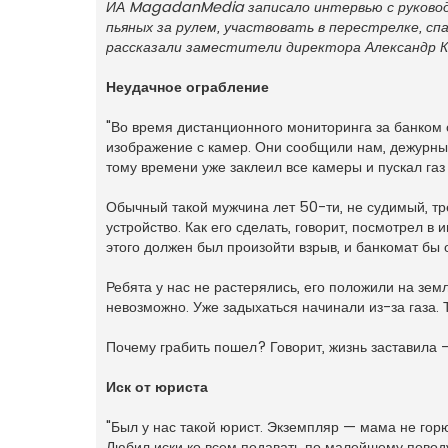
ИА MagadanMedia записало интервью с руководс
н
о
пьяных за рулем, участвовать в перестрелке, с
е
рассказали заместители директора Александр Ка
с
о
о
Неудачное ограбление
б
щ
е
н
"Во время дистанционного мониторинга за банком 
и
изображение с камер. Они сообщили нам, дежурный
е
тому времени уже заклеил все камеры и пускал газ 
Обычный такой мужчина лет 50-ти, не судимый, тре
устройство. Как его сделать, говорит, посмотрел в
этого должен был произойти взрыв, и банкомат бы 
Ребята у нас не растерялись, его положили на зем
невозможно. Уже задыхаться начинали из-за газа. 
Почему грабить пошел? Говорит, жизнь заставила —
Иск от юриста
"Был у нас такой юрист. Экземпляр — мама не горю
Любил иски ко всем подавать по малейшему поводу.