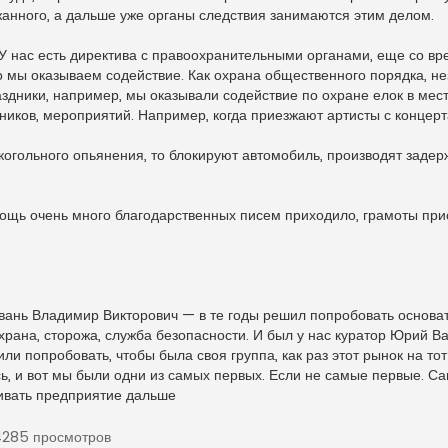
анного, а дальше уже органы следствия занимаются этим делом.
 У нас есть директива с правоохранительными органами, еще со вр
 мы оказываем содействие. Как охрана общественного порядка, нез
аздники, например, мы оказывали содействие по охране елок в мес
иков, мероприятий. Например, когда приезжают артисты с концерт
лкогольного опьянения, то блокируют автомобиль, производят заде
мощь очень много благодарственных писем приходило, грамоты пр
вань Владимир Викторович — в те годы решил попробовать основат
охрана, сторожа, служба безопасности. И был у нас куратор Юрий В
ли попробовать, чтобы была своя группа, как раз этот рынок на то
ь, и вот мы были одни из самых первых. Если не самые первые. С
вивать предприятие дальше
285 просмотров