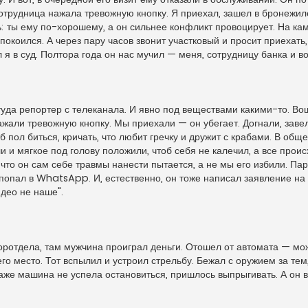
трудница нажала тревожную кнопку. Я приехал, зашел в бронежил
ь: ты ему по-хорошему, а он сильнее конфликт провоцирует. На ка
успокоился. А через пару часов звонит участковый и просит приехать
я в суд. Полтора года он нас мучил — меня, сотрудницу банка и во
туда репортер с телеканала. И явно под веществами какими-то. Во
жали тревожную кнопку. Мы приехали — он убегает. Догнали, заве
б пол биться, кричать, что любит гречку и дружит с крабами. В общ
и и мягкое под голову положили, чтоб себя не калечил, а все прои
 что он сам себе травмы нанести пытается, а не мы его избили. Па
 попал в WhatsApp. И, естественно, он тоже написал заявление на 
део не наше".
оротдела, там мужчина проиграл деньги. Отошел от автомата — мо
го место. Тот вспылил и устроил стрельбу. Бежал с оружием за тем,
аже машина не успела остановиться, пришлось выпрыгивать. А он в