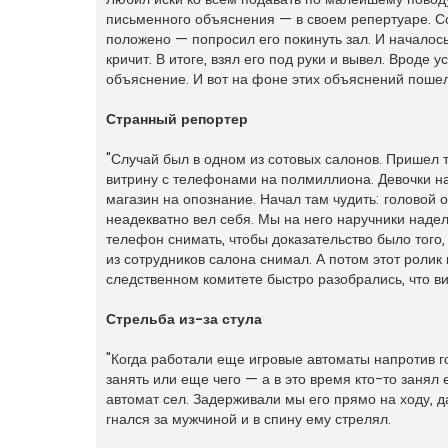
письменного объяснения — в своем репертуаре. Со
положено — попросил его покинуть зал. И началос
кричит. В итоге, взял его под руки и вывел. Вроде 
объяснение. И вот на фоне этих объяснений пошел 
Странный репортер
"Случай был в одном из сотовых салонов. Пришел 
витрину с телефонами на полмиллиона. Девочки на
магазин на опознание. Начал там чудить: головой о
неадекватно вел себя. Мы на него наручники надел
телефон снимать, чтобы доказательство было того,
из сотрудников салона снимал. А потом этот ролик
следственном комитете быстро разобрались, что ви
Стрельба из-за стула
"Когда работали еще игровые автоматы напротив г
занять или еще чего — а в это время кто-то занял е
автомат сел. Задерживали мы его прямо на ходу, д
гнался за мужчиной и в спину ему стрелял.