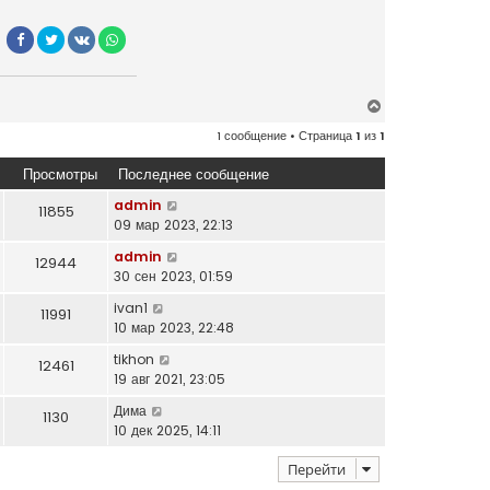
В
е
1 сообщение • Страница
1
из
1
р
н
Просмотры
Последнее сообщение
у
т
admin
11855
ь
09 мар 2023, 22:13
с
admin
12944
я
30 сен 2023, 01:59
к
н
ivan1
11991
а
10 мар 2023, 22:48
ч
tikhon
а
12461
19 авг 2021, 23:05
л
у
Дима
1130
10 дек 2025, 14:11
Перейти