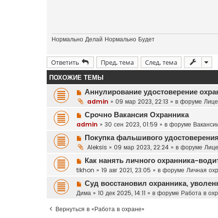
Нормально Делай Нормально Будет
Ответить
Пред. тема
След. тема
ПОХОЖИЕ ТЕМЫ
Н
Аннулирование удостоверение охра
о
admin
»
09 мар 2023, 22:13
» в форуме
Лице
в
Н
Срочно Вакансия Охранника
о
о
admin
»
30 сен 2023, 01:59
» в форуме
Вакансии
е
в
с
Н
Покупка фальшивого удостоверения
о
о
о
Aleksis
»
09 мар 2023, 22:24
» в форуме
Лице
е
о
в
с
Н
Как нанять личного охранника-води
б
о
о
о
щ
tikhon
»
19 авг 2021, 23:05
» в форуме
Личная ох
е
о
в
е
с
Н
Суд восстановил охранника, уволе
б
о
н
о
о
щ
Дима
»
10 дек 2025, 14:11
» в форуме
Работа в ох
е
и
о
в
е
с
е
б
о
Вернуться в «Работа в охране»
н
о
щ
е