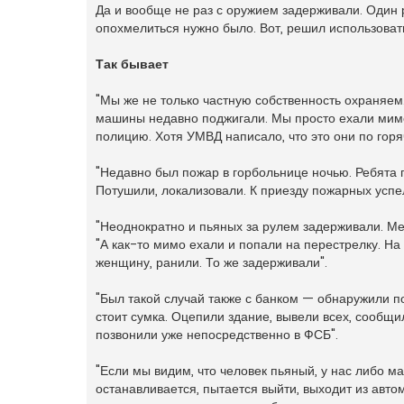
Да и вообще не раз с оружием задерживали. Один р
опохмелиться нужно было. Вот, решил использовать
Так бывает
"Мы же не только частную собственность охраняем
машины недавно поджигали. Мы просто ехали мимо 
полицию. Хотя УМВД написало, что это они по гор
"Недавно был пожар в горбольнице ночью. Ребята 
Потушили, локализовали. К приезду пожарных усп
"Неоднократно и пьяных за рулем задерживали. Мен
"А как-то мимо ехали и попали на перестрелку. На
женщину, ранили. То же задерживали".
"Был такой случай также с банком — обнаружили 
стоит сумка. Оцепили здание, вывели всех, сообщи
позвонили уже непосредственно в ФСБ".
"Если мы видим, что человек пьяный, у нас либо м
останавливается, пытается выйти, выходит из авто