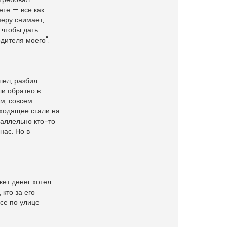
ете — все как
меру снимает,
, чтобы дать
дителя моего".
шел, разбил
ли обратно в
ем, совсем
сходящее стали на
раллельно кто-то
нас. Но в
жет денег хотел
 кто за его
се по улице