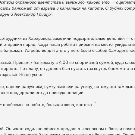
твом охранного агентства и выяснило, каково это — оцеплять
пасать банкомат от взрыва и кататься на капоте. О буднях сот
рун и Александр Грищук.
сотрудники из Хабаровска заметили подозрительные действия — с
 отправил наряд. Когда наши ребята прибыли на место, увидели м
в банкомат. Устройство для этого у него было с собой cамодельное
звый. Пришел к банкомату в 4.00 со спортивной сумкой, куда слож
 интернете. По плану, он должен был пустить газ внутрь банкомата и
открылся. Но не успел.
лю, надели наручники, сумку вынесли на улицу, потому что там ды
Так и продержали его до приезда полиции.
 проблемы на работе, больная жена, ипотека..."
й. Он часто ходил по офисам продаж, а в основном в банк, и начин
 И вот, в очередной его визит ему отказали в обслуживании. Он п