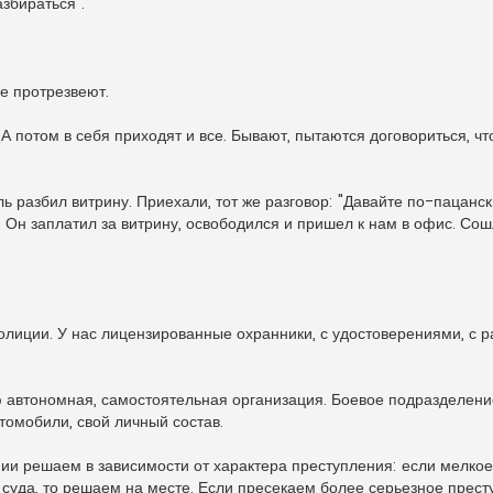
азбираться".
не протрезвеют.
 А потом в себя приходят и все. Бывают, пытаются договориться, ч
ль разбил витрину. Приехали, тот же разговор: "Давайте по-пацанск
 Он заплатил за витрину, освободился и пришел к нам в офис. Сошл
полиции. У нас лицензированные охранники, с удостоверениями, с 
 автономная, самостоятельная организация. Боевое подразделени
втомобили, свой личный состав.
и решаем в зависимости от характера преступления: если мелкое
 суда, то решаем на месте. Если пресекаем более серьезное прест