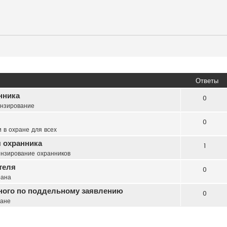
Ответы
нника
0
нзирование
0
 в охране для всех
 охранника
1
нзирование охранников
теля
0
рана
нного по поддельному заявлению
0
ране