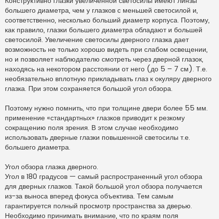
Конструктивно глазки увеличенной светосилы имеют линзы
большего диаметра, чем у глазков с меньшей светосилой и,
соответственно, несколько больший диаметр корпуса. Поэтому,
как правило, глазки большего диаметра обладают и большей
светосилой. Увеличение светосилы дверного глазка дает
возможность не только хорошо видеть при слабом освещении,
но и позволяет наблюдателю смотреть через дверной глазок,
находясь на некотором расстоянии от него (до 5 – 7 см). Т.е.
необязательно вплотную прикладывать глаз к окуляру дверного
глазка. При этом сохраняется большой угол обзора.
Поэтому нужно помнить, что при толщине двери более 55 мм.
применение «стандартных» глазков приводит к резкому
сокращению поля зрения. В этом случае необходимо
использовать дверные глазки повышенной светосилы т.е.
большего диаметра.
Угол обзора глазка дверного.
Угол в 180 градусов — самый распространенный угол обзора
для дверных глазков. Такой большой угол обзора получается
из-за выноса вперед фокуса объектива. Тем самым
гарантируется полный просмотр пространства за дверью.
Необходимо принимать внимание, что по краям поля