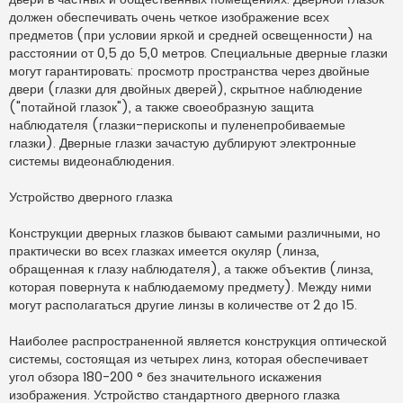
т
а
должен обеспечивать очень четкое изображение всех
н
предметов (при условии яркой и средней освещенности) на
н
о
расстоянии от 0,5 до 5,0 метров. Специальные дверные глазки
е
могут гарантировать: просмотр пространства через двойные
с
о
двери (глазки для двойных дверей), скрытное наблюдение
о
("потайной глазок"), а также своеобразную защита
б
щ
наблюдателя (глазки-перископы и пуленепробиваемые
е
н
глазки). Дверные глазки зачастую дублируют электронные
и
системы видеонаблюдения.
е
Устройство дверного глазка
Конструкции дверных глазков бывают самыми различными, но
практически во всех глазках имеется окуляр (линза,
обращенная к глазу наблюдателя), а также объектив (линза,
которая повернута к наблюдаемому предмету). Между ними
могут располагаться другие линзы в количестве от 2 до 15.
Наиболее распространенной является конструкция оптической
системы, состоящая из четырех линз, которая обеспечивает
угол обзора 180-200 ° без значительного искажения
изображения. Устройство стандартного дверного глазка