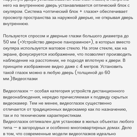
него на внутреннюю дверь устанавливается оптический блок с
окуляром. Система «оптический блок + глазок» обеспечивает
просмотр пространства за наружной дверью, не открывая дверь
внутреннюю.
Пользуются спросом и дверные глазки большого диаметра до
50 мм («Устройство дверное панорамное»), в которых вместо
окуляра используется матовое стекло. На этом стекле, как на
экране, фокусируется изображение, что позволяет производить
наблюдение на расстоянии, не подходя вплотную к двери. В
принципе изображение видно даже с 4 метров. Установить
такой глазок можно в любую дверь (толщиной до 60
мм.)Видеоглазки
Видеоглазок — особая категория устройств дистанционного
видеонаблюдения, нередко причисляемая к подвиду скрытых
видеокамер. Тем не менее, видеоглазок существенно
отличается от традиционных видеокамер как по назначению,
так и по техническим характеристикам.
Видеоглазок оптимален для установки в жилых объектах любого
типа — в загородных и особенно многоквартирных домах. Дело
в том, что современные модели видеоглазков идеально