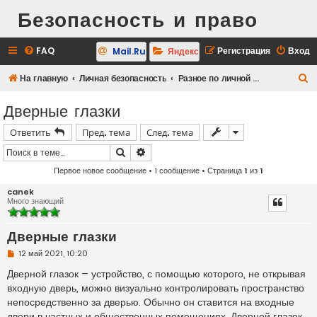
Безопасность и право
FAQ
Регистрация
Вход
Mail.Ru
Яндекс
П
На главную
Личная безопасность
Разное по личной безопасности
о
Дверные глазки
и
Ответить
Пред. тема
След. тема
с
к
Поиск
Расширенный поиск
Первое новое сообщение
• 1 сообщение • Страница
1
из
1
canek
Много знающий
Дверные глазки
Н
12 май 2021, 10:20
е
п
Дверной глазок – устройство, с помощью которого, не открывая
р
входную дверь, можно визуально контролировать пространство
о
ч
непосредственно за дверью. Обычно он ставится на входные
и
двери в частных и общественных помещениях. Дверной глазок