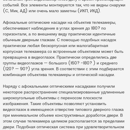
событий. Все элементы монтируются так, что не видны снаружи
(С, Мик, AД) или очень мало заметны (ИКП, ИКД).
Афокальные оптические насадки на объектив телекамеры,
обеспечивают наблюдение в углах зрения до 180? по
горизонтали, а по внешнему виду практически идентичные
обычным дверным глазкам. С помощью подобных насадок
практически любая бескорпусная или малогабаритная
корпусная телекамера со встроенным объективом может быть
превращена в видеоглазок. Практически определились две
группы видеоглазков — большого (160? -180? ) и среднего
(120? — 90?) угла зрения. В соответствии с этим подбирается
комбинация объектива телекамеры и оптической насадки.
Наряду с афокальными оптическими насадками получили
некоторое распространение специализированные удлиненные
широкоугольные объективы с переносом плоскости
изображения. Такие объективы позволяют установить
видеоглазок в имеющееся отверстие типового дверного глазка
при минимальном объеме конструктивных доработок двери. В
этом случае телекамера целиком располагается за пределами
двери. Подобная оптическая система при удовлетворительном