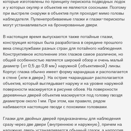
которые изготовлены по принципу перископа подводных лодок
и у которых окуляр и объектив не являются соосными. Поэтому
при выстреле снаружи в объектив пуля проходит мимо головы
наблюдателя. Пуленепробиваемые глазки и глазки-перископы
могут устанавливаться на бронированные двери.
В настоящее время выпускаются также потайные глазки,
конструкция которых была разработана в середине прошлого
века спецслужбами разных стран для потайного наблюдения.
Конструктивное исполнение этих глазков самое различное, но
общей особенностью является широкий обзор и очень малый
диаметр (от 0,5 до 0,8 мм) наружной (объективной) линзы.
Корпус глазка обычно имеет форму карандаша и располагается
в стене (или в двери). На острие «карандаша» располагается
объектив, который выглядывает наружу и на уровне наружной
поверхности маскируется в рисунке обоев. На поверхности
деревянных дверей объектив маскируется под головку гвоздя
диаметром около 1 мм. При этом, как правило, рядом
набиваются настоящие гвозди с похожими головками.
Глазки для двойных дверей предназначены для наблюдения
сразу через две двери (внутреннюю и наружную), причем на
наружную дверь устанавливается обычный глазок, а напротив