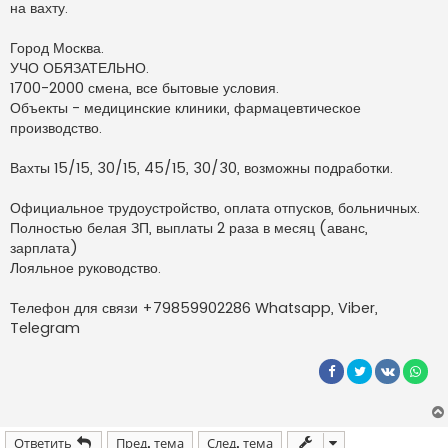
на вахту.
о
ч
и
Город Москва.
т
а
УЧО ОБЯЗАТЕЛЬНО.
н
1700-2000 смена, все бытовые условия.
н
о
Объекты - медицинские клиники, фармацевтическое
е
производство.
с
о
о
Вахты 15/15, 30/15, 45/15, 30/30, возможны подработки.
б
щ
е
н
Официальное трудоустройство, оплата отпусков, больничных.
и
Полностью белая ЗП, выплаты 2 раза в месяц (аванс,
е
зарплата)
Лояльное руководство.
Телефон для связи +79859902286 Whatsapp, Viber,
Telegram
Ответить
Пред. тема
След. тема