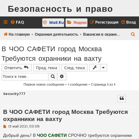
Безопасность и право
FAQ
Регистрация
Вход
Mail.Ru
Яндекс
П
На главную
Охранная деятельность
Вакансии в охране для всех
о
В ЧОО САФЕТИ город Москва
и
Требуются охранники на вахту
с
к
Ответить
Пред. тема
След. тема
Поиск
Расширенный поиск
Первое новое сообщение
• 1 сообщение • Страница
1
из
1
Security777
В ЧОО САФЕТИ город Москва Требуются
охранники на вахту
Н
13 май 2021, 03:08
е
п
Добрый день! В
ЧОО САФЕТИ
СРОЧНО требуются охранники
р