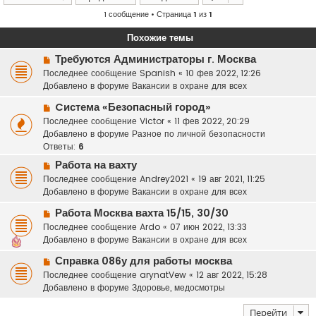
1 сообщение • Страница
1
из
1
Похожие темы
Н
Требуются Администраторы г. Москва
о
Последнее сообщение
Spanish
«
10 фев 2022, 12:26
в
Добавлено в форуме
Вакансии в охране для всех
о
Н
Cистема «Безопасный город»
е
о
Последнее сообщение
с
Victor
«
11 фев 2022, 20:29
в
Добавлено в форуме
о
Разное по личной безопасности
о
Ответы:
о
6
е
б
Н
Работа на вахту
с
щ
о
Последнее сообщение
Andrey2021
«
19 авг 2021, 11:25
о
е
в
Добавлено в форуме
Вакансии в охране для всех
о
н
о
б
и
Н
Работа Москва вахта 15/15, 30/30
е
щ
е
о
Последнее сообщение
с
Ardo
«
07 июн 2022, 13:33
е
в
Добавлено в форуме
о
Вакансии в охране для всех
н
о
о
и
Н
Справка 086у для работы москва
е
б
е
о
Последнее сообщение
с
arynatVew
«
12 авг 2022, 15:28
щ
в
Добавлено в форуме
о
Здоровье, медосмотры
е
о
о
н
е
Перейти
б
и