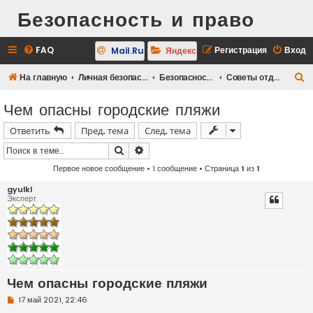
Безопасность и право
FAQ
Регистрация
Вход
Mail.Ru
Яндекс
П
На главную
Личная безопасность
Безопасность на отдыхе
Советы отдыхающим по безопасности
о
Чем опасны городские пляжи
и
Ответить
Пред. тема
След. тема
с
к
Поиск
Расширенный поиск
Первое новое сообщение
• 1 сообщение • Страница
1
из
1
gyulkl
Эксперт
Чем опасны городские пляжи
Н
17 май 2021, 22:46
е