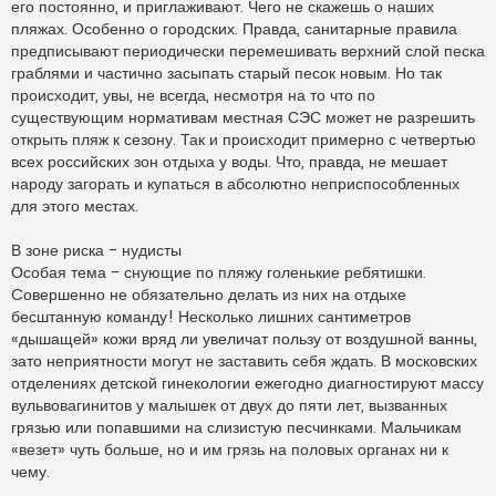
его постоянно, и приглаживают. Чего не скажешь о наших
пляжах. Особенно о городских. Правда, санитарные правила
предписывают периодически перемешивать верхний слой песка
граблями и частично засыпать старый песок новым. Но так
происходит, увы, не всегда, несмотря на то что по
существующим нормативам местная СЭС может не разрешить
открыть пляж к сезону. Так и происходит примерно с четвертью
всех российских зон отдыха у воды. Что, правда, не мешает
народу загорать и купаться в абсолютно неприспособленных
для этого местах.
В зоне риска - нудисты
Особая тема - снующие по пляжу голенькие ребятишки.
Cовершенно не обязательно делать из них на отдыхе
бесштанную команду! Несколько лишних сантиметров
«дышащей» кожи вряд ли увеличат пользу от воздушной ванны,
зато неприятности могут не заставить себя ждать. В московских
отделениях детской гинекологии ежегодно диагностируют массу
вульвовагинитов у малышек от двух до пяти лет, вызванных
грязью или попавшими на слизистую песчинками. Мальчикам
«везет» чуть больше, но и им грязь на половых органах ни к
чему.