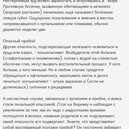
Нестерпимый зуд можно заработать и искупавшись в... море.
Противную болячку, вызванную обитающими в актиниях
(морские растения) личинками, еще называют болезнью
ловцов губок. Ощущение покалывания и жжения в местах,
соприкасавшихся с купальником или плавками, обычно
держится неделю-две.
Опасный прибой
Другая опасность, подстерегающая залезшего освежиться в
пруд или озеро, - конъюнктивит. Возбудители этой болезни
(стафилококки и пневмококки), попав с водой на слизистые
оболочки глаз, могут вызвать воспалительный процесс. У кого
больше, у кого меньше. Но в любом случае придется
обращаться к офтальмологу, закапывать капли и долго
лечиться: конъюнктивит - штука заразная и (если не
долечишься) склонная к рецидивам.
А несчастные случаи, связанные с купанием в прибое, и вовсе
стали печальной классикой. Стоя на бережку и наблюдая с
умилением за тем, как их чадо с радостными криками
полощется в волнах, наивные родители и не подозревают,
какой опасности его подвергают. Знаете, что представляет
собой воспеваемый поэтами прибой? Он постоянно взбивает