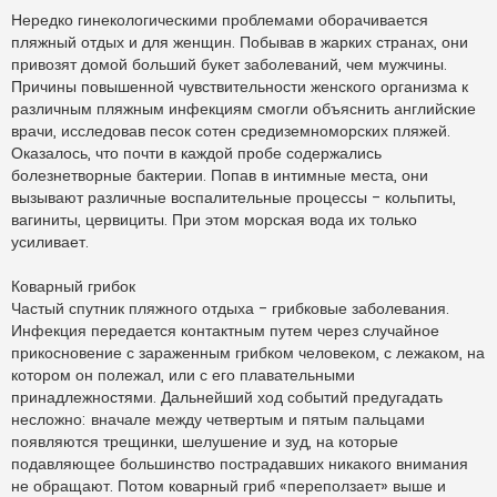
Нередко гинекологическими проблемами оборачивается
пляжный отдых и для женщин. Побывав в жарких странах, они
привозят домой больший букет заболеваний, чем мужчины.
Причины повышенной чувствительности женского организма к
различным пляжным инфекциям смогли объяснить английские
врачи, исследовав песок сотен средиземноморских пляжей.
Оказалось, что почти в каждой пробе содержались
болезнетворные бактерии. Попав в интимные места, они
вызывают различные воспалительные процессы - кольпиты,
вагиниты, цервициты. При этом морская вода их только
усиливает.
Коварный грибок
Частый спутник пляжного отдыха - грибковые заболевания.
Инфекция передается контактным путем через случайное
прикосновение с зараженным грибком человеком, с лежаком, на
котором он полежал, или с его плавательными
принадлежностями. Дальнейший ход событий предугадать
несложно: вначале между четвертым и пятым пальцами
появляются трещинки, шелушение и зуд, на которые
подавляющее большинство пострадавших никакого внимания
не обращают. Потом коварный гриб «переползает» выше и