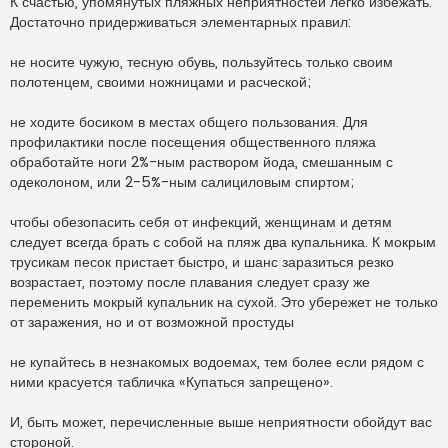
К счастью, упомянутых пляжных неприятностей легко избежать.
Достаточно придерживаться элементарных правил:
не носите чужую, тесную обувь, пользуйтесь только своим
полотенцем, своими ножницами и расческой;
не ходите босиком в местах общего пользования. Для
профилактики после посещения общественного пляжа
обработайте ноги 2%-ным раствором йода, смешанным с
одеколоном, или 2-5%-ным салициловым спиртом;
чтобы обезопасить себя от инфекций, женщинам и детям
следует всегда брать с собой на пляж два купальника. К мокрым
трусикам песок пристает быстро, и шанс заразиться резко
возрастает, поэтому после плавания следует сразу же
переменить мокрый купальник на сухой. Это убережет не только
от заражения, но и от возможной простуды
не купайтесь в незнакомых водоемах, тем более если рядом с
ними красуется табличка «Купаться запрещено».
И, быть может, перечисленные выше неприятности обойдут вас
стороной.