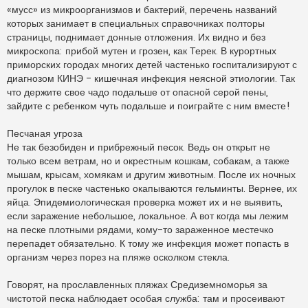
«мусс» из микроорганизмов и бактерий, перечень названий
которых занимает в специальных справочниках полторы
страницы, поднимает донные отложения. Их видно и без
микроскопа: прибой мутен и грозен, как Терек. В курортных
приморских городах многих детей частенько госпитализируют с
диагнозом КИНЭ - кишечная инфекция неясной этиологии. Так
что держите свое чадо подальше от опасной серой пены,
зайдите с ребенком чуть подальше и поиграйте с ним вместе!
Песчаная угроза
Не так безобиден и прибрежный песок. Ведь он открыт не
только всем ветрам, но и окрестным кошкам, собакам, а также
мышам, крысам, хомякам и другим животным. После их ночных
прогулок в песке частенько окапываются гельминты. Вернее, их
яйца. Эпидемиологическая проверка может их и не выявить,
если заражение небольшое, локальное. А вот когда мы лежим
на песке плотными рядами, кому-то зараженное местечко
перепадет обязательно. К тому же инфекция может попасть в
организм через порез на пляже осколком стекла.
Говорят, на прославленных пляжах Средиземноморья за
чистотой песка наблюдает особая служба: там и просеивают