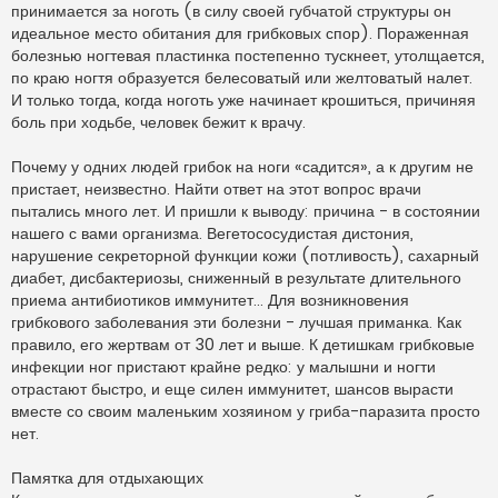
принимается за ноготь (в силу своей губчатой структуры он
идеальное место обитания для грибковых спор). Пораженная
болезнью ногтевая пластинка постепенно тускнеет, утолщается,
по краю ногтя образуется белесоватый или желтоватый налет.
И только тогда, когда ноготь уже начинает крошиться, причиняя
боль при ходьбе, человек бежит к врачу.
Почему у одних людей грибок на ноги «садится», а к другим не
пристает, неизвестно. Найти ответ на этот вопрос врачи
пытались много лет. И пришли к выводу: причина - в состоянии
нашего с вами организма. Вегетососудистая дистония,
нарушение секреторной функции кожи (потливость), сахарный
диабет, дисбактериозы, сниженный в результате длительного
приема антибиотиков иммунитет... Для возникновения
грибкового заболевания эти болезни - лучшая приманка. Как
правило, его жертвам от 30 лет и выше. К детишкам грибковые
инфекции ног пристают крайне редко: у малышни и ногти
отрастают быстро, и еще силен иммунитет, шансов вырасти
вместе со своим маленьким хозяином у гриба-паразита просто
нет.
Памятка для отдыхающих