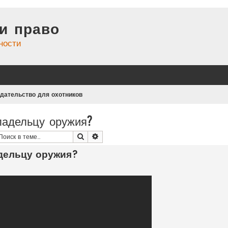
и право
ности
дательство для охотников
ладельцу оружия?
Поиск
Расширенный поиск
адельцу оружия?