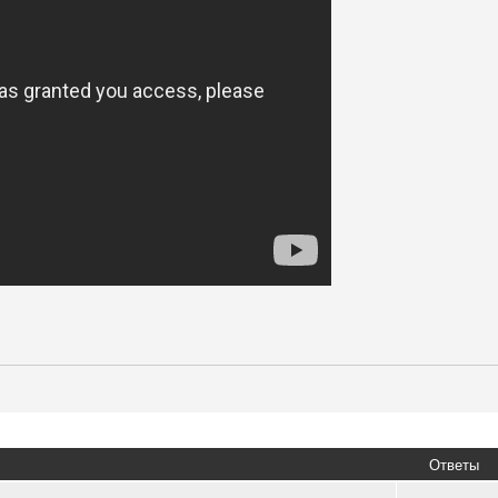
Ответы
я