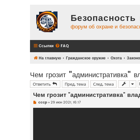
Безопасность 
форум об охране и безопас
Ссылки
FAQ
На главную
Гражданское оружие
Охота
Законо
Чем грозит "административка" в
Ответить
Пред. тема
След. тема
Чем грозит "административка" вл
Н
cccp
»
29 июн 2021, 16:17
е
п
р
о
ч
и
т
а
н