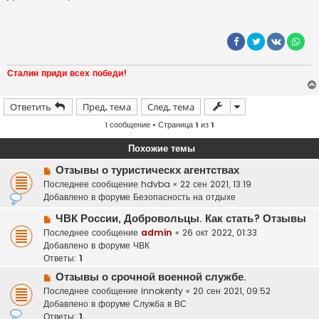
р
о
ч
и
т
а
н
н
Сталин приди всех победи!
о
е
с
о
Ответить
Пред. тема
След. тема
о
б
1 сообщение • Страница
1
из
1
щ
е
Похожие темы
н
и
Н
е
Отзывы о туристическх агентствах
о
Последнее сообщение
hdvba
«
22 сен 2021, 13:19
в
Добавлено в форуме
Безопасность на отдыхе
о
Н
ЧВК России, Добровольцы. Как стать? Отзывы
е
о
Последнее сообщение
с
admin
«
26 окт 2022, 01:33
в
Добавлено в форуме
о
ЧВК
о
Ответы:
о
1
е
б
Н
Отзывы о срочной военной службе.
с
щ
о
Последнее сообщение
innokenty
«
20 сен 2021, 09:52
о
е
в
Добавлено в форуме
Служба в ВС
о
н
о
Ответы:
1