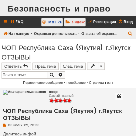
Безопасность и право
FAQ
Регистрация
Вход
Mail.Ru
Яндекс
П
На главную
Охранная деятельность
Отзывы об охранных предприятиях
о
ЧОП Республика Саха (Якутия) г.Якутск
и
ОТЗЫВЫ
с
к
Ответить
Пред. тема
След. тема
Поиск
Расширенный поиск
Первое новое сообщение
• 1 сообщение • Страница
1
из
1
cccp
Самый главный
ЧОП Республика Саха (Якутия) г.Якутск
ОТЗЫВЫ
Н
03 июл 2021, 20:33
е
п
Делитесь инфой