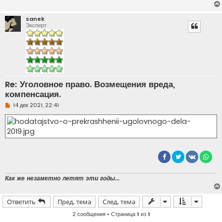
sanek
Эксперт
Re: Уголовное право. Возмещения вреда,
компенсация.
Н
14 дек 2021, 22:41
е
п
р
о
ч
и
т
а
н
н
о
Как же незаметно летят эти годы...
е
с
о
Ответить
Пред. тема
След. тема
о
б
щ
2 сообщения • Страница
1
из
1
е