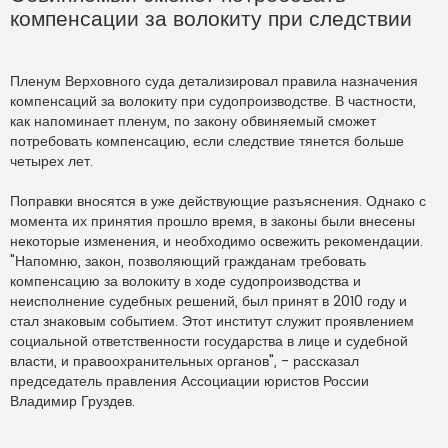
р
компенсации за волокиту при следствии
о
ч
и
т
а
Пленум Верховного суда детализировал правила назначения
н
н
компенсаций за волокиту при судопроизводстве. В частности,
о
как напоминает пленум, по закону обвиняемый сможет
е
с
потребовать компенсацию, если следствие тянется больше
о
о
четырех лет.
б
щ
е
Поправки вносятся в уже действующие разъяснения. Однако с
н
момента их принятия прошло время, в законы были внесены
и
е
некоторые изменения, и необходимо освежить рекомендации.
"Напомню, закон, позволяющий гражданам требовать
компенсацию за волокиту в ходе судопроизводства и
неисполнение судебных решений, был принят в 2010 году и
стал знаковым событием. Этот институт служит проявлением
социальной ответственности государства в лице и судебной
власти, и правоохранительных органов", - рассказал
председатель правления Ассоциации юристов России
Владимир Груздев.