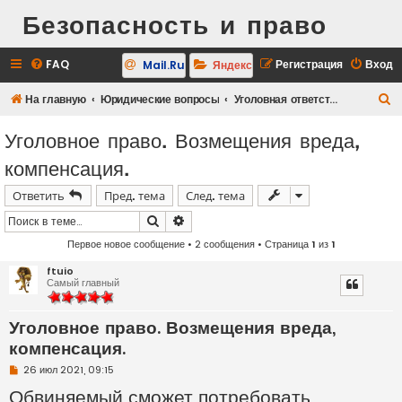
Безопасность и право
FAQ
Регистрация
Вход
Mail.Ru
Яндекс
П
На главную
Юридические вопросы
Уголовная ответственность
о
Уголовное право. Возмещения вреда,
и
компенсация.
с
к
Ответить
Пред. тема
След. тема
Поиск
Расширенный поиск
Первое новое сообщение
• 2 сообщения • Страница
1
из
1
ftuio
Самый главный
Уголовное право. Возмещения вреда,
компенсация.
Н
26 июл 2021, 09:15
е
Обвиняемый сможет потребовать
п