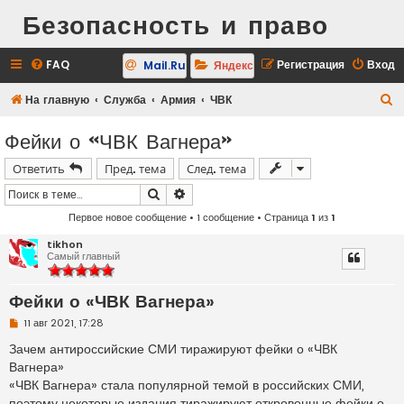
Безопасность и право
FAQ
Регистрация
Вход
Mail.Ru
Яндекс
П
На главную
Служба
Армия
ЧВК
о
Фейки о «ЧВК Вагнера»
и
Ответить
Пред. тема
След. тема
с
к
Поиск
Расширенный поиск
Первое новое сообщение
• 1 сообщение • Страница
1
из
1
tikhon
Самый главный
Фейки о «ЧВК Вагнера»
Н
11 авг 2021, 17:28
е
п
Зачем антироссийские СМИ тиражируют фейки о «ЧВК
р
Вагнера»
о
ч
«ЧВК Вагнера» стала популярной темой в российских СМИ,
и
поэтому некоторые издания тиражируют откровенные фейки о