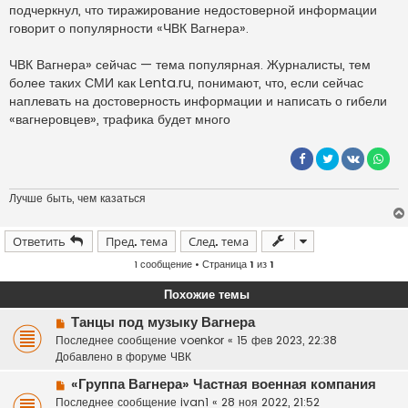
подчеркнул, что тиражирование недостоверной информации
говорит о популярности «ЧВК Вагнера».
ЧВК Вагнера» сейчас — тема популярная. Журналисты, тем
более таких СМИ как Lenta.ru, понимают, что, если сейчас
наплевать на достоверность информации и написать о гибели
«вагнеровцев», трафика будет много
Лучше быть, чем казаться
Ответить
Пред. тема
След. тема
1 сообщение • Страница
1
из
1
Похожие темы
Н
Танцы под музыку Вагнера
о
Последнее сообщение
voenkor
«
15 фев 2023, 22:38
в
Добавлено в форуме
ЧВК
о
Н
«Группа Вагнера» Частная военная компания
е
о
Последнее сообщение
с
ivan1
«
28 ноя 2022, 21:52