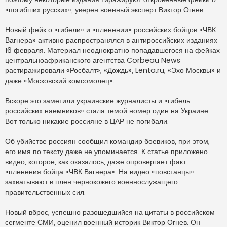
т
а
«погибших русских», уверен военный эксперт Виктор Огнев.
н
н
о
Новый фейк о «гибели» и «пленении» российских бойцов «ЧВК
е
Вагнера» активно распространялся в антироссийских изданиях
с
о
16 февраля. Материал неоднократно попадавшегося на фейках
о
центральноафриканского агентства Corbeau News
б
щ
растиражировали «Росбалт», «Дождь», Lenta.ru, «Эхо Москвы» и
е
н
даже «Московский комсомолец».
и
е
Вскоре это заметили украинские журналисты и «гибель
российских наемников» стала темой номер один на Украине.
Вот только никакие россияне в ЦАР не погибали.
Об убийстве россиян сообщил командир боевиков, при этом,
его имя по тексту даже не упоминается. К статье приложено
видео, которое, как оказалось, даже опровергает факт
«пленения бойца «ЧВК Вагнера». На видео «повстанцы»
захватывают в плен чернокожего военнослужащего
правительственных сил.
Новый вброс, успешно разошедшийся на цитаты в российском
сегменте СМИ, оценил военный историк Виктор Огнев. Он