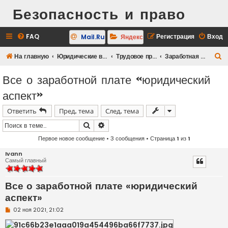
Безопасность и право
FAQ
Регистрация
Вход
Mail.Ru
Яндекс
П
На главную
Юридические вопросы
Трудовое право
Заработная плата
о
Все о заработной плате «юридический
и
аспект»
с
к
Ответить
Пред. тема
След. тема
Поиск
Расширенный поиск
Первое новое сообщение
• 3 сообщения • Страница
1
из
1
Ivann
Самый главный
Все о заработной плате «юридический
аспект»
Н
02 ноя 2021, 21:02
е
п