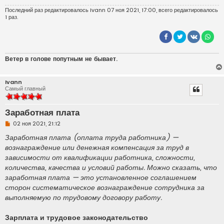
Последний раз редактировалось
Ivann
07 ноя 2021, 17:00, всего редактировалось
1 раз.
Ветер в голове попутным не бывает.
Ivann
Самый главный
Заработная плата
Н
02 ноя 2021, 21:12
е
п
Заработная плата (оплата труда работника) —
р
вознаграждение или денежная компенсация за труд в
о
ч
зависимости от квалификации работника, сложности,
и
количества, качества и условий работы. Можно сказать, что
т
а
заработная плата — это установленное соглашением
н
сторон систематическое вознаграждение сотрудника за
н
о
выполняемую по трудовому договору работу.
е
с
о
Зарплата и трудовое законодательство
о