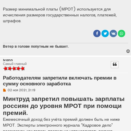
Размер минимальной платы (МРОТ) используется для
исчисления размеров государственных налогов, платежей,
штрафов.
Ветер в голове попутным не бывает.
Ivann
Самый главный
Работодателям запретили включать премии в
сумму основного заработка
Н
02 ноя 2021, 21:19
е
Минтруд запретил повышать зарплаты
п
р
россиян до уровня МРОТ
при помощи
о
ч
премий
.
и
т
Ежемесячный доход без учёта премий должен быть не ниже
а
н
МРОТ. Эксперты электронного журнала “Кадровое дело”
н