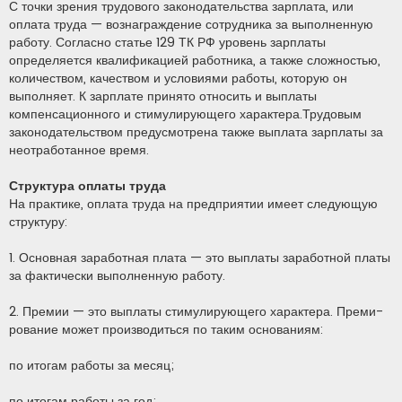
С точки зрения трудового законодательства зарплата, или
б
щ
оплата труда — вознаграждение сотрудника за выполненную
е
н
работу. Согласно статье 129 ТК РФ уровень зарплаты
и
определяется квалификацией работника, а также сложностью,
е
количеством, качеством и условиями работы, которую он
выполняет. К зарплате принято относить и выплаты
компенсационного и стимулирующего характера.Трудовым
законодательством предусмотрена также выплата зарплаты за
неотработанное время.
Структура оплаты труда
На практике, оплата труда на предприятии имеет следующую
структуру:
1. Основная заработная плата — это выплаты заработной платы
за фактически выполненную работу.
2. Премии — это выплаты стимулирующего характера. Преми­
рование может производиться по таким основаниям:
по итогам работы за месяц;
по итогам работы за год;