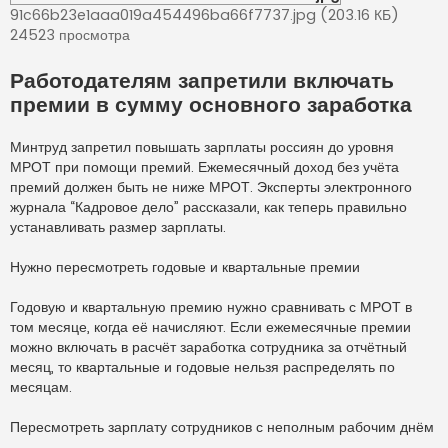
р
91c66b23e1aaa019a454496ba66f7737.jpg (203.16 КБ)
о
ч
24523 просмотра
и
т
а
Работодателям запретили включать
н
н
премии в сумму основного заработка
о
е
с
Минтруд запретил повышать зарплаты россиян до уровня
о
о
МРОТ при помощи премий. Ежемесячный доход без учёта
б
щ
премий должен быть не ниже МРОТ. Эксперты электронного
е
журнала “Кадровое дело” рассказали, как теперь правильно
н
и
устанавливать размер зарплаты.
е
Нужно пересмотреть годовые и квартальные премии
Годовую и квартальную премию нужно сравнивать с МРОТ в
том месяце, когда её начисляют. Если ежемесячные премии
можно включать в расчёт заработка сотрудника за отчётный
месяц, то квартальные и годовые нельзя распределять по
месяцам.
Пересмотреть зарплату сотрудников с неполным рабочим днём