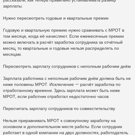
рассказали, как теперь правильно устанавливать размер
о
е
зарплаты.
с
о
о
Нужно пересмотреть годовые и квартальные премии
б
щ
е
Годовую и квартальную премию нужно сравнивать с МРОТ в
н
том месяце, когда её начисляют. Если ежемесячные премии
и
е
можно включать в расчёт заработка сотрудника за отчётный
месяц, то квартальные и годовые нельзя распределять по
месяцам.
Пересмотреть зарплату сотрудников с неполным рабочим днём
Зарплата работника с неполным рабочим днём должна быть не
ниже половины МРОТ. Исключение — расчёт заработка по
отработанному времени. Здесь зарплата может быть ниже
МРОТ, если работник отработал недостаточно часов.
Пересчитать зарплату сотрудников по совместительству
Нельзя приравнивать МРОТ к совокупному заработку на
основном и дополнительном месте работы. Если сотрудник
работает в одной компании на двух должностях, работодатель