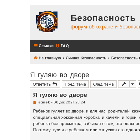
Безопасность 
форум об охране и безопас
Ссылки
FAQ
На главную
Личная безопасность
Безопасность 
Я гуляю во дворе
Ответить
Пред. тема
След. тема
Я гуляю во дворе
Н
sanek
»
06 дек 2021, 23:24
е
п
Ребенок гуляет во дворе, и для нас, родителей, ка
р
специальная хоккейная коробка, и качели, и горки
о
ч
ребенка без присмотра, забывая о том, что опаснос
и
Поэтому, гуляя с ребенком или отпуская его одного
т
а
н