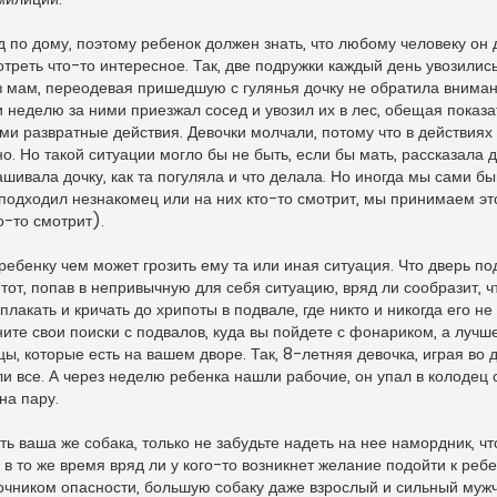
 по дому, поэтому ребенок должен знать, что любому человеку он 
отреть что-то интересное. Так, две подружки каждый день увозилис
з мам, переодевая пришедшую с гулянья дочку не обратила вниман
чти неделю за ними приезжал сосед и увозил их в лес, обещая показа
ми развратные действия. Девочки молчали, потому что в действиях
о. Но такой ситуации могло бы не быть, если бы мать, рассказала д
шивала дочку, как та погуляла и что делала. Но иногда мы сами 
м подходил незнакомец или на них кто-то смотрит, мы принимаем эт
о-то смотрит).
ребенку чем может грозить ему та или иная ситуация. Что дверь по
 тот, попав в непривычную для себя ситуацию, вряд ли сообразит, ч
 плакать и кричать до хрипоты в подвале, где никто и никогда его н
чните свои поиски с подвалов, куда вы пойдете с фонариком, а лучше
цы, которые есть на вашем дворе. Так, 8-летняя девочка, играя во 
и все. А через неделю ребенка нашли рабочие, он упал в колодец с
на пару.
ь ваша же собака, только не забудьте надеть на нее намордник, ч
в то же время вряд ли у кого-то возникнет желание подойти к ребе
сточником опасности, большую собаку даже взрослый и сильный муж