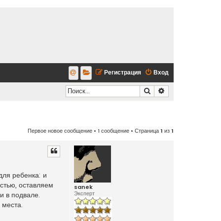
Регистрация
Вход
Поиск
Расширенный по
Первое новое сообщение
• 1 сообщение • Страница
1
из
1
для ребенка: и
остью, оставляем
sanek
Эксперт
и в подвале.
 места.