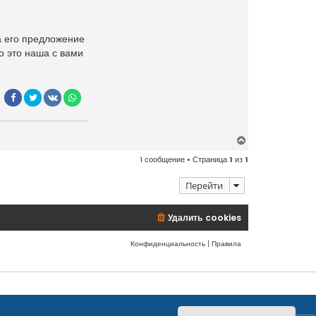
на его предложение
го это наша с вами
В
е
1 сообщение • Страница
1
из
1
р
н
Перейти
у
т
ь
Удалить cookies
с
я
Конфиденциальность
|
Правила
к
н
а
ч
а