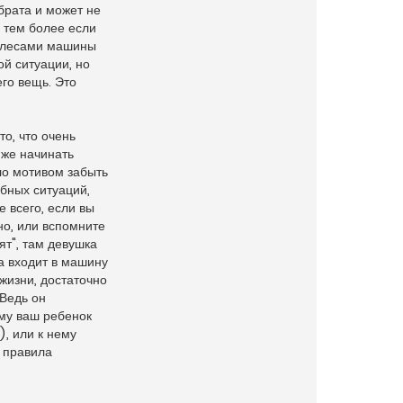
 брата и может не
а тем более если
 колесами машины
ой ситуации, но
его вещь. Это
о, что очень
 же начинать
ло мотивом забыть
бных ситуаций,
е всего, если вы
но, или вспомните
ят", там девушка
а входит в машину
 жизни, достаточно
 Ведь он
ому ваш ребенок
), или к нему
 правила