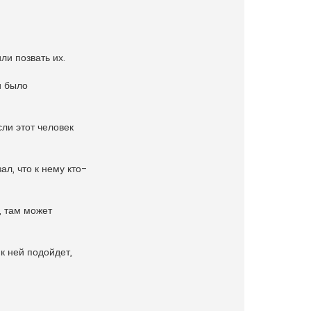
ли позвать их.
и было
ли этот человек
ал, что к нему кто-
, там может
 к ней подойдет,