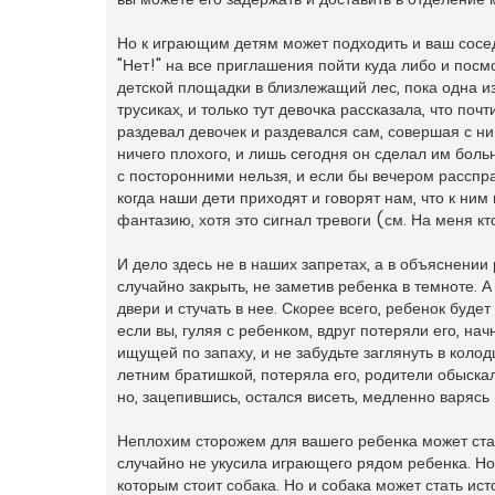
Но к играющим детям может подходить и ваш сосед
"Нет!" на все приглашения пойти куда либо и посм
детской площадки в близлежащий лес, пока одна и
трусиках, и только тут девочка рассказала, что по
раздевал девочек и раздевался сам, совершая с ни
ничего плохого, и лишь сегодня он сделал им больн
с посторонними нельзя, и если бы вечером расспра
когда наши дети приходят и говорят нам, что к ни
фантазию, хотя это сигнал тревоги (см. На меня кт
И дело здесь не в наших запретах, а в объяснении 
случайно закрыть, не заметив ребенка в темноте. А
двери и стучать в нее. Скорее всего, ребенок будет
если вы, гуляя с ребенком, вдруг потеряли его, на
ищущей по запаху, и не забудьте заглянуть в колод
летним братишкой, потеряла его, родители обыскал
но, зацепившись, остался висеть, медленно варясь 
Неплохим сторожем для вашего ребенка может стат
случайно не укусила играющего рядом ребенка. Но 
которым стоит собака. Но и собака может стать и