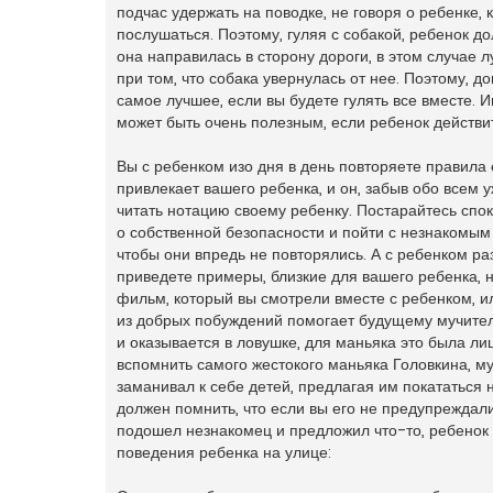
подчас удержать на поводке, не говоря о ребенке, 
послушаться. Поэтому, гуляя с собакой, ребенок до
она направилась в сторону дороги, в этом случае 
при том, что собака увернулась от нее. Поэтому, д
самое лучшее, если вы будете гулять все вместе. И
может быть очень полезным, если ребенок действи
Вы с ребенком изо дня в день повторяете правила 
привлекает вашего ребенка, и он, забыв обо всем у
читать нотацию своему ребенку. Постарайтесь спо
о собственной безопасности и пойти с незнакомым
чтобы они впредь не повторялись. А с ребенком раз
приведете примеры, близкие для вашего ребенка, 
фильм, который вы смотрели вместе с ребенком, и
из добрых побуждений помогает будущему мучител
и оказывается в ловушке, для маньяка это была ли
вспомнить самого жестокого маньяка Головкина, м
заманивал к себе детей, предлагая им покататься
должен помнить, что если вы его не предупреждали
подошел незнакомец и предложил что-то, ребенок
поведения ребенка на улице: