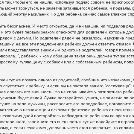
ься так, чтобы его не нашли, используя подчас совсем не приспособ
ь может тронуться, не заметив затаившегося ребенка, и подвалы, г
ющий жертву насильник. Но для ребенка сейчас самое главное спр
ыть безопаснее. И место открытое, да и ни машин, ни подвалов ряд
 и это будет первым знаком опасности для родителей, которые дол
 рядом с детьми. Но родителей рядом не оказалось, и мужчина пре
 машину, на все эти предложения ребенок должен ответить отказом 
или представляется знакомым одного из родителей, говоря примерн
орила...", ребенок, к кому обращена такая речь, должен тут же вст
зрослому, гуляющему с собакой или с собственным ребенком, попро
жен тут же позвать одного из родителей, сообщив, что незнакомец
спуститься к ребенку, и если вы не застали вашего "сослуживца", 
нее описать его внешность. Но не спрашивайте у пятилетнего ребен
усиками будет дядей. Лучше постарайтесь узнать, не заметил ли р
исунке на теле мужчины, расспросите его поподробнее, поговорите
ечатление о незнакомце и исключит фантазию ребенка относитель
 нескольких дней постарайтесь наблюдать за ребенком во время его
постороннего, запомните его внешность и тут же подойдите к игра
ому, а если незнакомец уж очень часто стал появляться, то силам
милиции.