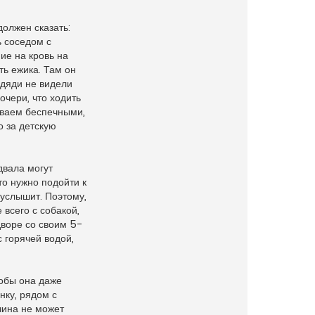
должен сказать:
ь соседом с
ие на кровь на
ть ежика. Там он
 дяди не видели
очери, что ходить
бываем беспечными,
о за детскую
двала могут
то нужно подойти к
е услышит. Поэтому,
 всего с собакой,
дворе со своим 5-
 горячей водой,
тобы она даже
нку, рядом с
чина не может