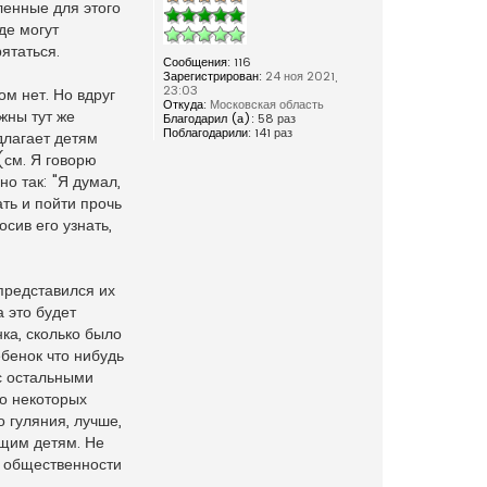
ленные для этого
де могут
ятаться.
Сообщения:
116
Зарегистрирован:
24 ноя 2021,
23:03
ом нет. Но вдруг
Откуда:
Московская область
жны тут же
Благодарил (а):
58 раз
Поблагодарили:
141 раз
длагает детям
(см. Я говорю
о так: "Я думал,
ать и пойти прочь
сив его узнать,
 представился их
а это будет
ка, сколько было
ебенок что нибудь
 с остальными
но некоторых
 гуляния, лучше,
ющим детям. Не
и общественности