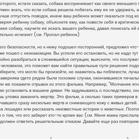
которого, кстати сказать, собака воспринимает как своего меньшего
лжен знать, что если собака решила побегать ему ее не удержать, 
лучше отпустить поводок, иначе ваш ребенок может оказаться под
оверяя ребенку собаку, объясните ему, как повести себя в критическ
мея собаку, научите ее искать вашего ребенка, давая понюхать ей 
тельно исчезнет (см. Пропал ребенок).
его безопасности, но к нему подошел посторонний, предложил что-т
же пошел с незнакомцем. Вы успели его остановить, но не надо тут
койно разобраться в сложившейся ситуации, выясните, что послужи
 человеком, это поможет вам найти правильные пути решения подо
берите, что могло бы произойти, не окажитесь вы поблизости, лучш
наверняка гдето рядом были похожие случаи, окончившиеся печаль
ли же покажите отрывок из этого фильма. Например, "Молчание ягн
ю установить в машине диван. Не задумываясь о последствиях, он
шь уловка заманить жертву. Это фильм, а сколько таких примеров в
учавшего сразу несколько жертв и снимающего кожу с живых детей.
 на лошадях или рассказать неизвестные истории о животных. Поэт
 о том, что его заберет кто-то кроме вас (см. Меня мама прислала
 должен ответить решительным отказом. Давайте еще раз повторим