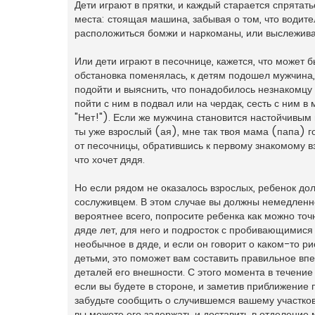
Дети играют в прятки, и каждый старается спрятат
н
о
места: стоящая машина, забывая о том, что водител
е
расположиться бомжи и наркоманы, или выслежива
с
о
о
Или дети играют в песочнице, кажется, что может б
б
щ
обстановка поменялась, к детям подошел мужчина,
е
н
подойти и выяснить, что понадобилось незнакомцу
и
пойти с ним в подвал или на чердак, сесть с ним в
е
"Нет!"). Если же мужчина становится настойчивым 
ты уже взрослый (ая), мне так твоя мама (папа) гов
от песочницы, обратившись к первому знакомому в
что хочет дядя.
Но если рядом не оказалось взрослых, ребенок дол
сослуживцем. В этом случае вы должны немедленно 
вероятнее всего, попросите ребенка как можно точ
дяде лет, для него и подросток с пробивающимися 
необычное в дяде, и если он говорит о каком-то р
детьми, это поможет вам составить правильное вп
деталей его внешности. С этого момента в течение
если вы будете в стороне, и заметив приближение 
забудьте сообщить о случившемся вашему участков
вы можете его задержать и доставить в отделение 