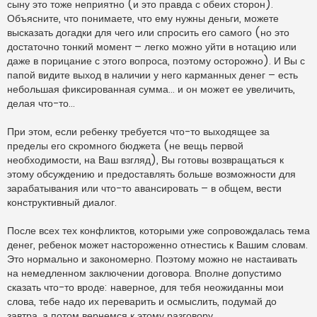
сыну это тоже неприятно (и это правда с обеих сторон).
Объясните, что понимаете, что ему нужны деньги, можете
высказать догадки для чего или спросить его самого (но это
достаточно тонкий момент – легко можно уйти в нотацию или
даже в порицание с этого вопроса, поэтому осторожно). И Вы с
папой видите выход в наличии у него карманных денег – есть
небольшая фиксированная сумма... и он может ее увеличить,
делая что-то...
При этом, если ребенку требуется что-то выходящее за
пределы его скромного бюджета (не вещь первой
необходимости, на Ваш взгляд), Вы готовы возвращаться к
этому обсуждению и предоставлять больше возможности для
зарабатывания или что-то авансировать – в общем, вести
конструктивный диалог.
После всех тех конфликтов, которыми уже сопровождалась тема
денег, ребенок может настороженно отнестись к Вашим словам.
Это нормально и закономерно. Поэтому можно не настаивать
на немедленном заключении договора. Вполне допустимо
сказать что-то вроде: наверное, для тебя неожиданны мои
слова, тебе надо их переварить и осмыслить, подумай до
завтра, а потом вернемся к этому разговору...