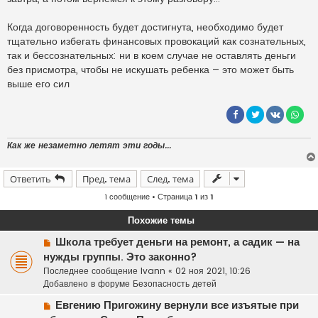
Когда договоренность будет достигнута, необходимо будет
тщательно избегать финансовых провокаций как сознательных,
так и бессознательных: ни в коем случае не оставлять деньги
без присмотра, чтобы не искушать ребенка – это может быть
выше его сил
Как же незаметно летят эти годы...
Ответить
Пред. тема
След. тема
1 сообщение • Страница
1
из
1
Похожие темы
Н
Школа требует деньги на ремонт, а садик — на
о
нужды группы. Это законно?
в
Последнее сообщение
Ivann
«
02 ноя 2021, 10:26
о
Добавлено в форуме
Безопасность детей
е
Н
с
Евгению Пригожину вернули все изъятые при
о
о