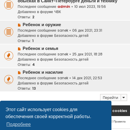
обысках в Санкт-Петербурге деньги и технику
в
о
Последнее сообщение
admin
«
10 июл 2023, 19:56
о
б
Добавлено в форуме
ЧВК
е
щ
Ответы:
2
с
е
Н
Ребенок и оружие
о
н
о
Последнее сообщение
sanek
«
06 дек 2021, 23:31
о
и
в
Добавлено в форуме
Безопасность детей
б
е
о
Ответы:
1
щ
е
е
Н
Ребенок и семья
с
н
о
Последнее сообщение
sanek
«
25 дек 2021, 18:28
о
и
в
Добавлено в форуме
Безопасность детей
о
е
о
Ответы:
4
б
е
щ
Н
Ребенок и насилие
с
е
о
Последнее сообщение
sanek
«
14 дек 2021, 22:53
о
н
в
Добавлено в форуме
Безопасность детей
о
и
о
Ответы:
13
б
е
е
щ
Перейти
с
е
о
н
о
Этот сайт использует cookies для
и
На главную
Удалить cookies
б
е
обеспечения своей корректной работы.
щ
Конфиденциальность
|
Правила
е
Подробнее
н