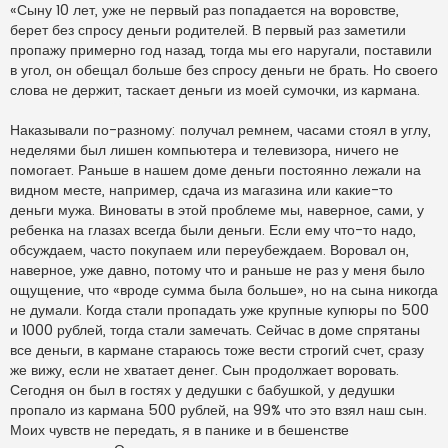
п
«Сыну 10 лет, уже не первый раз попадается на воровстве,
р
берет без спросу деньги родителей. В первый раз заметили
о
ч
пропажу примерно год назад, тогда мы его наругали, поставили
и
в угол, он обещал больше без спросу деньги не брать. Но своего
т
а
слова не держит, таскает деньги из моей сумочки, из кармана.
н
н
о
Наказывали по-разному: получал ремнем, часами стоял в углу,
е
неделями был лишен компьютера и телевизора, ничего не
с
о
помогает. Раньше в нашем доме деньги постоянно лежали на
о
видном месте, например, сдача из магазина или какие-то
б
щ
деньги мужа. Виноваты в этой проблеме мы, наверное, сами, у
е
н
ребенка на глазах всегда были деньги. Если ему что-то надо,
и
обсуждаем, часто покупаем или переубеждаем. Воровал он,
е
наверное, уже давно, потому что и раньше не раз у меня было
ощущение, что «вроде сумма была больше», но на сына никогда
не думали. Когда стали пропадать уже крупные купюры по 500
и 1000 рублей, тогда стали замечать. Сейчас в доме спрятаны
все деньги, в кармане стараюсь тоже вести строгий счет, сразу
же вижу, если не хватает денег. Сын продолжает воровать.
Сегодня он был в гостях у дедушки с бабушкой, у дедушки
пропало из кармана 500 рублей, на 99% что это взял наш сын.
Моих чувств не передать, я в панике и в бешенстве