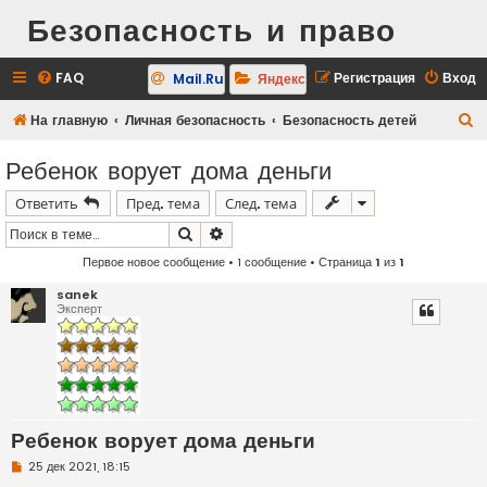
Безопасность и право
FAQ
Регистрация
Вход
Mail.Ru
Яндекс
П
На главную
Личная безопасность
Безопасность детей
о
Ребенок ворует дома деньги
и
Ответить
Пред. тема
След. тема
с
к
Поиск
Расширенный поиск
Первое новое сообщение
• 1 сообщение • Страница
1
из
1
sanek
Эксперт
Ребенок ворует дома деньги
Н
25 дек 2021, 18:15
е