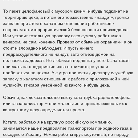
То пакет целофановый с мусором каким-нибудь подкинет на
территорию цеха, а потом его торжественно «найдёт», громко
заявляя при этом о халатном отношении работников к
вопросам антитеррористической безопасности производства.
Или устроит тотальную проверку всех сумок у работников
вечером, не сам, конечно. Проверяют обычные охранники, а он
стоит и злорадно наблюдает. И пусть ничего
предрассудительного не найдут, зато отъезд домой на
полчасика задержат. Но любимая подлянка у него была такая:
приехать на предприятие часа в три-четыре утра и
пробежаться по цехам. А с утра принести директору служебную
записку о халатном отношении к работе с приложенной к ней
«уликой», втихаря унесённой из какого-нибудь цеха.
Обычно, как доказательство выступала трубка радиотелефона
или газоанализатор – они маленькие и принадлежность их к
конкретному цеху определяется просто.
Кстати, работаю я на крупную российскую компанию,
занимается наше предприятие транспортом природного газа в
соседнюю Украину. Режим работы круглосуточный, но народу