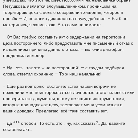
утверждаю, что этот человек ПОХОЖИЙ на начальника охраны
Петушкова, является злоумышленником, проникшим на
территорию цеха с целью совершения хищения, которое я
пресёк. – И, поставив диктофон на паузу, добавил. – Вы б не
матерились, я записываю. А то сами понимаете...
- От Вас требую составить акт о задержании на территории
цеха постороннего, либо предоставить мне письменный отказ с
изложением причины данного отказа. – включив диктофон,
продолжил инженер.
- Ну… эээ… так это ж не посторонний! – с трудом подбирая
слова, ответил охранник. – То ж наш начальник!
- Ещё раз повторяю, обстоятельства нашей встречи не
позволили мне поинтересоваться личностью этого человека или
проверить его документы, к тому же ящик с инструментами,
которые принадлежат цеху, заставляет меня усомниться в
ваших доводах. Предлагаю, всё-таки составить акт.
- Да *** с тобой! То есть, это… ну, как сказать?.. Да, давайте
составим акт…