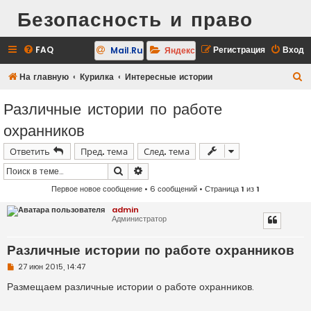
Безопасность и право
FAQ
Регистрация
Вход
Mail.Ru
Яндекс
П
На главную
Курилка
Интересные истории
о
Различные истории по работе
и
охранников
с
к
Ответить
Пред. тема
След. тема
Поиск
Расширенный поиск
Первое новое сообщение
• 6 сообщений • Страница
1
из
1
admin
Администратор
Различные истории по работе охранников
Н
27 июн 2015, 14:47
е
п
Размещаем различные истории о работе охранников.
р
о