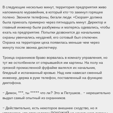
В следующие несколько минут, территория предприятия живо
напоминало муравейник, в который кто-то закинул горящее
полено. Звонили телефоны, бегали люди. «Скорая» должна
была приехать примерно через пятнадцать минут. Директор и
главный инженер были разбужены и матерясь одевались, чтобы
ехать на предприятие. Попытки дозвонится до начальника
охраны увенчались неудачей, его сотовый был отключен.
Охрана на территории цеха появилась меньше чем через
минуту после звонка диспетчеру.
Троица охранников браво ворвалась в комнату управления, но
тут же остолбенели от открывшейся им картины. На полу на
грязной промасленной фуфайке валялся их начальник,
бледный и испачканный кровью. Над ним нависал сменный
инженер, держа в руке телефон, поставленный на функцию
диктофона.
- Димон, ***, ты ***** что ли? Это ж Петушков… - нерешительно
выдал самый опытный из охранников.
- Действительно, есть некоторое внешнее сходство, но я