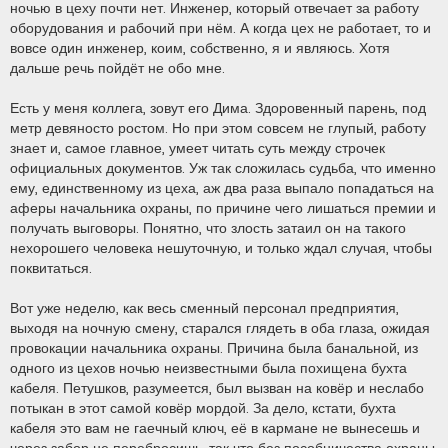
ночью в цеху почти нет. Инженер, который отвечает за работу
оборудования и рабочий при нём. А когда цех не работает, то и
вовсе один инженер, коим, собственно, я и являюсь. Хотя
дальше речь пойдёт не обо мне.
Есть у меня коллега, зовут его Дима. Здоровенный парень, под
метр девяносто ростом. Но при этом совсем не глупый, работу
знает и, самое главное, умеет читать суть между строчек
официальных документов. Уж так сложилась судьба, что именно
ему, единственному из цеха, аж два раза выпало попадаться на
аферы начальника охраны, по причине чего лишаться премии и
получать выговоры. Понятно, что злость затаил он на такого
нехорошего человека нешуточную, и только ждал случая, чтобы
поквитаться.
Вот уже неделю, как весь сменный персонал предприятия,
выходя на ночную смену, старался глядеть в оба глаза, ожидая
провокации начальника охраны. Причина была банальной, из
одного из цехов ночью неизвестными была похищена бухта
кабеля. Петушков, разумеется, был вызван на ковёр и неслабо
потыкан в этот самой ковёр мордой. За дело, кстати, бухта
кабеля это вам не гаечный ключ, её в кармане не вынесешь и