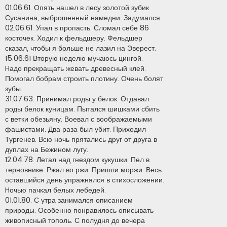
01.06.61. Опять нашел в лесу золотой зубик
Сусанина, выброшенный намедни. Задумался.
02.06.61. Упал в пропасть. Сломал себе 86
косточек. Ходил к фельдшеру. Фельдшер
сказал, чтобы я больше не лазил на Эверест.
15.06.61 Вторую неделю мучаюсь цингой.
Hадо прекращать жевать древесный клей.
Помогал бобрам строить плотину. Очень болят
зубы.
31.07.63. Принимал роды у белок. Отдавал
роды белок куницам. Пытался шишками сбить
с ветки обезьяну. Воевал с воображаемыми
фашистами. Два раза был убит. Приходил
Тургенев. Всю ночь прятались друг от друга в
дуплах на Бежином лугу.
12.04.78. Летал над гнездом кукушки. Пел в
терновнике. Ржал во ржи. Пришли моржи. Весь
оставшийся день упражнялся в стихосложении.
Hочью пачкал белых лебедей.
01.01.80. С утра занимался описанием
природы. Особенно понравилось описывать
живописный тополь. С полудня до вечера