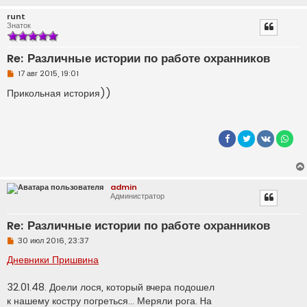
runt
Знаток
Re: Различные истории по работе охранников
Н
17 авг 2015, 19:01
е
п
Прикольная история))
р
о
ч
и
т
а
н
н
о
е
admin
с
Администратор
о
о
б
Re: Различные истории по работе охранников
щ
е
Н
30 июл 2016, 23:37
н
е
и
п
Дневники Пришвина
е
р
о
ч
32.01.48. Доели лося, который вчера подошел
и
к нашему костру погреться... Меряли рога. Hа
т