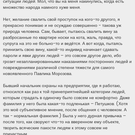
н
ситуации людей. Мол, что вы на меня накинулись, когда есть
и
множество народа намного хуже меня.
е
Нет, желание свалить свой проступок на кого-то другого, я
прекрасно понимаю и не осуждаю совершенно - такова уж
природа человека. Сам, бывает, пытаюсь свалить вину за
разбросанные по квартире носки на кота, жаль, правда, что
супруга на это не больно-то и ведётся. А вот когда, пытаясь
принизить свою вину, какой-то индивид начинает сдавать
пароли и явки других людей – это совсем другое дело, ибо
грозит незапланированными наказаниями посторонних людей и
повреждениями различной степени тяжести для самого
новоявленного Павлика Морозова.
Бывший начальник охраны на предприятии, где я работаю,
относился как раз к той принеприятнейшей категории людей,
которым страдать в одиночку было совсем не комфортно. Даже
фамилия у него была какая-то подленькая – Петушков. (Хотя
это моё субъективное мнение, после общения с человеком. А
так - нормальная фамилия.) Была у него дурная привычка –
после того, как своруют что-то на вверенном ему объекте,
творить всяческие пакости людям к этому совсем не
причастным.