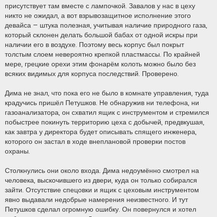
присутствует там вместе с лампочкой. Завалов у нас в цеху
никто не ожидал, а вот взрывозащитное исполнение этого
девайса – штука полезная, учитывая наличие природного газа,
который склонен делать большой бабах от одной искры при
наличии его в воздухе. Поэтому весь корпус был покрыт
толстым слоем невероятно крепкой пластмассы. По крайней
мере, грецкие орехи этим фонарём колоть можно было без
всяких видимых для корпуса последствий. Проверено.
Дима не знал, что пока его не было в комнате управления, туда
крадучись пришёл Петушков. Не обнаружив ни телефона, ни
газоанализатора, он схватил ящик с инструментом и стремился
побыстрее покинуть территорию цеха с добычей, предвкушая,
как завтра у директора будет описывать спящего инженера,
которого он застал в ходе внеплановой проверки постов
охраны.
Столкнулись они около входа. Дима недоумённо смотрел на
человека, выскочившего из двери, куда он только собирался
зайти. Отсутствие спецовки и ящик с цеховым инструментом
явно выдавали недобрые намерения неизвестного. И тут
Петушков сделал огромную ошибку. Он повернулся и хотел