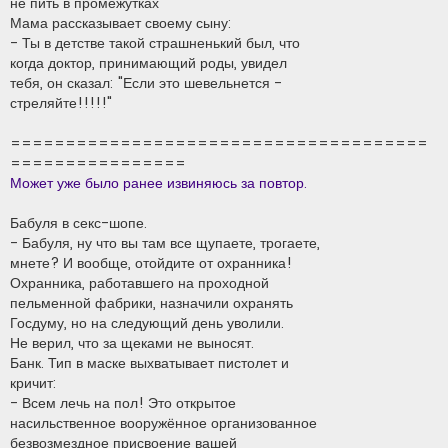
не пить в промежутках
Мама рассказывает своему сыну:
- Ты в детстве такой страшненький был, что
когда доктор, принимающий роды, увидел
тебя, он сказал: "Если это шевельнется -
стреляйте!!!!!"
======================================
================
Может уже было ранее извиняюсь за повтор.
Бабуля в секс-шопе.
- Бабуля, ну что вы там все щупаете, трогаете,
мнете? И вообще, отойдите от охранника!
Охранника, работавшего на проходной
пельменной фабрики, назначили охранять
Госдуму, но на следующий день уволили.
Не верил, что за щеками не выносят.
Банк. Тип в маске выхватывает пистолет и
кричит:
- Всем лечь на пол! Это открытое
насильственное вооружённое организованное
безвозмездное присвоение вашей