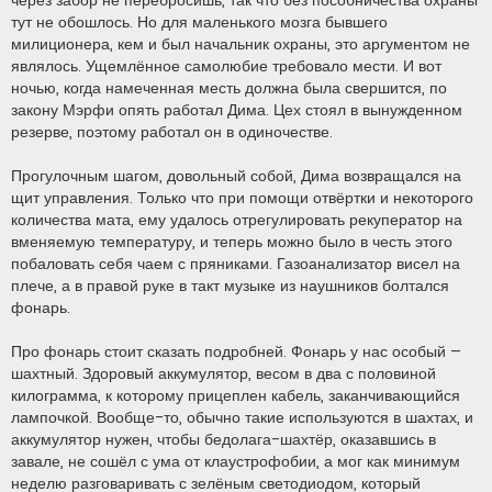
через забор не перебросишь, так что без пособничества охраны
тут не обошлось. Но для маленького мозга бывшего
милиционера, кем и был начальник охраны, это аргументом не
являлось. Ущемлённое самолюбие требовало мести. И вот
ночью, когда намеченная месть должна была свершится, по
закону Мэрфи опять работал Дима. Цех стоял в вынужденном
резерве, поэтому работал он в одиночестве.
Прогулочным шагом, довольный собой, Дима возвращался на
щит управления. Только что при помощи отвёртки и некоторого
количества мата, ему удалось отрегулировать рекуператор на
вменяемую температуру, и теперь можно было в честь этого
побаловать себя чаем с пряниками. Газоанализатор висел на
плече, а в правой руке в такт музыке из наушников болтался
фонарь.
Про фонарь стоит сказать подробней. Фонарь у нас особый –
шахтный. Здоровый аккумулятор, весом в два с половиной
килограмма, к которому прицеплен кабель, заканчивающийся
лампочкой. Вообще-то, обычно такие используются в шахтах, и
аккумулятор нужен, чтобы бедолага-шахтёр, оказавшись в
завале, не сошёл с ума от клаустрофобии, а мог как минимум
неделю разговаривать с зелёным светодиодом, который