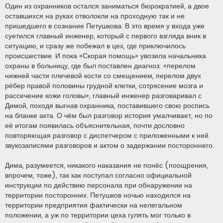
Один из охранников остался заниматься бюрократией, а двое
оставшихся на руках отволокли на проходную так и не
пришедшего в сознание Петушкова. В это время у входа уже
суетился главный инженер, который с первого взгляда вник в
ситуацию, и сразу же побежал в цех, где приключилось
происшествие. И пока «Скорая помощь» увозила начальника
охраны в больницу, где был поставлен диагноз: «перелом
нижней части плечевой кости со смещением, перелом двух
рёбер правой половины грудной клетки, сотрясение мозга и
рассечение кожи головы», главный инженер разговаривал с
Димой, походя выгнав охранника, поставившего свою роспись
на бланке акта. О чём был разговор история умалчивает, но по
её итогам появилась объяснительная, почти дословно
повторяющая разговор с диспетчером с приложенными к ней
звукозаписями разговоров и актом о задержании постороннего.
Дима, разумеется, никакого наказания не понёс (поощрения,
впрочем, тоже), так как поступал согласно официальной
инструкции по действию персонала при обнаружении на
территории посторонних. Петушков ночью находился на
территории предприятия фактически на нелегальном
положении, а уж по территории цеха гулять мог только в