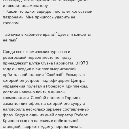
и говорит экзаменатору
- Какой-то идиот зарядил пистолет холостыми
патронами. Мне пришлось ударить ее
креслом.
Табличка в кабинете врача: "Цветы и конфеты
не пью"
Среди всех космических курьезов и
розыгрышей первое место по праву
принадлежит шутке Оуэна Гарриотта. В 1973
году он входил в экипаж американской
орбитальной станции "Скайлэб". Розыгрыш,
который он устроил над офицером Центра
управления полетами Робертом Криппеном,
достоин навечно войти в анналы
космонавтики. С собой в космос Гарриотт
захватил диктофон, на который его супруга
наговорила несколько заранее составленных
фраз. Когда в один из дней оператор Роберт
Криппен вышел на связь с орбитальной
станцией, Гарриотт ждал у передатчика с