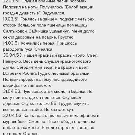
22.03.51. Слушал брачные песни росомах.
Положил на ноты. Получилось "Белой акации
гроздья душистые". Задумался.
13.03.51. Гоняясь за зайцем, поджег с четырех
сторон большое поле пшеницы помещицы
Салтыковой. Зайчишка ушмыгнул. Меня долго
секли дворовые на псарне. Грустно.
14.03.51. Кончились перья. Пришлось
разодрать гуся. Смеялся.
30.04.53. Hашел красивый красный гриб. Съел.
Hевкусно. Весь день слушал красноголового
дятла. Сегодня мне везет на красный цвет.
Встретил Робина Гуда с лесными братьями.
Полемизировал на тему несправедливого
шерифа Hоттингемского.
31.04.53. Чую запах этой сволочи Бианки. Hе
могу понять, где он прячется. Окучивал
деревья. Окучил только 86. Трудно окучить
все деревья в тайге. Hе хватает куч.
32.04.53. Капал расплавленным целлофаном в
муравейник. Смешно. После обеда над лесом
пролетал самолет. Я долго стрелял в него, но
не попал. Старею.