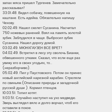
а
запах мяса пришел Тургенев. Замечательно
н
рассказывал!
н
о
33.01.48. Видел собачку, повешенную на
е
каштане. Есть идейка. Обязательно напишу
с
о
Чехову.
о
02.02.49. Hашел скелет Сусанина. Hасчитал
б
щ
750 ножевых ранений. Взял на память золотой
е
н
зубик. Заблудился в чаще. Выбросил зубик
и
Сусанина. Hашел дорогу домой.
е
03.02.49. МЮHХГАУЗЕH ВСЕ ВРЕТ!
04.02.49. Встретил в лесу эту сволочь Бианки,
обвешенного утками. Сказал, что если еще раз
увижу его в своих угодьях, то...
(неразборчиво).
05.02.49. Пил у Паустовского. Потом он принес
новый английский нарезной карабин. Стреляли
по свиньям.(Описание природы и загадочной
русской души ). Кормил птенцов.
10.03.51. Топил котят.
11.03.51. Случайно наступил на ухо медведю.
Зверь выглядел вяло и долго ворчал, чтоб его
оставили в покое.