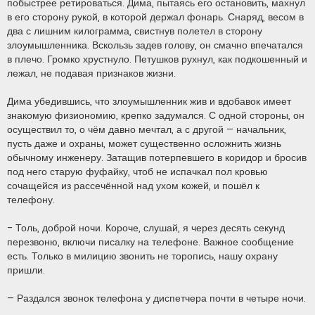
побыстрее ретироваться. Дима, пытаясь его остановить, махнул
в его сторону рукой, в которой держал фонарь. Снаряд, весом в
два с лишним килограмма, свистнув полетел в сторону
злоумышленника. Вскользь задев голову, он смачно впечатался
в плечо. Громко хрустнуло. Петушков рухнул, как подкошенный и
лежал, не подавая признаков жизни.
Дима убедившись, что злоумышленник жив и вдобавок имеет
знакомую физиономию, крепко задумался. С одной стороны, он
осуществил то, о чём давно мечтал, а с другой – начальник,
пусть даже и охраны, может существенно осложнить жизнь
обычному инженеру. Затащив потерпевшего в коридор и бросив
под него старую фуфайку, чтоб не испачкал пол кровью
сочащейся из рассечённой над ухом кожей, и пошёл к
телефону.
- Толь, доброй ночи. Короче, слушай, я через десять секунд
перезвоню, включи писалку на телефоне. Важное сообщение
есть. Только в милицию звонить не торопись, нашу охрану
пришли.
– Раздался звонок телефона у диспетчера почти в четыре ночи.