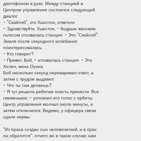
диктофоном в руке. Между станцией и
Центром управления состоялся следующий
диалог:
- "Скайлэб", это Хьюстон, ответьте.
- Здравствуйте, Хьюстон, - бодрым женским
голосом отозвалась станция. - Это "Скайлэб".
Земля после секундного колебания
поинтересовалась:
- Кто говорит?
- Привет, Боб, - отозвалась станция. - Это
Хелен, жена Оуэна.
Боб несколько секунд переваривал ответ, а
затем с трудом выдавил:
- Что ты там делаешь?
- Я тут решила ребятам поесть принести. Все
свеженькое, - успокоил его голос с орбиты.
Центр управления молчал около минуты, а
затем отключился. Видимо, у офицера связи
сдали нервы.
“Из праха создан сын человеческий, и в прах
он обратится”; отчего же в таком случае нам