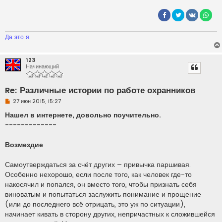
ч
и
т
а
н
н
Да это я.
о
е
с
о
123
о
Начинающий
б
щ
е
Re: Различные истории по работе охранников
н
и
Н
27 июн 2015, 15:27
е
е
п
Нашел в интернете, довольно поучительно.
р
-------------
о
ч
и
Возмездие
т
а
н
Самоутверждаться за счёт других – привычка паршивая.
н
о
Особенно нехорошо, если после того, как человек где-то
е
накосячил и попался, он вместо того, чтобы признать себя
с
о
виноватым и попытаться заслужить понимание и прощение
о
(или до последнего всё отрицать, это уж по ситуации),
б
щ
начинает кивать в сторону других, непричастных к сложившейся
е