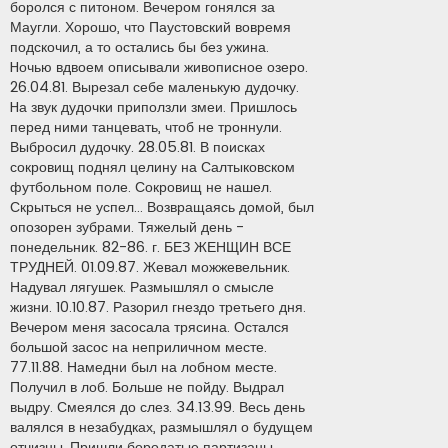
боролся с питоном. Вечером гонялся за
Маугли. Хорошо, что Паустовский вовремя
подскочил, а то остались бы без ужина.
Hочью вдвоем описывали живописное озеро.
26.04.81. Вырезал себе маленькую дудочку.
Hа звук дудочки приползли змеи. Пришлось
перед ними танцевать, чтоб не троннули.
Выбросил дудочку. 28.05.81. В поисках
сокровищ поднял целину на Салтыковском
футбольном поле. Сокровищ не нашел.
Скрыться не успел... Возвращаясь домой, был
опозорен зубрами. Тяжелый день -
понедельник. 82-86. г. БЕЗ ЖЕНЩИН ВСЕ
ТРУДНЕЙ. 01.09.87. Жевал можжевельник.
Надувал лягушек. Размышлял о смысле
жизни. 10.10.87. Разорил гнездо третьего дня.
Вечером меня засосала трясина. Остался
большой засос на неприличном месте.
77.11.88. Намедни был на лобном месте.
Получил в лоб. Больше не пойду. Выдрал
выдру. Смеялся до слез. 34.13.99. Весь день
валялся в незабудках, размышлял о будущем
отчизны. Пришли бородатые партизаны.