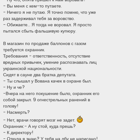
- Вы меня с кем-то путаете.
- Ничего я не путаю. Я точно помню, что уже
раз задерживал тебя за воровство.
- Обижаете... Я тогда не воровал. Я просто
пытался сбыть фальшивую купюру.
В магазин по продаже баллонов с газом
требуется охранник.
Требования - ответственность, отсутствие
вредных привычек, умение распознавать лиц
украинской национальности.
Сидят в сауне два братка депутата.
- Ты слышал у Вована качек в охране был.
- Ну и че?
-Вчера на него покушение было, охранник его
собой закрыл. 9 огнестрельных ранений в
голову!
- Насмерть?
- Нет, врачи говорят мозг не задет.
Охранник:- А ну стой, куда прешь?
- К директору!
- Откуда я знаю? У тебя на лбу не написано!