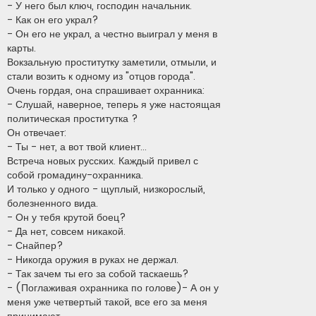
- У него был ключ, господин начальник.
- Как он его украл?
- Он его не украл, а честно выиграл у меня в
карты.
Вокзальную проститутку заметили, отмыли, и
стали возить к одному из "отцов города".
Очень гордая, она спрашивает охранника:
- Слушай, наверное, теперь я уже настоящая
политическая проститутка ?
Он отвечает:
- Ты - нет, а вот твой клиент...
Встреча новых русских. Каждый привел с
собой громадину-охранника.
И только у одного - щуплый, низкорослый,
болезненного вида.
- Он у тебя крутой боец?
- Да нет, совсем никакой.
- Снайпер?
- Никогда оружия в руках не держал.
- Так зачем ты его за собой таскаешь?
- (Поглаживая охранника по голове)- А он у
меня уже четвертый такой, все его за меня