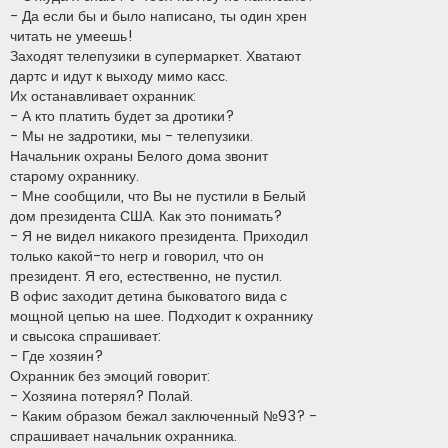
- Да если бы и было написано, ты один хрен
читать не умеешь!
Заходят телепузики в супермаркет. Хватают
дартс и идут к выходу мимо касс.
Их останавливает охранник:
- А кто платить будет за дротики?
- Мы не задротики, мы - телепузики.
Начальник охраны Белого дома звонит
старому охраннику.
- Мне сообщили, что Вы не пустили в Белый
дом президента США. Как это понимать?
- Я не видел никакого президента. Приходил
только какой-то негр и говорил, что он
президент. Я его, естественно, не пустил.
В офис заходит детина быковатого вида с
мощной цепью на шее. Подходит к охраннику
и свысока спрашивает:
- Где хозяин?
Охранник без эмоций говорит:
- Хозяина потерял? Полай.
- Каким образом бежал заключенный №93? -
спрашивает начальник охранника.