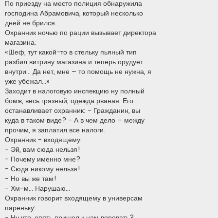
По приезду на место полиция обнаружила
господина Абрамовича, который несколько
дней не брился.
Охранник ночью по рации вызывает директора
магазина:
«Шеф, тут какой-то в стельку пьяный тип
разбил витрину магазина и теперь орудует
внутри… Да нет, мне – то помощь не нужна, я
уже убежал…»
Заходит в налоговую инспекцию ну полный
бомж, весь грязный, одежда рваная. Его
останавливает охранник: - Гражданин, вы
куда в таком виде? - А в чем дело – между
прочим, я заплатил все налоги.
Охранник - входящему:
- Эй, вам сюда нельзя!
- Почему именно мне?
- Сюда никому нельзя!
- Но вы же там!
- Хм-м... Нарушаю...
Охранник говорит входящему в универсам
пареньку:
- Ну что, опять пришел к нам воровать?