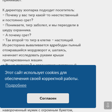
принимают.
К директору зоопарка подходит посетитель:
- Почему у вас тигр какой-то неестественный
и постоянно срет?
- Понимаете, тигр заболел, и мы переодели в
шкуру охранника.
- А почему срет?
- Так второй-то тигр в клетке - настоящий.
Из ресторана вываливается вдребодан пьяный
отожравшийся мордоворот и, шатаясь,
начинает исследовать руками крыши
припаркованных машин.
- Вы чо делаете? - спрашивает удивленный
охранник.
Этот сайт использует cookies для
- Че, не видишь, машину свою ищу.
обеспечения своей корректной работы.
- Странно вы ищете машину. По крышам-то
зачем шарить?
Подробнее
- А на крыше моей машины должна быть
мигалка...
Согласен
Роддом. Подъезжает Бентли. Выбежавший
⇩
охранник открывает дверь машины. Вылезает
навороченный мужик с огромным букетом,