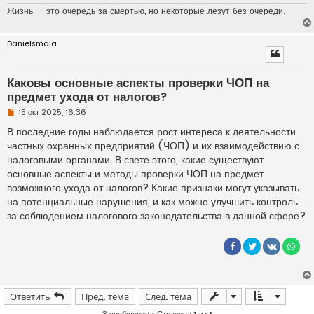
н
Жизнь — это очередь за смертью, но некоторые лезут без очереди.
о
е
с
о
Danielsmala
о
б
щ
е
Каковы основные аспекты проверки ЧОП на
н
предмет ухода от налогов?
и
е
Н
15 окт 2025, 16:36
е
п
В последние годы наблюдается рост интереса к деятельности
р
частных охранных предприятий (ЧОП) и их взаимодействию с
о
ч
налоговыми органами. В свете этого, какие существуют
и
основные аспекты и методы проверки ЧОП на предмет
т
а
возможного ухода от налогов? Какие признаки могут указывать
н
на потенциальные нарушения, и как можно улучшить контроль
н
о
за соблюдением налогового законодательства в данной сфере?
е
с
о
о
б
щ
е
н
и
Ответить
Пред. тема
След. тема
е