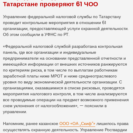
Татарстане проверяют 61 ЧОО
о
ч
и
т
Управление федеральной налоговой службы по Татарстану
а
проводит контрольные мероприятия в отношении 61
н
н
организации, предоставляющей услуги охранной деятельности.
о
Об этом сообщили в УФНС по РТ.
е
с
о
о
«Федеральной налоговой службой разработана контрольная
б
панель, где все организации и индивидуальные
щ
е
предприниматели на основании представленной отчетности и
н
имеющейся информации от внешних источников ранжируются
и
е
по критериям риска, в том числе по выплатам работникам
заработной платы ниже МРОТ и ниже среднеотраслевого
уровня по виду экономической деятельности организации. С
организациями, оказавшимися в списке рисковых, проводятся
мероприятия налогового контроля, в том числе анализируются
все проводимые операции на предмет возможного применения
схем уклонения от налогообложения», — пояснили в
управлении.
Напомним, ранее казанское
ООО «ОА „Скиф“»
лишилось права
осуществлять охранную деятельность. Управление Росгвардии