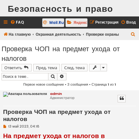
Безопасность и право
FAQ
Регистрация
Вход
Mail.Ru
Яндекс
П
На главную
Охранная деятельность
Проверки охраны
о
Проверка ЧОП на предмет ухода от
и
налогов
с
к
Ответить
Пред. тема
След. тема
Поиск
Расширенный поиск
Первое новое сообщение
• 3 сообщения • Страница
1
из
1
admin
Администратор
Проверка ЧОП на предмет ухода от
налогов
Н
13 май 2023, 04:18
е
На предмет ухода от налогов в
п
р