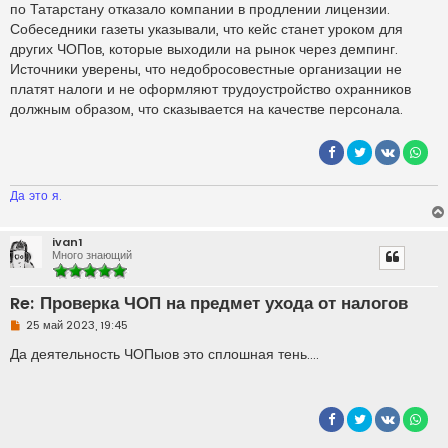
по Татарстану отказало компании в продлении лицензии.
Собеседники газеты указывали, что кейс станет уроком для
других ЧОПов, которые выходили на рынок через демпинг.
Источники уверены, что недобросовестные организации не
платят налоги и не оформляют трудоустройство охранников
должным образом, что сказывается на качестве персонала.
Да это я.
ivan1
Много знающий
Re: Проверка ЧОП на предмет ухода от налогов
Н
25 май 2023, 19:45
е
п
Да деятельность ЧОПыов это сплошная тень....
р
о
ч
и
т
а
н