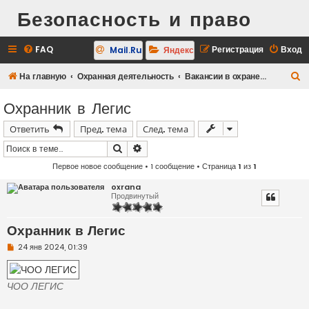
Безопасность и право
FAQ
Регистрация
Вход
Mail.Ru
Яндекс
П
На главную
Охранная деятельность
Вакансии в охране для всех
о
Охранник в Легис
и
Ответить
Пред. тема
След. тема
с
к
Поиск
Расширенный поиск
Первое новое сообщение
• 1 сообщение • Страница
1
из
1
oxrana
Продвинутый
Охранник в Легис
Н
24 янв 2024, 01:39
е
п
р
о
ЧОО ЛЕГИС
ч
и