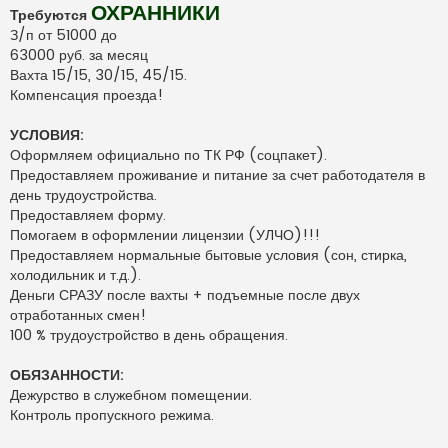
т
ОХРАННИКИ
Требуются
а
н
З/п от 51000 до
н
о
63000 руб. за месяц
е
Вахта 15/15, 30/15, 45/15.
с
о
Компенсация проезда!
о
б
щ
УСЛОВИЯ:
е
Оформляем официально по ТК РФ (соцпакет).
н
и
Предоставляем проживание и питание за счет работодателя в
е
день трудоустройства.
Предоставляем форму.
Помогаем в оформлении лицензии (УЛЧО)!!!
Предоставляем нормальные бытовые условия (сон, стирка,
холодильник и т.д.).
Деньги СРАЗУ после вахты + подъемные после двух
отработанных смен!
100 % трудоустройство в день обращения.
ОБЯЗАННОСТИ:
Дежурство в служебном помещении.
Контроль пропускного режима.