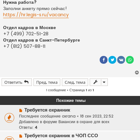
Нужна работа?
Заполни анкету прямо сейчас!
https://hr.legis-s.ru/vacancy
Отдел кадров в Москве
+7 (499) 702-51-28
Отдел кадров в Санкт-Петербурге
+7 (812) 507-88-11
Ответить
Пред. тема
След. тема
1 сообщение • Страница
1
из
1
Похожие темы
Н
Требуется охранник
о
Последнее сообщение
oxrana
«
18 сен 2023, 22:52
в
Добавлено в форуме
Вакансии в охране для всех
о
Ответы:
4
е
Н
Требуется охранник в ЧОП ССО
с