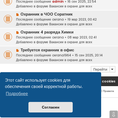
о
Последнее сообщение
admin
«
16 сен 2025, 22:54
о
в
Добавлено в форуме
Вакансии в охране для всех
о
о
б
Н
Охранник в ЧОО Соратник
е
щ
о
Последнее сообщение
с
oxrana
«
19 мар 2023, 00:42
е
в
Добавлено в форуме
о
Вакансии в охране для всех
н
о
о
и
Н
Охранник 4 разряда Химки
е
б
е
о
Последнее сообщение
с
oxrana
«
08 мар 2023, 02:41
щ
в
Добавлено в форуме
о
Вакансии в охране для всех
е
о
о
н
Н
Требуется охранник в офис
е
б
и
о
Последнее сообщение
с
oxrana1964
«
15 сен 2025, 20:14
щ
е
в
Добавлено в форуме
о
Вакансии в охране для всех
е
о
о
н
е
Перейти
б
и
с
щ
е
о
е
Этот сайт использует cookies для
На главную
Удалить cookies
о
н
обеспечения своей корректной работы.
б
и
Конфиденциальность
|
Правила
щ
е
Подробнее
е
н
© safetlaw.ru - охрана и безопасность, 2013-2026
и
Согласен
е
⇩