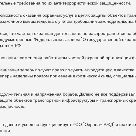
ательные требования по их антитеррористической защищенности.
можность оказания охранных услуг в целях защиты объектов тра
незаконного вмешательства с учетом требований законодательства 
ся, что частная охранная деятельность не распространяется на 
редусмотренные Федеральным законом "О государственной охране"
ьством РФ.
нования применения работником частной охранной организации ф
анизации теперь получат право получать аккредитацию в качестве
 теперь наделены правом применения физической силы, специальны
одолжительная и напряженная борьба. Далеко не все поддерживал
защите объектов транспортной инфраструктуры и транспортных сре
езопасность.
но давно и успешно функционирует ЧОО "Охрана- РЖД" и фактиче
ости.