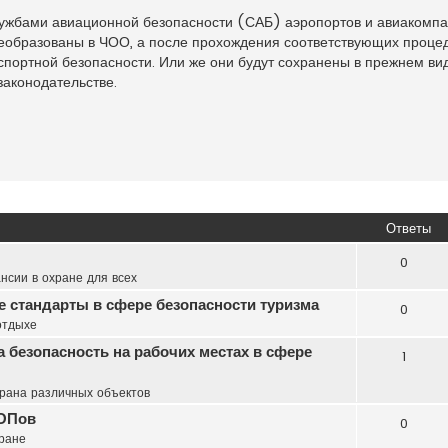
лужбами авиационной безопасности (САБ) аэропортов и авиакомпа
реобразованы в ЧОО, а после прохождения соответствующих проце
портной безопасности. Или же они будут сохранены в прежнем вид
законодательстве.
Ответы
0
нсии в охране для всех
 стандарты в сфере безопасности туризма
0
отдыхе
 безопасность на рабочих местах в сфере
1
рана различных объектов
ЧОПов
0
хране