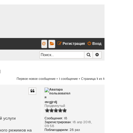
Регистрация
Вход
Поиск
Расширенный по
и
Первое новое сообщение
• 1 сообщение • Страница
1
из
1
avgjrdj
Продвинутый
й услуги
Сообщения:
18
Зарегистрирован:
18 апр 2018,
09:58
ного режимов на
Поблагодарили:
28 раз