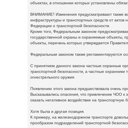
а
объектах, в отношении которых установлены обяз
н
н
о
ВНИМАНИЕ! Изменения предусматривают также воз
е
инфраструктуры и транспортных средств от актов 
с
о
Федерации о транспортной безопасности.
о
Кроме того, Федеральным законом предусматривает
б
щ
государственной охраны и охраняемые объекты, п
е
н
объекты, перечень которых утверждается Правител
и
е
Федеральным законом также регламентируются ос
С принятием данного закона частные охранные орг
транспортной безопасности, а частные охранники
огнестрельного оружия.
Появлению этого закона предшествовала очень пр
Высказывались опасения, что привлечение ЧОО к 
оказать негативное воздействие на транспортную б
Хотя была и другая позиция.
К примеру, на железнодоржном транспорте доволь
прообразом подразделений транспортной безопасн