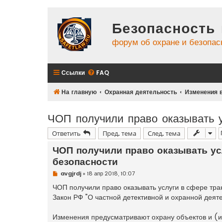
Безопасность 
форум об охране и безопас
Ссылки
FAQ
На главную
Охранная деятельность
Изменения в
ЧОП получили право оказывать у
Ответить
Пред. тема
След. тема
ЧОП получили право оказывать ус
безопасности
Н
avgjrdj
»
18 апр 2018, 10:07
е
п
ЧОП получили право оказывать услуги в сфере тра
р
Закон РФ "О частной детективной и охранной деят
о
ч
и
Изменения предусматривают охрану объектов и (и
т