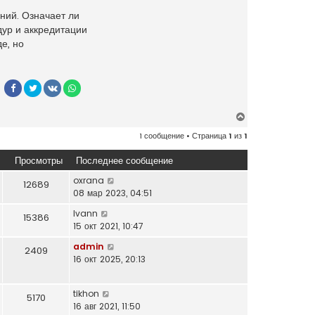
ний. Означает ли
дур и аккредитации
е, но
В
е
1 сообщение • Страница
1
из
1
р
н
Просмотры
Последнее сообщение
у
т
oxrana
12689
ь
08 мар 2023, 04:51
с
Ivann
15386
я
15 окт 2021, 10:47
к
н
admin
2409
а
16 окт 2025, 20:13
ч
а
tikhon
л
5170
16 авг 2021, 11:50
у