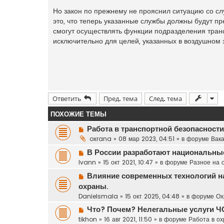
Но закон по прежнему не прояснил ситуацию со с
это, что теперь указанные службы должны будут п
смогут осуществлять функции подразделения транс
исключительно для целей, указанных в воздушном 
Ответить
Пред. тема
След. тема
ПОХОЖИЕ ТЕМЫ
Н
Работа в транспортной безопасности
о
oxrana
»
08 мар 2023, 04:51
» в форуме
Вака
в
Н
В России разработают национальные
о
о
Ivann
»
15 окт 2021, 10:47
» в форуме
Разное на 
е
в
с
Н
Влияние современных технологий на
о
о
о
охраны.
е
о
в
Danielsmala
с
»
15 окт 2025, 04:48
» в форуме
Ох
б
о
о
Н
щ
Что? Почем? Нелегальные услуги 
е
о
о
е
tikhon
»
16 авг 2021, 11:50
» в форуме
Работа в о
с
б