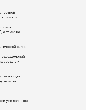
нспортной
Российской
объекты
, а также на
изической силы.
 подразделений
х средств и
и такую идею.
дств может
ски уже является